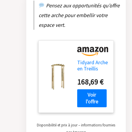
Pensez aux opportunités qu’offre
cette arche pour embellir votre
espace vert.
Tidyard Arche
en Treillis
Arche de
168,69 €
Jardin en
Bois pour
Plantes
Grimpantes
Arche à
Rosiers
110x60x220
cm Bois de
Disponibilité et prix à jour – informations fournies
pin Massif