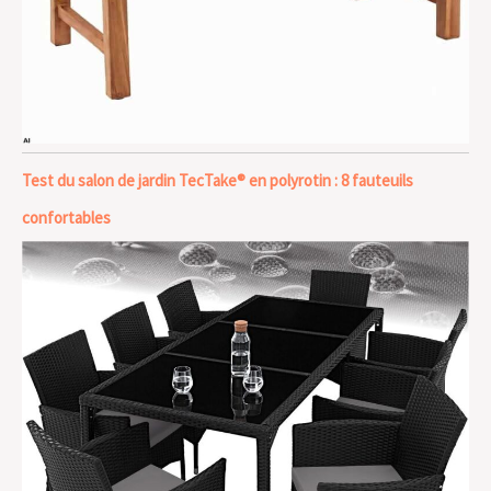
Test du salon de jardin TecTake® en polyrotin : 8 fauteuils
confortables