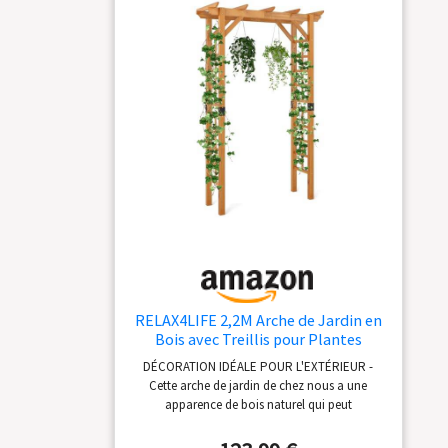
RELAX4LIFE 2,2M Arche de Jardin en
Bois avec Treillis pour Plantes
Grimpantes & Rosiers & Vignes,
DÉCORATION IDÉALE POUR L'EXTÉRIEUR -
Pergola d'escalade pour Décoration
Cette arche de jardin de chez nous a une
Pelouse Arrière-Cour(140x60x215
apparence de bois naturel qui peut
cm)
parfaitement être utilisée comme accent
attrayant dans un environnement naturel. Ses