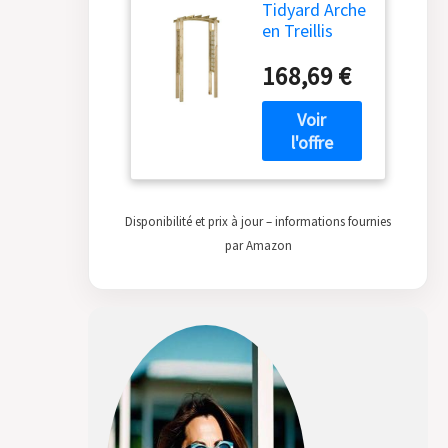
Tidyard Arche
en Treillis
Arche de
168,69 €
Jardin en
Bois pour
Plantes
Grimpantes
Arche à
Rosiers
110x60x220
cm Bois de
Disponibilité et prix à jour – informations fournies
pin Massif
par Amazon
imprégné