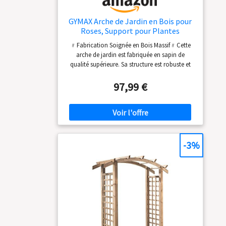
GYMAX Arche de Jardin en Bois pour
Roses, Support pour Plantes
Grimpantes
﹟Fabrication Soignée en Bois Massif﹟Cette
arche de jardin est fabriquée en sapin de
qualité supérieure. Sa structure est robuste et
stable. La texture naturelle du bois est douce à
l’œil, dense et supporte bien les charges. Le
97,99 €
produit résiste parfaitement aux intempéries et
conserve toute sa solidité en extérieur. ﹟
Design Pratique avec Treillis﹟Des treillis sont
disposés des 2 côtés de cette arche décorative,
spécialement conçus pour les plantes
grimpantes. Les plantes poussent
-3%
naturellement le long de la structure, forment
un mur de verdure luxuriant et embellissent
magnifiquement votre jardin. ﹟Forme Simple
avec Toit Plat et Rallongé﹟Cette arche de
jardin en bois adopte un design classique à toit
plat, sobre et élégant. Sa partie supérieure
triangulaire est équipée de poutres renforcées
et de fixations métalliques robustes. La