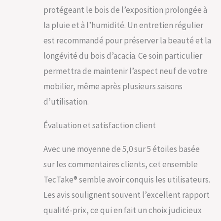
sophistication à
protégeant le bois de l’exposition prolongée à
votre terrasse. Le
la pluie et à l’humidité. Un entretien régulier
tressage fin en
polyrotin donne un
est recommandé pour préserver la beauté et la
look chic et
longévité du bois d’acacia. Ce soin particulier
tendance, tout en
offrant une
permettra de maintenir l’aspect neuf de votre
résistance optimale
mobilier, même après plusieurs saisons
aux intempéries. Que
vous choisissiez de
d’utilisation.
l’installer sur votre
terrasse ou balcon,
Évaluation et satisfaction client
ce mobilier de jardin
ajoute une touche
Avec une moyenne de 5,0 sur 5 étoiles basée
d'élégance à
n'importe quel
sur les commentaires clients, cet ensemble
extérieur.
TecTake® semble avoir conquis les utilisateurs.
STRUCTURE
ROBUSTE ET LONGUE
Les avis soulignent souvent l’excellent rapport
DURÉE: Fabriqué
qualité-prix, ce qui en fait un choix judicieux
avec des matériaux