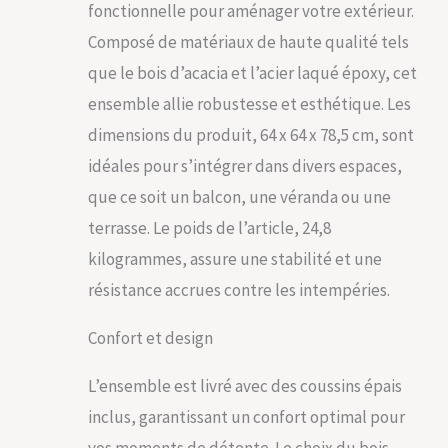
massif et le tressage
fonctionnelle pour aménager votre extérieur.
fin en polyrotin sont
Composé de matériaux de haute qualité tels
résistants aux
intempéries,
que le bois d’acacia et l’acier laqué époxy, cet
assurant une
ensemble allie robustesse et esthétique. Les
durabilité
exceptionnelle. Idéal
dimensions du produit, 64 x 64 x 78,5 cm, sont
pour aménager votre
idéales pour s’intégrer dans divers espaces,
salon de jardin ou
votre terrasse avec
que ce soit un balcon, une véranda ou une
style et confort.
terrasse. Le poids de l’article, 24,8
CONFORT XXL POUR
UNE EXPÉRIENCE
kilogrammes, assure une stabilité et une
UNIQUE: Détendez-
résistance accrues contre les intempéries.
vous comme jamais
auparavant grâce aux
Confort et design
coussins d'assise
XXL des chaises de
jardin. Ces coussins
L’ensemble est livré avec des coussins épais
ultra-confortables
inclus, garantissant un confort optimal pour
vous invitent à vous
reposer tout en
vos moments de détente. Le choix du bois