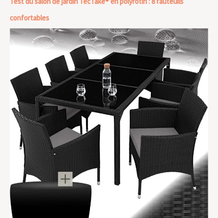
Test du salon de jardin TecTake® en polyrotin : 8 fauteuils
confortables