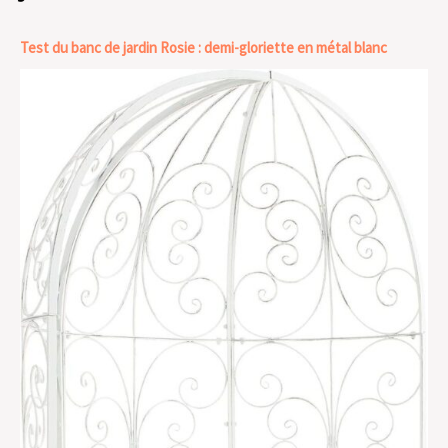
Test du banc de jardin Rosie : demi-gloriette en métal blanc