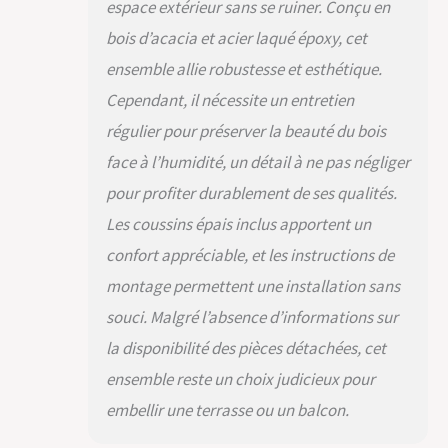
coussins d'assise
espace extérieur sans se ruiner. Conçu en
XXL des chaises de
bois d’acacia et acier laqué époxy, cet
jardin. Ces coussins
ensemble allie robustesse et esthétique.
ultra-confortables
vous invitent à vous
Cependant, il nécessite un entretien
reposer tout en
régulier pour préserver la beauté du bois
bénéficiant de
housses amovibles
face à l’humidité, un détail à ne pas négliger
et lavables pour un
pour profiter durablement de ses qualités.
entretien facile. Les
sangles élastiques
Les coussins épais inclus apportent un
sous les assises
confort appréciable, et les instructions de
ajoutent un niveau de
confort
montage permettent une installation sans
supplémentaire,
souci. Malgré l’absence d’informations sur
parfait pour vos
moments de détente
la disponibilité des pièces détachées, cet
sur votre fauteuil de
ensemble reste un choix judicieux pour
jardin exterieur. UN
DESIGN QUI ATTIRE LE
embellir une terrasse ou un balcon.
REGARD: Le design
moderne et