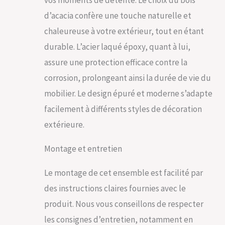
bénéficiant de
d’acacia confère une touche naturelle et
housses amovibles
chaleureuse à votre extérieur, tout en étant
et lavables pour un
entretien facile. Les
durable. L’acier laqué époxy, quant à lui,
sangles élastiques
assure une protection efficace contre la
sous les assises
ajoutent un niveau de
corrosion, prolongeant ainsi la durée de vie du
confort
mobilier. Le design épuré et moderne s’adapte
supplémentaire,
parfait pour vos
facilement à différents styles de décoration
moments de détente
extérieure.
sur votre fauteuil de
jardin exterieur. UN
DESIGN QUI ATTIRE LE
Montage et entretien
REGARD: Le design
moderne et
Le montage de cet ensemble est facilité par
charmant de cet
des instructions claires fournies avec le
ensemble salon de
jardin extérieur
produit. Nous vous conseillons de respecter
apportera une
les consignes d’entretien, notamment en
touche de