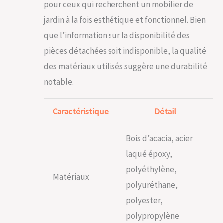
de qualité, ce salon
pour ceux qui recherchent un mobilier de
jardin exterieur offre
jardin à la fois esthétique et fonctionnel. Bien
une robustesse
incomparable grâce
que l’information sur la disponibilité des
à sa structure en
pièces détachées soit indisponible, la qualité
bois d'acacia massif.
Résistant et durable,
des matériaux utilisés suggère une durabilité
il supporte les aléas
notable.
du temps et reste
solide pour de
nombreuses années.
Caractéristique
Détail
Veuillez noter que le
bois, en tant que
Bois d’acacia, acier
matériau naturel, ne
doit pas être exposé
laqué époxy,
durablement à la
polyéthylène,
pluie et à l'humidité
Matériaux
et doit donc faire
polyuréthane,
l'objet d'un entretien
polyester,
régulier! FACILITÉ
D'ENTRETIEN ET
polypropylène
PRATIQUE: Vous allez