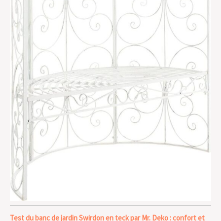
Test du banc de jardin Swirdon en teck par Mr. Deko : confort et