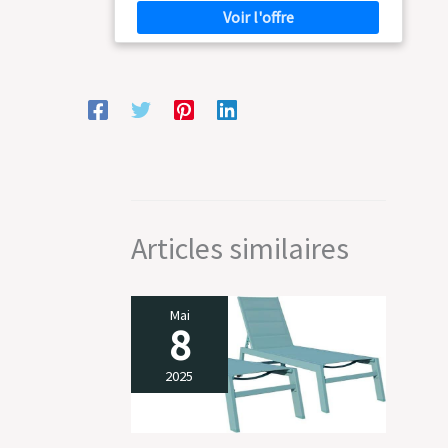
pour un design unique. ASSISE CONFORTABLE :
La banquette à deux places au design large
offre un espace d'assise confortable pour un
repos prolongé. ROBUSTE : L'arche de jardin
avec banc est fabriquée en métal avec un
revêtement époxy pour une résistance aux
intempéries. DIMENSIONS : 154L x 60l x 205H
cm. Taille de l'assise : 116l x 44P cm. Hauteur de
l'assise par rapport au sol : 45 cm. CAPACITÉ
MAXIMALE DE POIDS : 200 kg.
Articles similaires
Mai
8
2025