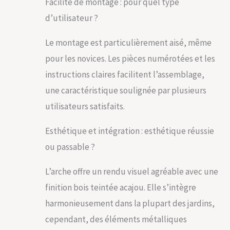
Facilité de montage : pour quel type
surface en bois est
d’utilisateur ?
traitée avec une
peinture à base
Le montage est particulièrement aisé, même
d'eau, ce qui
garantit qu'elle
pour les novices. Les pièces numérotées et les
restera la pièce
instructions claires facilitent l’assemblage,
maîtresse de votre
jardin pour les
une caractéristique soulignée par plusieurs
années à venir. Un
utilisateurs satisfaits.
Havre de Paix pour
vos Plantes : Avec 2
treillis jardin
Esthétique et intégration : esthétique réussie
latéraux, l’arche
ou passable ?
offre suffisamment
d'espace pour que
L’arche offre un rendu visuel agréable avec une
vos plantes
grimpantes
finition bois teintée acajou. Elle s’intègre
préférées
harmonieusement dans la plupart des jardins,
s'épanouissent et
montent
cependant, des éléments métalliques
gracieusement. Le