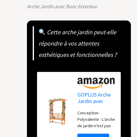
Arche Jardin avec Banc Exterieur.
Cette arche jardin peut-elle
répondre à vos attentes
esthétiques et fonctionnelles ?
GOPLUS Arche
Jardin avec
Banc Exterieur,
Conception
Banc et 2 Treillis
Polyvalente : L'arche
pour Plantes
de jardin n'est pas
Grimpantes,
seulement un
Vignes, Raisins,2