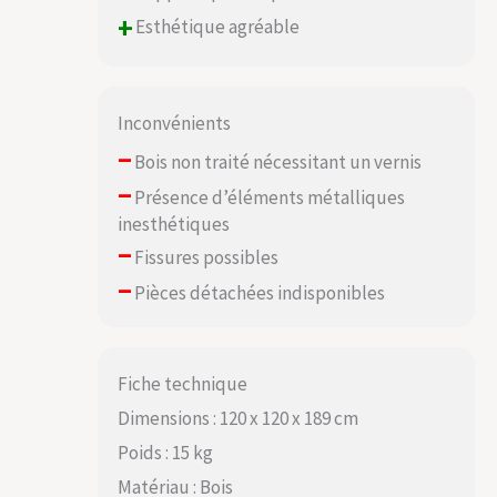
scintillantes pour
+
Esthétique agréable
une soirée
romantique, des
fleurs vibrantes
pour un
Inconvénients
rassemblement
–
Bois non traité nécessitant un vernis
animé ou des
paniers suspendus
–
Présence d’éléments métalliques
pour améliorer
inesthétiques
l'ambiance de votre
–
jardin.
Fissures possibles
–
Pièces détachées indisponibles
Fiche technique
Dimensions : 120 x 120 x 189 cm
Poids : 15 kg
Matériau : Bois