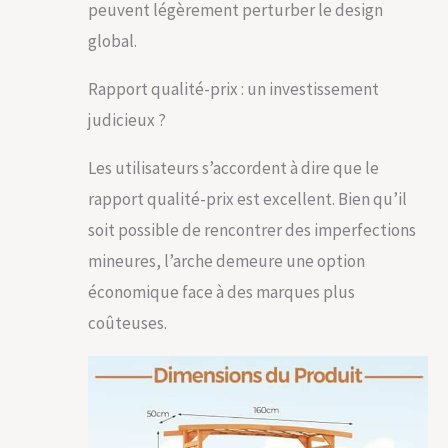
peuvent légèrement perturber le design
toit arqué avec des
barres allongées
global.
est conçu pour
permettre à vos
Rapport qualité-prix : un investissement
compositions
florales de tomber
judicieux ?
en cascade dans
toute leur
Les utilisateurs s’accordent à dire que le
splendeur. Banc de
rapport qualité-prix est excellent. Bien qu’il
Jardin 2 Places : Le
banc en bois de 120
soit possible de rencontrer des imperfections
cm de long avec une
mineures, l’arche demeure une option
capacité de charge
de 330 kg est
économique face à des marques plus
l'endroit idéal pour
coûteuses.
vous et vos proches
pour créer des
souvenirs
mémorables. Le
dossier
ergonomique avec