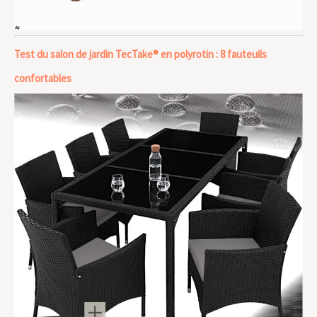
Test du salon de jardin TecTake® en polyrotin : 8 fauteuils
confortables