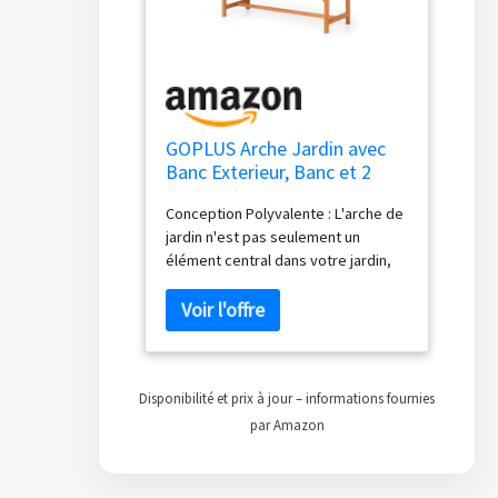
GOPLUS Arche Jardin avec
Banc Exterieur, Banc et 2
Treillis pour Plantes
Conception Polyvalente : L'arche de
Grimpantes, Vignes, Raisins,2
jardin n'est pas seulement un
Places, pour Fête, Mariage
élément central dans votre jardin,
(50x160x199CM)
mais aussi un coin salon confortable
où vous pourrez profiter de la
beauté de votre environnement. De
plus, il peut servir de support pour
les plantes grimpantes, ajoutant un
Disponibilité et prix à jour – informations fournies
élément vertical à la conception de
votre jardin. Structure en Bois de
par Amazon
Haute Qualité : Fabriquée en bois de
sapin de haute qualité, l'arche de
jardin allie durabilité et beauté