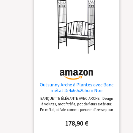
Outsunny Arche à Plantes avec Banc
métal 154x60x205cm Noir
BANQUETTE ÉLÉGANTE AVEC ARCHE : Design
à volutes, motif trèfle, pot de fleurs extérieur.
En métal, idéale comme pièce maîtresse pour
jardin ou occasions spéciales. ARCHE DE
SOUTIEN POUR PLANTES : L'arche de soutien
178,90 €
de la banquette extérieure permet de faire
pousser des vignes et de suspendre des paniers