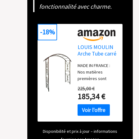
fonctionnalité avec charme.
-18%
LOUIS MOULIN
Arche Tube carré
pour Plante
MADE IN FRANCE :
grimpante Fer
Nos matières
Vieilli 180 x 50 x
premières sont
220 cm 3026 -
sélectionnées pour
Made in France
225,00 €
leur résistance, nous
185,34 €
revêtons nos
produits d’une
poudre époxy, selon
un process sans
rejet nuisible pour
l’homme et
Disponibilité et prix à jour – informations
l’environnement.