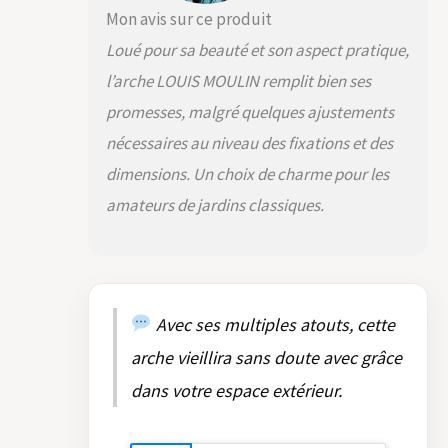
séparément Montage : Assemblage
Mon avis sur ce produit
par emboîtage. Un gain de temps !
Loué pour sa beauté et son aspect pratique,
Notice de montage fournie Montage
facile par emboitage, sans visserie
l’arche LOUIS MOULIN remplit bien ses
Tube carré section 20x20mm
promesses, malgré quelques ajustements
Fabrication française - Produit Louis
Moulin Notice de montage fournie
nécessaires au niveau des fixations et des
Peinture époxy anti UV Matière:
dimensions. Un choix de charme pour les
Métal Couleur: Fer Vieilli
<b>Dimensions</b>: 180 x 220 cm
amateurs de jardins classiques.
Avec ses multiples atouts, cette
arche vieillira sans doute avec grâce
dans votre espace extérieur.