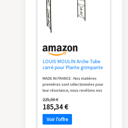
LOUIS MOULIN Arche Tube
carré pour Plante grimpante
Fer Vieilli 180 x 50 x 220 cm
MADE IN FRANCE : Nos matières
3026 - Made in France
premières sont sélectionnées pour
leur résistance, nous revêtons nos
produits d’une poudre époxy, selon
225,00 €
un process sans rejet nuisible pour
185,34 €
l’homme et l’environnement. Notre
production est assurée dans nos
ateliers qui se trouvent dans le
Rhône, selon des procédés et avec