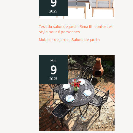
9
répondrons dans les 24 heures.
2025
Test du salon de jardin Rima III : confort et
style pour 6 personnes
Mobilier de jardin
,
Salons de jardin
Mai
9
2025