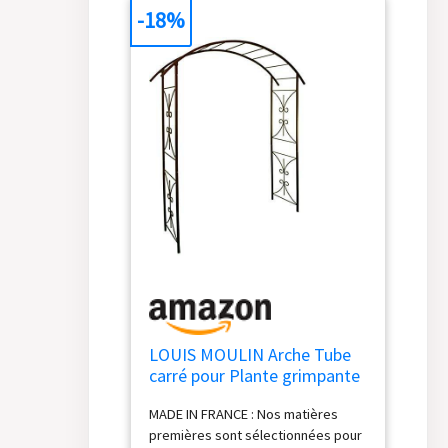
-18%
LOUIS MOULIN Arche Tube
carré pour Plante grimpante
Fer Vieilli 180 x 50 x 220 cm
MADE IN FRANCE : Nos matières
3026 - Made in France
premières sont sélectionnées pour