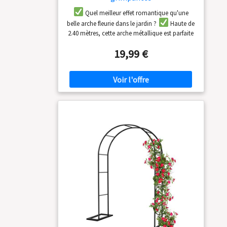
Quel meilleur effet romantique qu'une
belle arche fleurie dans le jardin ?
Haute de
2.40 mètres, cette arche métallique est parfaite
pour accueillir vos rosiers grimpants ou même
19,99 €
vos plants de tomates !
Pour délimiter un
espace ou embellir une allée, tout est permis
avec cet arceau de jardin rapide à monter.
Avec sa belle finition en métal laqué, la
structure est solide et se fond dans n'importe
quel paysage.