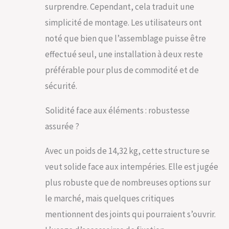
chaleureux pour
surprendre. Cependant, cela traduit une
votre extérieur. En
simplicité de montage. Les utilisateurs ont
tube carré de 20
mm, ce qui assure
noté que bien que l’assemblage puisse être
une très bonne
effectué seul, une installation à deux reste
robustesse du
produit, ses
préférable pour plus de commodité et de
dimensions sont
sécurité.
d’une hauteur de 220
cm, d’une longueur
Solidité face aux éléments : robustesse
maximale de 180 cm,
d’une longueur de
assurée ?
passage de 150 cm
d’une largeur de 50
Avec un poids de 14,32 kg, cette structure se
cm QUALITE : Nos
produits résistent
veut solide face aux intempéries. Elle est jugée
aux différentes
plus robuste que de nombreuses options sur
saisons et restent
en place malgré le
le marché, mais quelques critiques
gel ou les UV grâce
mentionnent des joints qui pourraient s’ouvrir.
au revêtement