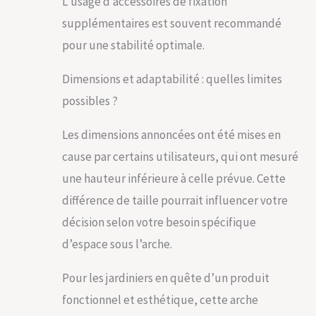
L’usage d’accessoires de fixation
époxy Accessoires
de fixation vendus
supplémentaires est souvent recommandé
séparément
pour une stabilité optimale.
Montage :
Assemblage par
emboîtage. Un gain
Dimensions et adaptabilité : quelles limites
de temps ! Notice de
possibles ?
montage fournie
Montage facile par
Les dimensions annoncées ont été mises en
emboitage, sans
visserie Tube carré
cause par certains utilisateurs, qui ont mesuré
section 20x20mm
une hauteur inférieure à celle prévue. Cette
Fabrication française
- Produit Louis
différence de taille pourrait influencer votre
Moulin Notice de
décision selon votre besoin spécifique
montage fournie
Peinture époxy anti
d’espace sous l’arche.
UV Matière: Métal
Couleur: Fer Vieilli
Pour les jardiniers en quête d’un produit
<b>Dimensions</b>:
180 x 220 cm
fonctionnel et esthétique, cette arche