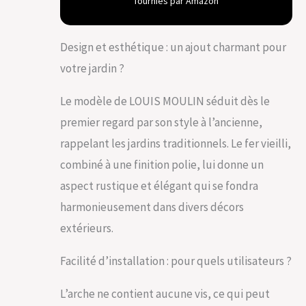
fournies par Amazon
Notre production
est assurée dans
nos ateliers qui se
Design et esthétique : un ajout charmant pour
trouvent dans le
votre jardin ?
Rhône, selon des
procédés et avec un
« Savoir-fer » Ce
Le modèle de LOUIS MOULIN séduit dès le
tuteur arche Pont
premier regard par son style à l’ancienne,
est idéal pour votre
extérieur, il sert de
rappelant les jardins traditionnels. Le fer vieilli,
tuteur à vos plantes
combiné à une finition polie, lui donne un
grimpantes mais
sert aussi de
aspect rustique et élégant qui se fondra
décoration, vous
harmonieusement dans divers décors
pouvez l’orner de
support de
extérieurs.
jardinières, y mettre
des suspensions
Facilité d’installation : pour quels utilisateurs ?
florale, une lanterne,
des guirlandes…
L’arche ne contient aucune vis, ce qui peut
Créez un endroit