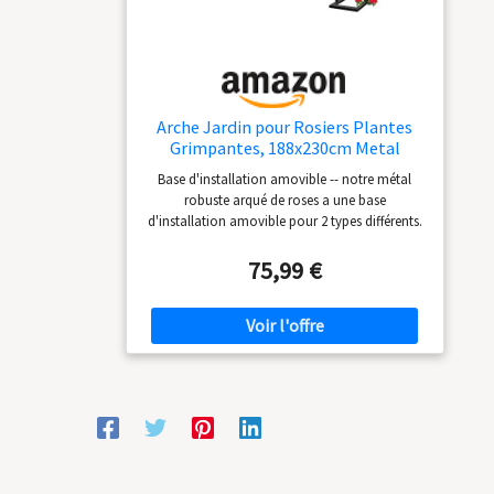
Arche Jardin pour Rosiers Plantes
Grimpantes, 188x230cm Metal
Arceau à Rosiers, Arche de Rosiers
Base d'installation amovible -- notre métal
Vigne Mariage, Pergola Tonnelle de
robuste arqué de roses a une base
Jardin, Intérieur Extérieur
d'installation amovible pour 2 types différents.
Décoration de Fête de Mariage (Noir)
L'arche de jardin en métal peut être posée
directement sur le sol (si vous souhaitez la fixer
75,99 €
plus stable, vous pouvez également poser des
pots de fleurs sur la base des deux côtés) ou
directement dans le sol mou, sans installer la
base. Tubes de 19 mm de diamètre -- notre
arche de jardin en métal est composée de
tubes de 19 mm de diamètre en acier de haute
qualité avec revêtement de peinture chauffée.
Plus durable et plus robuste. Grande capacité
de charge -- il s'agit d'un arche en métal facile
à installer avec une grande capacité de charge,
assez robuste pour permettre à différentes