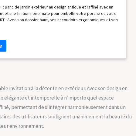
: Banc de jardin extérieur au design antique et raffiné avec un
nt et une finition noire mate pour embellir votre porche ou votre
RT : Avec son dossier haut, ses accoudoirs ergonomiques et son
ment incurvée, ce banc extérieur vous garantit un confort optimal.
 moments de détente prolongés, il allie style et relaxation.
BLE : Fabriqué en tubes d'acier et fonte avec une finition en
c de jardin est à la fois stable et durable. Son assise à lattes
coulement et un séchage rapides après les averses. DEUX PLACES
ardin, long de 128 cm, peut accueillir deux personnes
nt. Parfait pour des moments de détente, que ce soit seul ou
PÉCIFICATIONS : Dim. totales : 128L x 58,5l x 89H cm. Assise : 124L
eur de l'assise au sol : 43,5 cm.
ble invitation à la détente en extérieur. Avec son design en
he élégante et intemporelle à n’importe quel espace
raffiné, permettant de s’intégrer harmonieusement dans un
ntaires des utilisateurs soulignent unanimement la beauté du
 leur environnement.