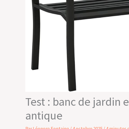
Test : banc de jardin 
antique
Par
Léonore Fontaine
/
4 octobre 2025
/
4 minutes 