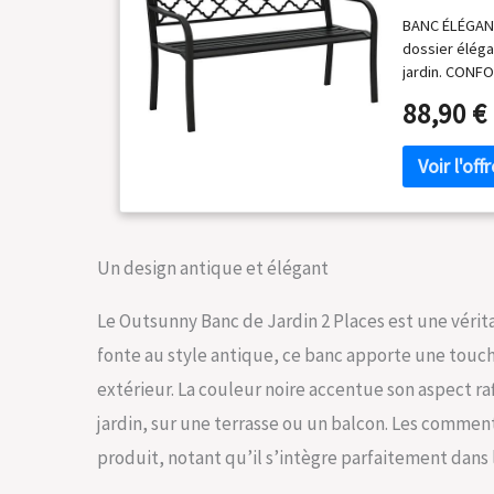
BANC ÉLÉGANT 
dossier éléga
jardin. CONFO
assise légère
88,90 €
Idéal pour des
DURABLE & STA
poudre, ce ban
favorise un é
: Ce banc de j
confortableme
accompagné. S
Un design antique et élégant
x 44l cm. Haut
Le Outsunny Banc de Jardin 2 Places est une vérita
fonte au style antique, ce banc apporte une touc
extérieur. La couleur noire accentue son aspect 
jardin, sur une terrasse ou un balcon. Les comme
produit, notant qu’il s’intègre parfaitement dans