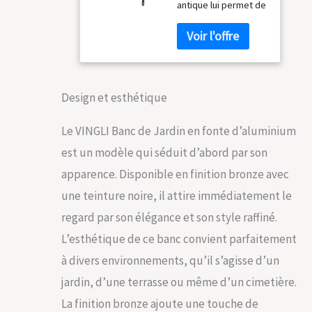
antique lui permet de
d'aluminium
s'adapter à n'importe
pour 2
quel jardin ou
Personnes 96,5
maison, trois motifs
cm
floraux ronds
constituent le siège
de chaise qui montre
Design et esthétique
notre design créatif.
Non seulement il
Le VINGLI Banc de Jardin en fonte d’aluminium
offre une expérience
est un modèle qui séduit d’abord par son
d'assise confortable,
mais sert également
apparence. Disponible en finition bronze avec
de bon ornement
une teinture noire, il attire immédiatement le
décoratif Bon choix
en plein air : il est si
regard par son élégance et son style raffiné.
agréable de le
L’esthétique de ce banc convient parfaitement
mettre près de votre
entrée de votre
à divers environnements, qu’il s’agisse d’un
allée, ou de le placer
jardin, d’une terrasse ou même d’un cimetière.
sur votre jardin,
porche, chemin, ce
La finition bronze ajoute une touche de
qui peut favoriser un