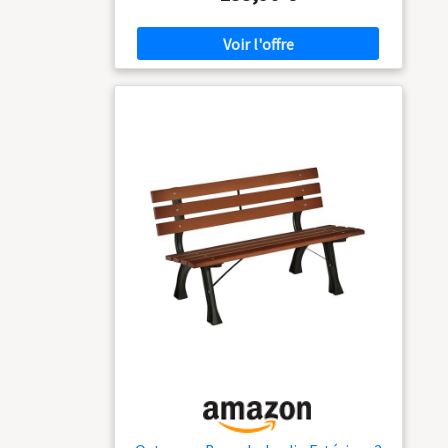
aluminium inoxydable qui résiste à la pluie, au
soleil et à la neige. Il est suffisamment léger
pour être déplacé et convient parfaitement aux
éléments extérieurs et à une utilisation
quotidienne fréquente DESIGN &
FONCTIONNEL : Avec son design épuré, il
trouvera facilement sa place dans tout type de
jardin. Le style à lattes permet à l'eau de
s'écouler facilement FACILE À ASSEMBLER : Le
banc de jardin extérieur comprend tout le
matériel nécessaire et des instructions étape
par étape. Il suffit de suivre le guide fourni pour
l'assemblée facilement SPÉCIFICATIONS : Dim.
totales : 123L x 67l x 79H cm - dim. de l'assise :
123L x 40l cm - Charge max. recommandée :
240 kg