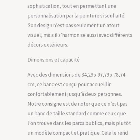
sophistication, tout en permettant une
espace accueillant et
libéral pour vous
personnalisation par la peinture si souhaité.
permettre de
Son design n’est pas seulement un atout
profiter du café ou
de réserver du
visuel, mais il s’harmonise aussi avec différents
temps avec vos amis
décors extérieurs.
ou vos proches
Aluminium antirouille :
Dimensions et capacité
le tube en aluminium
fait le panneau de
siège et l'accoudoir
Avec des dimensions de 34,29 x 97,79 x 78,74
de la chaise. La
cm, ce banc est conçu pour accueillir
surface peinte
résistante aux
confortablement jusqu’à deux personnes.
intempéries lui
Notre consigne est de noter que ce n’est pas
permet de résister
au soleil, à la pluie et
un banc de taille standard comme ceux que
à la neige Banc
l’on trouve dans les parcs publics, mais plutôt
robuste et sûr : les
supports en fonte
un modèle compact et pratique. Cela le rend
offrent une capacité