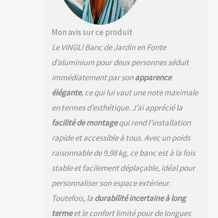
sur votre jardin,
porche, chemin, ce
qui peut favoriser un
Mon avis sur ce produit
espace accueillant et
Le VINGLI Banc de Jardin en Fonte
libéral pour vous
permettre de
d’aluminium pour deux personnes séduit
profiter du café ou
immédiatement par son
apparence
de réserver du
temps avec vos amis
élégante
, ce qui lui vaut une note maximale
ou vos proches
en termes d’esthétique. J’ai apprécié la
Aluminium antirouille :
le tube en aluminium
facilité de montage
qui rend l’installation
fait le panneau de
rapide et accessible à tous. Avec un poids
siège et l'accoudoir
de la chaise. La
raisonnable de 9,98 kg, ce banc est à la fois
surface peinte
stable et facilement déplaçable, idéal pour
résistante aux
intempéries lui
personnaliser son espace extérieur.
permet de résister
Toutefois, la
durabilité incertaine à long
au soleil, à la pluie et
à la neige Banc
terme
et le confort limité pour de longues