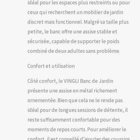
idéal pour les espaces plus restreints ou pour
de poids puissante
de 226,8 kg, et des
ceux qui recherchent un mobilier de jardin
bouchons à vis sûrs
discret mais fonctionnel. Malgré sa taille plus
inclus dans le colis
pour vous aider à
petite, le banc offre une assise stable et
vous éloigner des
sécurisée, capable de supporter le poids
blessures inutiles. Et
combiné de deux adultes sans problème.
le design élégant sur
le dossier offre un
look élégant
Confort et utilisation
Assemblage simple :
le colis comprend les
Côté confort, le VINGLI Banc de Jardin
instructions (français
non garanti) et les
présente une assise en métal richement
vis, écrous et
ornementée. Bien que cela ne le rende pas
lavages. Facile à
idéal pour de longues sessions de détente, il
installer pour une
personne en 15
reste suffisamment confortable pour des
minutes
moments de repos courts. Pour améliorer le
confort, il est conseillé d’ajouter des coussins