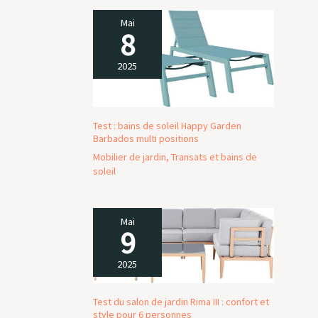
Assemblage requis
Mai
8
2025
Test : bains de soleil Happy Garden
Barbados multi positions
Mobilier de jardin
,
Transats et bains de
soleil
Mai
9
2025
Test du salon de jardin Rima III : confort et
style pour 6 personnes