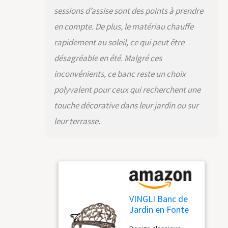
robuste et sûr : les
sessions d’assise sont des points à prendre
supports en fonte
offrent une capacité
en compte. De plus, le matériau chauffe
de poids puissante
rapidement au soleil, ce qui peut être
de 226,8 kg, et des
désagréable en été. Malgré ces
bouchons à vis sûrs
inclus dans le colis
inconvénients, ce banc reste un choix
pour vous aider à
polyvalent pour ceux qui recherchent une
vous éloigner des
blessures inutiles. Et
touche décorative dans leur jardin ou sur
le design élégant sur
leur terrasse.
le dossier offre un
look élégant
Assemblage simple :
le colis comprend les
instructions (français
non garanti) et les
vis, écrous et
lavages. Facile à
VINGLI Banc de
installer pour une
Jardin en Fonte
personne en 15
d'aluminium