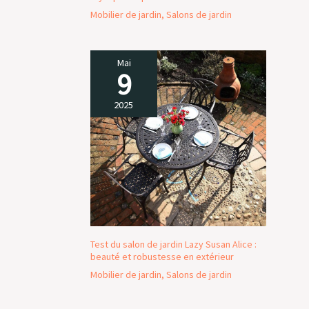
Mobilier de jardin
,
Salons de jardin
Mai
9
2025
Test du salon de jardin Lazy Susan Alice :
beauté et robustesse en extérieur
Mobilier de jardin
,
Salons de jardin