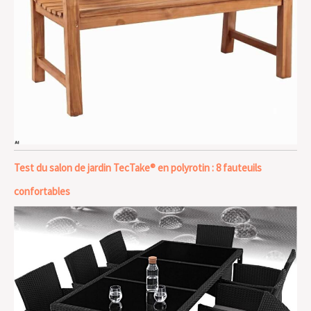
Test du salon de jardin TecTake® en polyrotin : 8 fauteuils
confortables