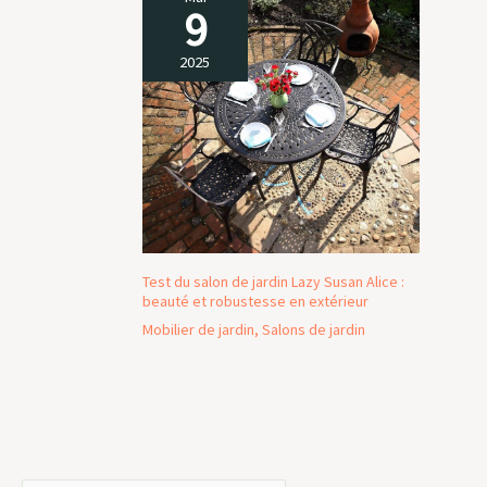
9
2025
Test du salon de jardin Lazy Susan Alice :
beauté et robustesse en extérieur
Mobilier de jardin
,
Salons de jardin