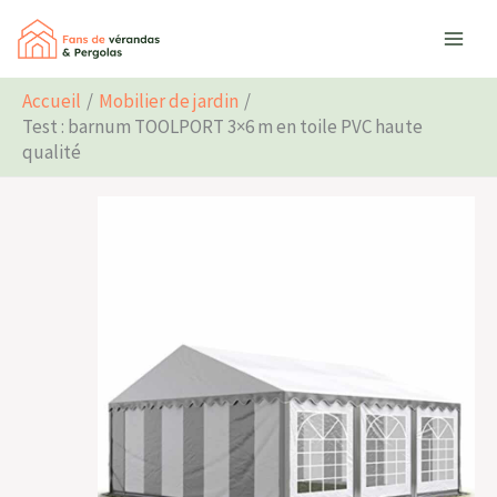
Aller
Rechercher
au
contenu
Accueil
Mobilier de jardin
Test : barnum TOOLPORT 3×6 m en toile PVC haute
qualité