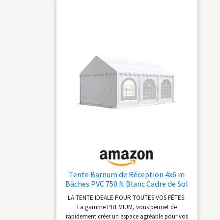
galvanisé de env. 38mm de diamètre et des
raccords de env. 42mm de diamètre sont
utilisés. Assemblage boulonné avec vis à
papillon, très forte résistance aux charges et
facilité de montage. PRÊT A MONTER –
INSTALLATION FACILE: Parfaite fixation au sol
avec des sardines/piquets et des cordes
d'haubanage. Montage rapide grace à une
notice de montage simple et la une
numérotation des tubes. EN BREF: Tente de
réception, inclus: construction métallique en
acier, toile de toit, toile de côtés, pignon
d'entrée avec porte à fermeture éclaire,
tendeurs, sardines et notice de montage.
Tente Barnum de Réception 4x6 m
Bâches PVC 750 N Blanc Cadre de Sol
Jardin
LA TENTE IDEALE POUR TOUTES VOS FÊTES:
La gamme PREMIUM, vous permet de
rapidement créer un espace agréable pour vos