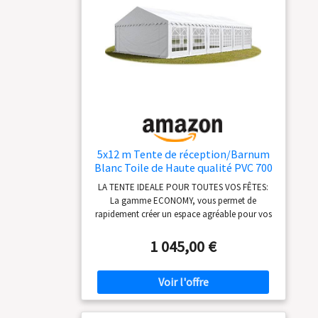
d'haubanage. Montage rapide grace à une
notice de montage simple et la une
numérotation des tubes. EN BREF: Tente de
réception, inclus: construction métallique en
acier, toile de toit, toile de côtés, pignon
d'entrée avec porte à fermeture éclaire,
tendeurs, sardines et notice de montage.
5x12 m Tente de réception/Barnum
Blanc Toile de Haute qualité PVC 700
N
LA TENTE IDEALE POUR TOUTES VOS FÊTES:
La gamme ECONOMY, vous permet de
rapidement créer un espace agréable pour vos
réceptions !TOILE DE HAUTE QUALITÉ: Les
toiles en PVC 700 N - La meilleure qualité du
1 045,00 €
moment: toit très stable, 1 seul élément. Côtés
dotés de déflecteurs de vent, circulation
optimale de l'air, régulation de la température
ambiante. CONSTRUCTION METALLIQUE EN
ACIER GALVANISÉ: Seuls des tubes en acier