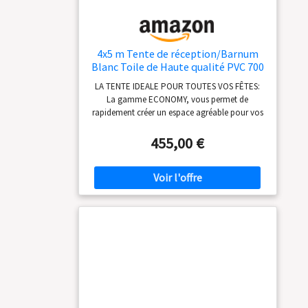
d'entrée avec porte à fermeture
éclaire, tendeurs, sardines et
notice de montage.
4x5 m Tente de réception/Barnum
Blanc Toile de Haute qualité PVC 700
N
LA TENTE IDEALE POUR TOUTES VOS FÊTES:
La gamme ECONOMY, vous permet de
rapidement créer un espace agréable pour vos
réceptions !TOILE DE HAUTE QUALITÉ: Les
toiles en PVC 700 N - La meilleure qualité du
455,00 €
moment: toit très stable, 1 seul élément. Côtés
dotés de déflecteurs de vent, circulation
optimale de l'air, régulation de la température
ambiante. CONSTRUCTION METALLIQUE EN
ACIER GALVANISÉ: Seuls des tubes en acier
galvanisé de env. 38mm de diamètre et des
raccords de env. 42mm de diamètre sont
utilisés. Assemblage boulonné avec vis à
papillon, très forte résistance aux charges et
facilité de montage. PRÊT A MONTER –
INSTALLATION FACILE: Parfaite fixation au sol
avec des sardines/piquets et des cordes