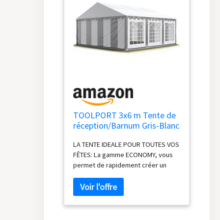
TOOLPORT 3x6 m Tente de
réception/Barnum Gris-Blanc
Toile de Haute qualité PVC
LA TENTE IDEALE POUR TOUTES VOS
700 N
FÊTES: La gamme ECONOMY, vous
permet de rapidement créer un
espace agréable pour vos
réceptions !TOILE DE HAUTE
QUALITÉ: Les toiles en PVC 700 N -
La meilleure qualité du moment: toit
très stable, 1 seul élément. Côtés