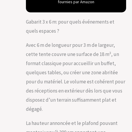
fournies par Amazon
régulation de la température ambiante.
CONSTRUCTION METALLIQUE EN ACIER
GALVANISÉ: Seuls des tubes en acier
Gabarit 3 x 6 m: pour quels événements et
galvanisé de env. 38mm de diamètre et
des raccords de env. 42mm de
quels espaces ?
diamètre sont utilisés. Assemblage
boulonné avec vis à papillon, très forte
Avec 6 m de longueur pour 3 m de largeur,
résistance aux charges et facilité de
montage. PRÊT A MONTER –
cette tente couvre une surface de 18 m², un
INSTALLATION FACILE: Parfaite fixation
format classique pour accueillir un buffet,
au sol avec des sardines/piquets et
quelques tables, ou créer une zone abritée
des cordes d'haubanage. Montage
rapide grace à une notice de montage
pour du matériel. Le volume est cohérent pour
simple et la une numérotation des
des réceptions en extérieur dès lors que vous
tubes. EN BREF: Tente de réception,
inclus: construction métallique en
disposez d’un terrain suffisamment plat et
acier, toile de toit, toile de côtés,
dégagé.
pignon d'entrée avec porte à
fermeture éclaire, tendeurs, sardines
et notice de montage.
La hauteur annoncée et le plafond pouvant