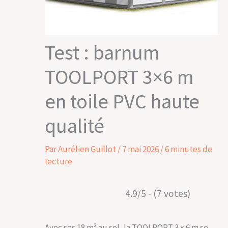
Test : barnum
TOOLPORT 3×6 m
en toile PVC haute
qualité
Par
Aurélien Guillot
/
7 mai 2026
/
6 minutes de
lecture
4.9/5 - (7 votes)
Avec ses 18 m² au sol, la TOOLPORT 3 x 6 m se