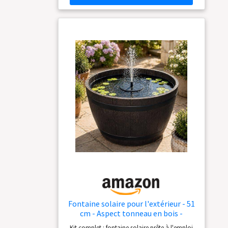
qualité, résistant aux intempéries. Aspect pierre
très réaliste. ensemble complet CIRCULATION
DE L'EAU : Système de pompe fermé avec
plusieurs cascades pour un bruit
d'éclaboussures relaxant INSTALLATION :
Installation facile et faible entretien, y compris
pompe, alimentation 12 V et éclairage LED
préinstallé
Fontaine solaire pour l'extérieur - 51
cm - Aspect tonneau en bois -
Marron - Fontaine de jardin
Kit complet : fontaine solaire prête à l'emploi