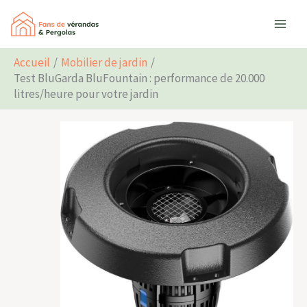
Aller
Rechercher
au
contenu
Accueil
Mobilier de jardin
Test BluGarda BluFountain : performance de 20.000
litres/heure pour votre jardin