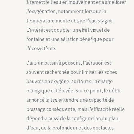
visuel
à remettre l’eau en mouvement et à améliorer
spectaculaire
l’oxygénation, notamment lorsque la
FACILE À INSTALLER
– Flotte
température monte et que l’eau stagne.
automatiquement,
L’intérêt est double : un effet visuel de
s’attache en
quelques minutes
fontaine et une aération bénéfique pour
l’écosystème.
Dans un bassin à poissons, l’aération est
souvent recherchée pour limiter les zones
pauvres en oxygène, surtout si la charge
biologique est élevée. Sur ce point, le débit
annoncé laisse entendre une capacité de
brassage conséquente, mais l’efficacité réelle
dépendra aussi de la configuration du plan
d’eau, de la profondeur et des obstacles.