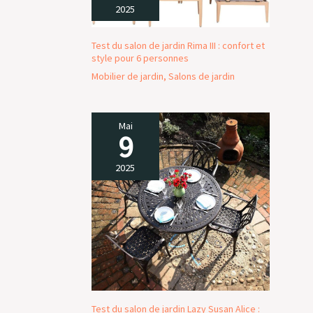
2025
Test du salon de jardin Rima III : confort et
style pour 6 personnes
Mobilier de jardin
,
Salons de jardin
Mai
9
2025
Test du salon de jardin Lazy Susan Alice :