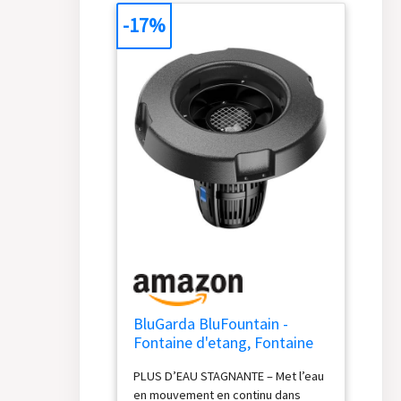
-17%
BluGarda BluFountain -
Fontaine d'etang, Fontaine
d'aération, Oxygène,
PLUS D’EAU STAGNANTE – Met l’eau
Poisson, Flottant, Jardin,
en mouvement en continu dans
Extérieur, Pompe Fontaine -