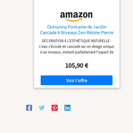
Outsunny Fontaine de Jardin
Cascade 6 Niveaux Zen Résine Pierre
Naturelle
DÉCORATION À L'ESTHÉTIQUE NATURELLE :
L'eau s'écoule en cascade sur un design unique
à six niveaux, imitant parfaitement l'aspect de
la roche naturelle. Le design dynamique et
étagé de cette fontaine de jardin devient un
105,90 €
point focal captivant qui sublime l'esthétique
de votre espace extérieur DÉBIT D'EAU
PERSONNALISABLE : La pompe propose trois
réglages réglables, vous permettant de
contrôler le flux et le son de l'eau. Que vous
préfériez une ambiance silencieuse ou un
clapotis plus marqué, cette fontaine de jardin
extérieure s'adapte à vos préférences
personnelles AMBIANCE NOCTURNE
CHALEUREUSE : À la tombée de la nuit, trois
ensembles de lumières LED intégrées à
l'éclairage chaud illuminent l'eau en