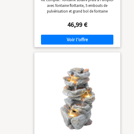
avec fontaine flottante, 5 embouts de
pulvérisation et grand bol de fontaine
d'extérieur résistant aux intempéries dans un
superbe aspect tonneau en bois (D x H) 51 x 36
46,99 €
cm. Facile : trouvez un espace extérieur
ensoleillé pour la coque décorative, remplissez
l'eau et insérez la fontaine solaire avec embout
de pulvérisation – la fontaine de jardin
commence à clapoter. À monter soi-même : la
fontaine solaire fonctionne déjà parfaitement
avec un bol et une fontaine à eau, mais laisse
bien sûr beaucoup de place pour la décoration
comme les plantes, les pierres et les figurines.
Polyvalent : idéal comme bain d'oiseaux de
jardin ou comme bol décoratif d'extérieur avec
jeu d'eau pour terrasse et balcon - L'eau
pétillante a un effet apaisant et relaxant.
Protection de l'environnement : notre fontaine
solaire n'est pas seulement décorative, mais
peut également contribuer activement au bien-
être des animaux en tant que bain d'oiseaux
ou source d'eau pour les abeilles mellifères.