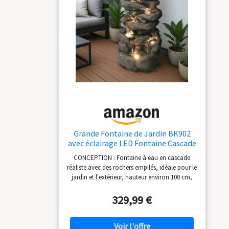
Grande Fontaine de Jardin BK902
avec éclairage LED Fontaine Cascade
en Pierre Grande décoration de
CONCEPTION : Fontaine à eau en cascade
Jardin Aspect Pierre 100 cm
réaliste avec des rochers empilés, idéale pour le
jardin et l'extérieur, hauteur environ 100 cm,
largeur : 48 cm, profondeur : 40 cm. Poids
environ 15 kg ÉCLAIRAGE : L'éclairage LED
329,99 €
intégré fournit des accents lumineux
d'ambiance et illumine les cascades d'eau
MATÉRIAU : Fabriqué en polyrésine de haute