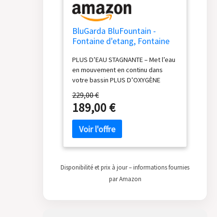
BluGarda BluFountain -
Fontaine d'etang, Fontaine
d'aération, Oxygène,
PLUS D’EAU STAGNANTE – Met l’eau
Poisson, Flottant, Jardin,
en mouvement en continu dans
Extérieur, Pompe Fontaine -
votre bassin PLUS D’OXYGÈNE
20.000 litres/Heure
POUR VOS POISSONS – Améliore la
229,00 €
qualité de l’eau et le bien-être des
189,00 €
poissons MOINS DE RISQUES
D’ALGUES – Le courant limite l’eau
stagnante et favorise l’oxygénation
UN POINT FOCAL ÉLÉGANT – Jet en
calice de 3 m de large pour un effet
visuel spectaculaire FACILE À
Disponibilité et prix à jour – informations fournies
INSTALLER – Flotte
par Amazon
automatiquement, s’attache en
quelques minutes