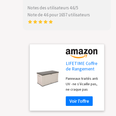
Notes des utilisateurs 4.6/5
Note de 4.6 pour 1657 utilisateurs
LIFETIME Coffre
de Rangement
extérieur Marron
Panneaux traités anti
127,9 x 64 x 67,2
UV - ne s'écaille pas,
cm
ne craque pas
Poignées moulées -
Se déplace
facilement à
l'emplacement