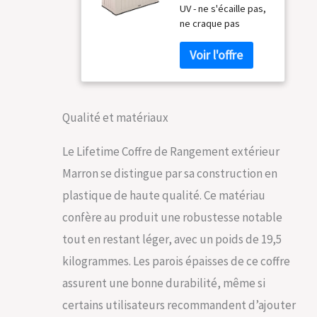
UV - ne s'écaille pas,
cm
ne craque pas
Poignées moulées -
Se déplace
facilement à
l'emplacement
souhaité Fort et
durable - Peut être
Qualité et matériaux
utilisé comme un
banc
Le Lifetime Coffre de Rangement extérieur
Marron se distingue par sa construction en
plastique de haute qualité. Ce matériau
confère au produit une robustesse notable
tout en restant léger, avec un poids de 19,5
kilogrammes. Les parois épaisses de ce coffre
assurent une bonne durabilité, même si
certains utilisateurs recommandent d’ajouter