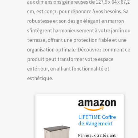
aux dimensions généreuses de 127,9 x 64 x 67,2
cm, est conçu pour répondre à vos besoins. Sa
robustesse et son design élégant en marron
s’intègrent harmonieusement à votre jardin ou
terrasse, offrant une protection fiable et une
organisation optimale. Découvrez comment ce
produit peut transformer votre espace
extérieur, en alliant fonctionnalité et
esthétique.
LIFETIME Coffre
de Rangement
extérieur Marron
Panneaux traités anti
127,9 x 64 x 67,2