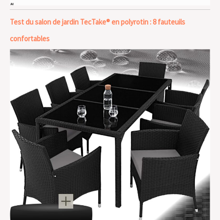
Test du salon de jardin TecTake® en polyrotin : 8 fauteuils
confortables