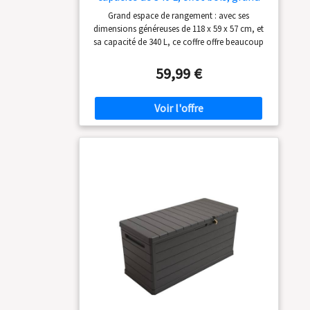
espace de rangement., en résine
Grand espace de rangement : avec ses
anthracite, 118 x 59 x 57 cm
dimensions généreuses de 118 x 59 x 57 cm, et
sa capacité de 340 L, ce coffre offre beaucoup
d’espace pour ranger des coussins, des outils
de jardin, des jouets d’extérieur et d’autres
59,99 €
objets, aidant à garder votre espace extérieur
en ordre et organisé. Résistant aux intempéries
: fabriqué en résine anthracite résistante et
durable, ce coffre est conçu pour résister aux
intempéries, comme la pluie, la neige, le soleil
et le vent, sans se détériorer dans le temps.
Élégant : avec son apparence sobre et
moderne, ce coffre s’adapte facilement à une
variété d’environnements extérieurs, de la
terrasse au jardin, ajoutant une touche de style
et de fonctionnalité à votre espace. Facile à
monter : le coffre est livré avec des instructions
claires et simples pour le montage (français
non garanti), ce qui vous permet de
l’assembler rapidement et sans problème, afin
que vous puissiez commencer à utiliser votre
nouvel espace de rangement pratiquement
immédiatement. Fermeture sécurisée : doté