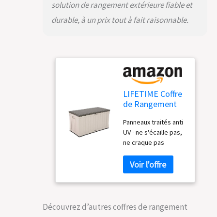
solution de rangement extérieure fiable et
durable, à un prix tout à fait raisonnable.
LIFETIME Coffre
de Rangement
extérieur Marron
Panneaux traités anti
127,9 x 64 x 67,2
UV - ne s'écaille pas,
cm
ne craque pas
Poignées moulées -
Se déplace
facilement à
l'emplacement
souhaité Fort et
durable - Peut être
Découvrez d’autres coffres de rangement
utilisé comme un