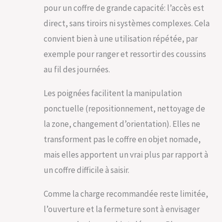
l'espace
pour un coffre de grande capacité: l’accès est
disponible. Les
poignées facilitent
direct, sans tiroirs ni systèmes complexes. Cela
son déplacement,
convient bien à une utilisation répétée, par
vous permettant
de réaménager
exemple pour ranger et ressortir des coussins
votre espace
au fil des journées.
extérieur selon vos
envies.
Les poignées facilitent la manipulation
ponctuelle (repositionnement, nettoyage de
la zone, changement d’orientation). Elles ne
transforment pas le coffre en objet nomade,
mais elles apportent un vrai plus par rapport à
un coffre difficile à saisir.
Comme la charge recommandée reste limitée,
l’ouverture et la fermeture sont à envisager