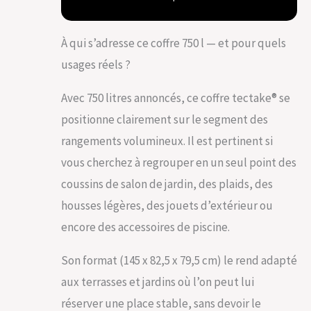
votre espace
des Outils de
extérieur. Que ce
Jardin, Jouets
soit pour des
À qui s’adresse ce coffre 750 l — et pour quels
coussins de jardin,
des outils ou des
usages réels ?
jouets, tout trouve
sa place. Sa
Avec 750 litres annoncés, ce coffre tectake® se
structure en résine
tressée de haute
positionne clairement sur le segment des
qualité et
rangements volumineux. Il est pertinent si
résistante aux UV
vous cherchez à regrouper en un seul point des
assure non
seulement une
coussins de salon de jardin, des plaids, des
esthétique raffinée
housses légères, des jouets d’extérieur ou
mais également
une facilité
encore des accessoires de piscine.
d'entretien. Dites
adieu au désordre
Son format (145 x 82,5 x 79,5 cm) le rend adapté
dans votre jardin
ou sur votre
aux terrasses et jardins où l’on peut lui
terrasse extérieure
réserver une place stable, sans devoir le
! CONCEPTION