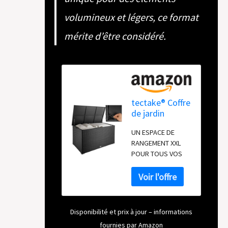
volumineux et légers, ce format
mérite d’être considéré.
tectake® Coffre
de jardin
Exterieur,
UN ESPACE DE
Coffre à
RANGEMENT XXL
Coussins 750 L
POUR TOUS VOS
en Aluminium
BESOINS : Avec ses
Polyrotin 145 x
750 L de capacité,
82,5 x 79,5 cm,
ce coffre de jardin
Couvercle
extérieur ne se
Rabattable,
contente pas de
Poignées pour
Disponibilité et prix à jour – informations
stocker, il organise
Rangement
fournies par Amazon