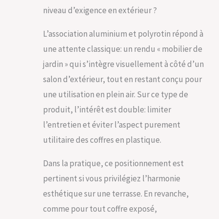
rangement, ce
niveau d’exigence en extérieur ?
coffre de
rangement
L’association aluminium et polyrotin répond à
exterieur embellit
une attente classique: un rendu « mobilier de
votre jardin, balcon
ou terrasse avec
jardin » qui s’intègre visuellement à côté d’un
son design
salon d’extérieur, tout en restant conçu pour
moderne en résine
tressée. Il intègre
une utilisation en plein air. Sur ce type de
harmonieusement
produit, l’intérêt est double: limiter
avec vos meubles
de jardin extérieur,
l’entretien et éviter l’aspect purement
offrant une solution
utilitaire des coffres en plastique.
esthétique pour le
rangement des
outils, coussins, ou
Dans la pratique, ce positionnement est
même des matelas
pertinent si vous privilégiez l’harmonie
d’appoint. Son
allure sophistiquée
esthétique sur une terrasse. En revanche,
en fait un véritable
comme pour tout coffre exposé,
atout déco, tout en