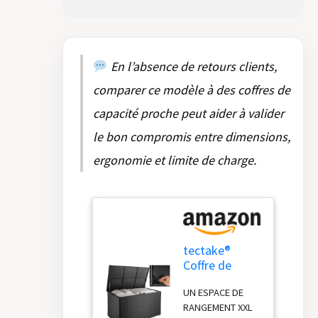
effort grâce à son
couvercle équipé
de deux vérins à
gaz. La
maniabilité est
En l’absence de retours clients,
renforcée par
comparer ce modèle à des coffres de
des poignées
latérales
capacité proche peut aider à valider
robustes,
facilitant le
le bon compromis entre dimensions,
déplacement au
ergonomie et limite de charge.
sein de votre
espace extérieur.
Son revêtement
intérieur amovible
garantit une
protection
tectake®
supplémentaire
Coffre de
pour vos objets
jardin
de valeur, rendant
UN ESPACE DE
Exterieur,
ce meuble de
RANGEMENT XXL
Coffre à
rangement aussi