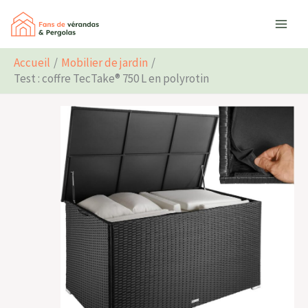
Aller
Rechercher
au
contenu
Accueil
Mobilier de jardin
Test : coffre TecTake® 750 L en polyrotin