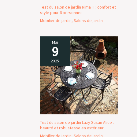
vos besoins de
Test du salon de jardin Rima III : confort et
rangement
style pour 6 personnes
exterieur. LA
Mobilier de jardin
,
Salons de jardin
POLYVALENCE AU
SERVICE DE VOTRE
JARDIN : Ce coffre
de jardin XXL n'est
Mai
9
pas seulement un
espace de
rangement ; il est
2025
une extension de
votre maison.
Parfait pour les
meubles de
rangement de
votre salon de
jardin, il peut
également servir
de banc,
Test du salon de jardin Lazy Susan Alice :
maximisant ainsi
beauté et robustesse en extérieur
l'espace
Mobilier de jardin
,
Salons de jardin
disponible. Les