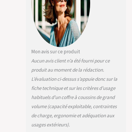
résistante aux UV
assure non
seulement une
esthétique
raffinée mais
également une
facilité
d'entretien. Dites
Mon avis sur ce produit
adieu au
désordre dans
Aucun avis client n’a été fourni pour ce
votre jardin ou sur
produit au moment de la rédaction.
votre terrasse
extérieure !
L’évaluation ci-dessus s’appuie donc sur la
CONCEPTION
fiche technique et sur les critères d’usage
INGÉNIEUSE AVEC
CONFORT
habituels d’un coffre à coussins de grand
D’UTILISATION :
volume (capacité exploitable, contraintes
Ouvrez et fermez
ce coffre de
de charge, ergonomie et adéquation aux
rangement
usages extérieurs).
extérieur sans