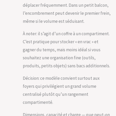
INGÉNIEUSE AVEC
déplacer fréquemment. Dans un petit balcon,
CONFORT
l’encombrement peut devenir le premier frein,
D’UTILISATION :
Ouvrez et fermez
même si le volume est séduisant.
ce coffre de
rangement
À noter: il s’agit d’un coffre à un compartiment.
extérieur sans
C’est pratique pour stocker « en vrac » et
effort grâce à son
couvercle équipé
gagner du temps, mais moins idéal si vous
de deux vérins à
souhaitez une organisation fine (outils,
gaz. La maniabilité
est renforcée par
produits, petits objets) sans bacs additionnels.
des poignées
latérales robustes,
Décision: ce modèle convient surtout aux
facilitant le
déplacement au
foyers qui privilégient un grand volume
sein de votre
centralisé plutôt qu’un rangement
espace extérieur.
compartimenté.
Son revêtement
intérieur amovible
garantit une
Dimensions, capacité et charge — que peut-on