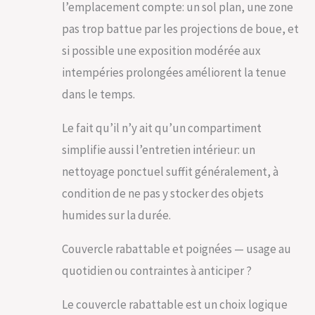
l’emplacement compte: un sol plan, une zone
répondant à vos
besoins de
pas trop battue par les projections de boue, et
rangement
si possible une exposition modérée aux
exterieur. LA
POLYVALENCE AU
intempéries prolongées améliorent la tenue
SERVICE DE VOTRE
dans le temps.
JARDIN : Ce coffre
de jardin XXL n'est
pas seulement un
Le fait qu’il n’y ait qu’un compartiment
espace de
simplifie aussi l’entretien intérieur: un
rangement ; il est
une extension de
nettoyage ponctuel suffit généralement, à
votre maison.
condition de ne pas y stocker des objets
Parfait pour les
meubles de
humides sur la durée.
rangement de
votre salon de
Couvercle rabattable et poignées — usage au
jardin, il peut
quotidien ou contraintes à anticiper ?
également servir
de banc,
maximisant ainsi
Le couvercle rabattable est un choix logique