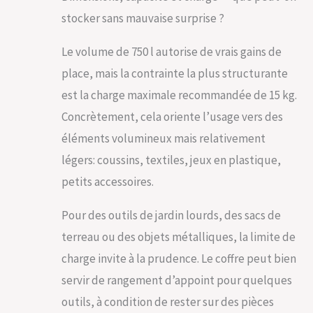
protection
stocker sans mauvaise surprise ?
supplémentaire
pour vos objets de
valeur, rendant ce
Le volume de 750 l autorise de vrais gains de
meuble de
place, mais la contrainte la plus structurante
rangement aussi
est la charge maximale recommandée de 15 kg.
pratique
qu’élégant.
Concrètement, cela oriente l’usage vers des
ROBUSTESSE ET
éléments volumineux mais relativement
DURABILITÉ SANS
COMPROMIS :
légers: coussins, textiles, jeux en plastique,
Construit sur une
petits accessoires.
solide structure en
aluminium et posé
sur des pieds
Pour des outils de jardin lourds, des sacs de
dotés d'embouts
terreau ou des objets métalliques, la limite de
de sol protecteurs
en plastique, ce
charge invite à la prudence. Le coffre peut bien
coffre de jardin XXL
servir de rangement d’appoint pour quelques
promet une
stabilité et une
outils, à condition de rester sur des pièces