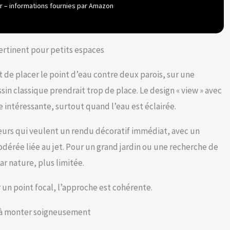
 afin que vous soyez opérationnel en quelques heures, la
our – informations fournies par Amazon
 très simple à construire BLAGDON Pompe filtrante INPOND
ette solution complète basse tension pour bassin comprend
un filtre, un spot LED et 3 têtes de fontaine attrayantes –
r garder votre eau claire et saine Dimensions assemblé : 35 cm
pertinent pour petits espaces
(l) x 60 cm (P), capacité de la piscine 140 litres
t de placer le point d’eau contre deux parois, sur une
ssin classique prendrait trop de place. Le design « view » avec
 intéressante, surtout quand l’eau est éclairée.
eurs qui veulent un rendu décoratif immédiat, avec un
érée liée au jet. Pour un grand jardin ou une recherche de
ar nature, plus limitée.
r un point focal, l’approche est cohérente.
is à monter soigneusement