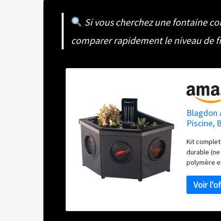
Si vous cherchez une fontaine c
comparer rapidement le niveau de fin
Blagdon A
Piscine, 
Spot LED,
Kit complet 
Plantatio
durable (ne
polymère e
fibre renfo
fenêtres de
attrayantes,
unique : fo
n'importe qu