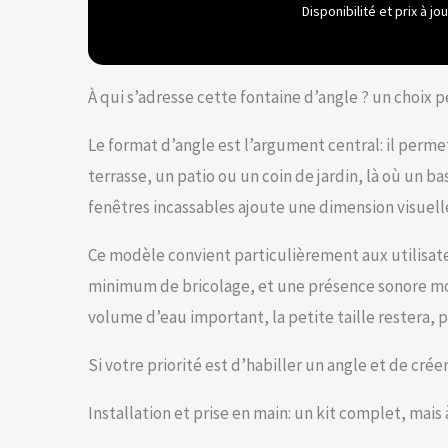
dans le kit
Disponibilité et prix à j
piscine est
incluse – C
une pompe, 
Parfait pou
À qui s’adresse cette fontaine d’angle ? un choix 
(H) x 60 cm 
Le format d’angle est l’argument central: il perme
terrasse, un patio ou un coin de jardin, là où un ba
fenêtres incassables ajoute une dimension visuelle
Ce modèle convient particulièrement aux utilisat
minimum de bricolage, et une présence sonore mod
volume d’eau important, la petite taille restera, p
Si votre priorité est d’habiller un angle et de crée
Installation et prise en main: un kit complet, ma