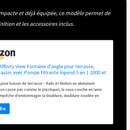
ompacte et déjà équipée, ce modèle permet de
ition et les accessoires inclus.
ffinity View Fontaine d'angle pour terrasse,
Bassin avec Pompe filtrante Inpond 5 en 1 2000 et
 3 têtes de Fontaine attrayantes, 1 Panier de
pour bassin de terrasse – Rails et finition en aluminium
n – Petite Taille
 se casse pas comme le plastique), la sous-couche en laine
mpêche d'endommager la doublure, doublure soudée en
rcée de 1 mm pour plus de résistance et de longévité,
 visualisation incassables uniques, 3 têtes de fontaine
 pompe de filtration, lumière LED et filtre inclus Élégante et
ntaine d'eau vive surélevée apportant une dimension fraîche à
el jardin, patio ou terrasse Facile à installer : tout est inclus