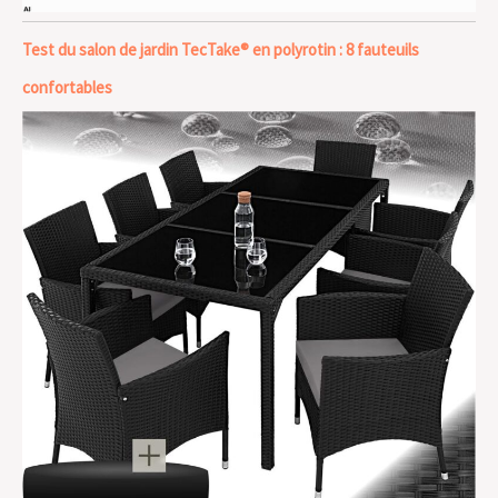
Test du salon de jardin TecTake® en polyrotin : 8 fauteuils
confortables