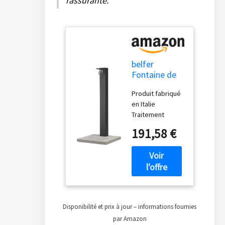
rassurante.
belfer
Fontaine de
jardin avec
Produit fabriqué
robinet et
en Italie
base en béton
Traitement
42/QBM
antirouille
Anthracite
191,58 €
Matériaux :
aluminium et
acier Complet
avec robinet et
tuyau
Disponibilité et prix à jour – informations fournies
par Amazon