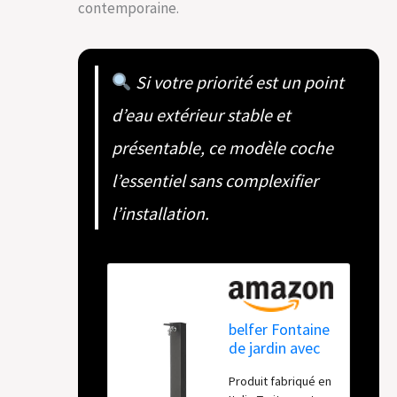
contemporaine.
Si votre priorité est un point
d’eau extérieur stable et
présentable, ce modèle coche
l’essentiel sans complexifier
l’installation.
belfer Fontaine
de jardin avec
robinet et base
Produit fabriqué en
en béton