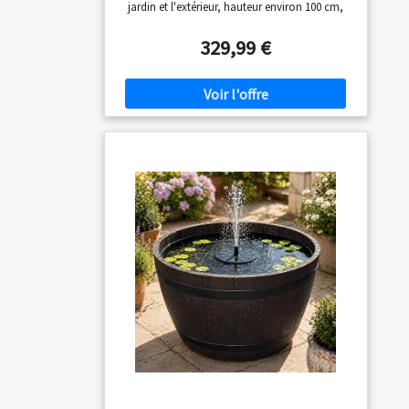
jardin et l'extérieur, hauteur environ 100 cm,
largeur : 48 cm, profondeur : 40 cm. Poids
environ 15 kg ÉCLAIRAGE : L'éclairage LED
329,99 €
intégré fournit des accents lumineux
d'ambiance et illumine les cascades d'eau
MATÉRIAU : Fabriqué en polyrésine de haute
qualité, résistant aux intempéries. Aspect pierre
très réaliste. ensemble complet CIRCULATION
DE L'EAU : Système de pompe fermé avec
plusieurs cascades pour un bruit
d'éclaboussures relaxant INSTALLATION :
Installation facile et faible entretien, y compris
pompe, alimentation 12 V et éclairage LED
préinstallé