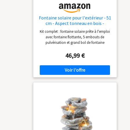
Fontaine solaire pour l'extérieur - 51
cm - Aspect tonneau en bois -
Marron - Fontaine de jardin
Kit complet : fontaine solaire prête à l'emploi
avec fontaine flottante, 5 embouts de
pulvérisation et grand bol de fontaine
d'extérieur résistant aux intempéries dans un
superbe aspect tonneau en bois (D x H) 51 x 36
46,99 €
cm. Facile : trouvez un espace extérieur
ensoleillé pour la coque décorative, remplissez
l'eau et insérez la fontaine solaire avec embout
de pulvérisation – la fontaine de jardin
commence à clapoter. À monter soi-même : la
fontaine solaire fonctionne déjà parfaitement
avec un bol et une fontaine à eau, mais laisse
bien sûr beaucoup de place pour la décoration
comme les plantes, les pierres et les figurines.
Polyvalent : idéal comme bain d'oiseaux de
jardin ou comme bol décoratif d'extérieur avec
jeu d'eau pour terrasse et balcon - L'eau
pétillante a un effet apaisant et relaxant.