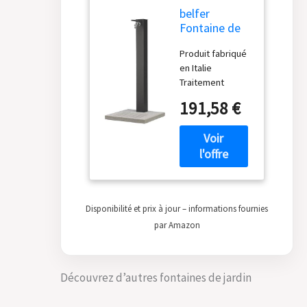
belfer
Fontaine de
jardin avec
Produit fabriqué
robinet et
en Italie
base en béton
Traitement
42/QBM
antirouille
Anthracite
191,58 €
Matériaux :
aluminium et
acier Complet
avec robinet et
tuyau
Disponibilité et prix à jour – informations fournies
par Amazon
Découvrez d’autres fontaines de jardin