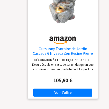
Protection de l'environnement : notre fontaine
solaire n'est pas seulement décorative, mais
peut également contribuer activement au bien-
être des animaux en tant que bain d'oiseaux
ou source d'eau pour les abeilles mellifères.
Outsunny Fontaine de Jardin
Cascade 6 Niveaux Zen Résine Pierre
Naturelle
DÉCORATION À L'ESTHÉTIQUE NATURELLE :
L'eau s'écoule en cascade sur un design unique
à six niveaux, imitant parfaitement l'aspect de
la roche naturelle. Le design dynamique et
étagé de cette fontaine de jardin devient un
105,90 €
point focal captivant qui sublime l'esthétique
de votre espace extérieur DÉBIT D'EAU
PERSONNALISABLE : La pompe propose trois
réglages réglables, vous permettant de
contrôler le flux et le son de l'eau. Que vous
préfériez une ambiance silencieuse ou un