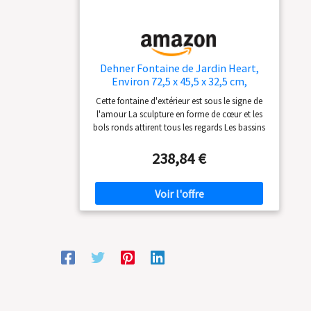
Dehner Fontaine de Jardin Heart,
Environ 72,5 x 45,5 x 32,5 cm,
polyrésine, Gris
Cette fontaine d'extérieur est sous le signe de
l'amour La sculpture en forme de cœur et les
bols ronds attirent tous les regards Les bassins
inférieurs sont parfaitement mis en scène avec
des LED blanc chaud En polyrésine résistante
238,84 €
aux intempéries et aux UV, pompe et
transformateur inclus Poids : 10,5 kg - Volume :
14 l - Puissance : 7 W - Tension : 12 V