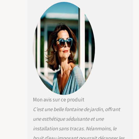
Fabriqué en
polyéthylène
robuste et
résistant aux
intempéries Un
accroche-regard
absolu dans
votre espace
extérieur
Mon avis sur ce produit
C’est une belle fontaine de jardin, offrant
une esthétique séduisante et une
installation sans tracas. Néanmoins, le
bruit d’eau imposant pourrait déranger les