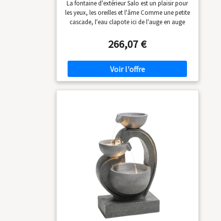
La fontaine d'extérieur Salo est un plaisir pour
les yeux, les oreilles et l'âme Comme une petite
cascade, l'eau clapote ici de l'auge en auge
Durable et robuste, longueur du câble de 4 m,
avec 4 LED En polyrésine résistante aux
266,07 €
intempéries et aux UV, pompe et
transformateur inclus Couleur de la lumière :
blanc chaud, poids : 7 kg, volume : 18 litres,
puissance : 5 W