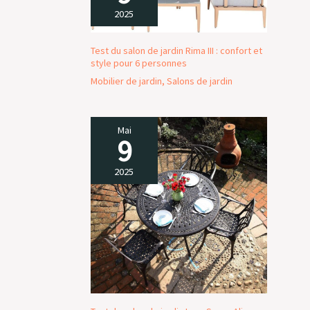
2025
Test du salon de jardin Rima III : confort et
style pour 6 personnes
Mobilier de jardin
,
Salons de jardin
Mai
9
2025