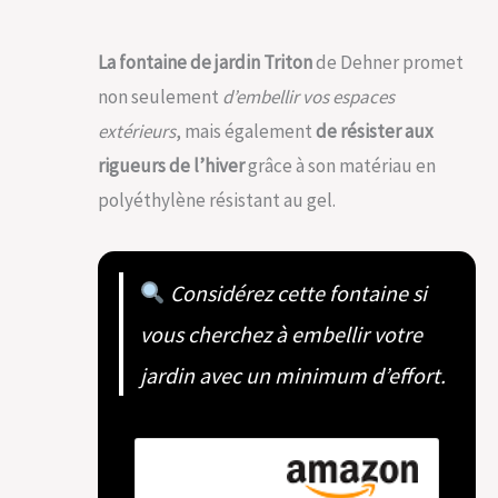
La fontaine de jardin Triton
de Dehner promet
non seulement
d’embellir vos espaces
extérieurs
, mais également
de résister aux
rigueurs de l’hiver
grâce à son matériau en
polyéthylène résistant au gel.
Considérez cette fontaine si
vous cherchez à embellir votre
jardin avec un minimum d’effort.