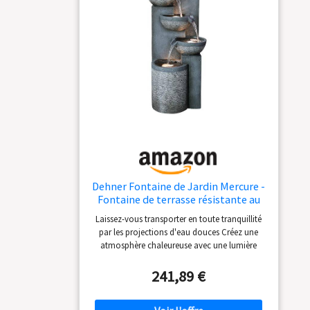
Dehner Fontaine de Jardin Mercure -
Fontaine de terrasse résistante au
Gel - Fontaine d'extérieur avec
Laissez-vous transporter en toute tranquillité
éclairage LED - Environ 91 x 39 x 39
par les projections d'eau douces Créez une
cm - Polyrésine - Gris
atmosphère chaleureuse avec une lumière
chaude et accueillante Montage rapide grâce à
la pompe, au transformateur et à l'éclairage
241,89 €
LED fournis Polyrésine de qualité supérieure
pour plus de durabilité et de résistance Mettez