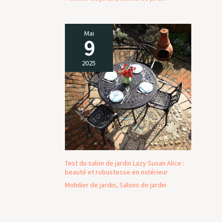
Mai
9
2025
Test du salon de jardin Lazy Susan Alice :
beauté et robustesse en extérieur
Mobilier de jardin
,
Salons de jardin