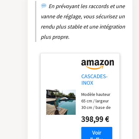
En prévoyant les raccords et une
vanne de réglage, vous sécurisez un
rendu plus stable et une intégration
plus propre.
CASCADES-
INOX
Fontaine
Modèle hauteur
Piscine
65 cm / largeur
Bassin
30 cm / base de
Modèle Cobra
fixation 19 cm par
Hauteur
398,99 €
16 cm / pompe
65cm
recommandée :
0,33 cv à 2 cv /