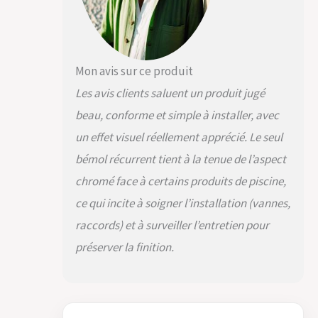
inoxydable 304
(Pour piscines au
chlore ou au
brome) Finition :
poli miroir,
Mon avis sur ce produit
beaucoup plus
résistant que les
Les avis clients saluent un produit jugé
finitions
beau, conforme et simple à installer, avec
brossées.
Filetage de
un effet visuel réellement apprécié. Le seul
raccordement
bémol récurrent tient à la tenue de l’aspect
1''1/2 sous la
chromé face à certains produits de piscine,
cascade pour se
connecter à
ce qui incite à soigner l’installation (vannes,
votre pompe
raccords) et à surveiller l’entretien pour
existante en
ajoutant un té +
préserver la finition.
vanne à une
sortie de
refoulement ou
une pompe
dédiée.