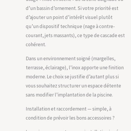
raccordement
d’un bassin d’ornement. Si votre priorité est
1''1/2 sous la
cascade pour se
d’ajouter un point d’intérêt visuel plutôt
connecter à votre
qu’un dispositif technique (nage à contre-
pompe existante
en ajoutant un té +
courant, jets massants), ce type de cascade est
vanne à une sortie
cohérent.
de refoulement ou
une pompe dédiée.
Dans un environnement soigné (margelles,
terrasse, éclairage), l’inox apporte une finition
moderne. Le choix se justifie d’autant plus si
vous souhaitez structurer un espace détente
sans modifier l’implantation de la piscine.
Installation et raccordement — simple, à
condition de prévoir les bons accessoires ?