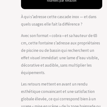
fournies par Amazon
la tête. Ecouter le
bruit des cascades
apaise et procure
À qui s’adresse cette cascade inox — et dans
une sensation de
bien-être. La
quels usages elle fait la différence ?
cascade sublime
votre piscine ou
Avec son format « cobra » et sa hauteur de 65
bassin. Possibilité
cm, cette fontaine s’adresse aux propriétaires
de placer la
cascade entre 0 cm
de piscine ou de bassin qui recherchent un
et 60 cm du bord
effet visuel immédiat: une lame d’eau visible,
du bassin. Acier
inoxydable 304
décorative et audible, sans multiplier les
(Pour piscines au
équipements.
chlore ou au
brome) Finition :
Les retours mettent en avant un rendu
poli miroir,
beaucoup plus
esthétique convaincant et une satisfaction
résistant que les
globale élevée, ce qui correspond bien à un
finitions brossées.
Filetage de
usage « mise en scène » de la zone baignade ou