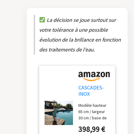
La décision se joue surtout sur
votre tolérance à une possible
évolution de la brillance en fonction
des traitements de l’eau.
CASCADES-
INOX
Fontaine
Modèle hauteur
Piscine
65 cm / largeur
Bassin
30 cm / base de
Modèle Cobra
fixation 19 cm par
Hauteur
398,99 €
16 cm / pompe
65cm