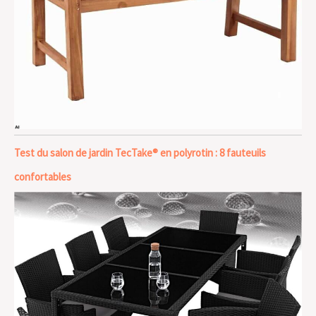
Test du salon de jardin TecTake® en polyrotin : 8 fauteuils
confortables