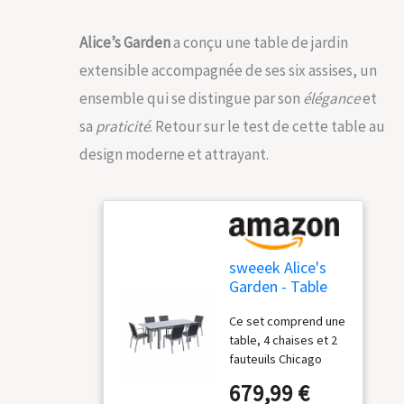
Alice’s Garden
a conçu une table de jardin
extensible accompagnée de ses six assises, un
ensemble qui se distingue par son
élégance
et
sa
praticité
. Retour sur le test de cette table au
design moderne et attrayant.
sweeek Alice's
Garden - Table
de Jardin
Ce set comprend une
Extensible
table, 4 chaises et 2
Aluminium + 6
fauteuils Chicago
assises - Chicago
Ensemble complet
210 Gris - Table
679,99 €
très léger Fauteuils
en Aluminium