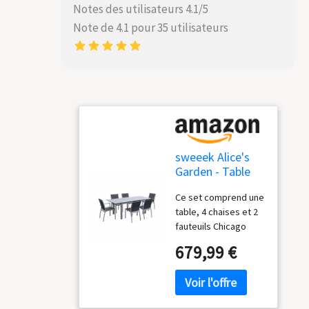
Notes des utilisateurs 4.1/5
Note de 4.1 pour 35 utilisateurs
sweeek Alice's
Garden - Table
de Jardin
Ce set comprend une
Extensible
table, 4 chaises et 2
Aluminium + 6
fauteuils Chicago
assises - Chicago
Ensemble complet
210 Gris - Table
679,99 €
très léger Fauteuils
en Aluminium
et chaises
150/210cm avec
empilables Fauteuils
rallonge et 6
et chaises
assises en