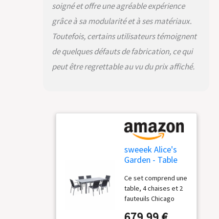
soigné et offre une agréable expérience
grâce à sa modularité et à ses matériaux.
Toutefois, certains utilisateurs témoignent
de quelques défauts de fabrication, ce qui
peut être regrettable au vu du prix affiché.
sweeek Alice's
Garden - Table
de Jardin
Ce set comprend une
Extensible
table, 4 chaises et 2
Aluminium + 6
fauteuils Chicago
assises - Chicago
Ensemble complet
210 Gris - Table
679,99 €