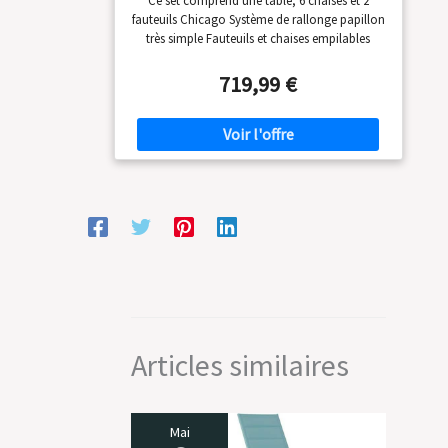
Ce set comprend une table, 6 chaises et 2
175/245cm avec rallonge et 8 assises
fauteuils Chicago Système de rallonge papillon
en textilène
très simple Fauteuils et chaises empilables
Textilène rembourré pour encore plus de
confort
719,99 €
Articles similaires
Mai