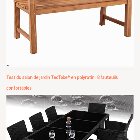
Test du salon de jardin TecTake® en polyrotin : 8 fauteuils
confortables