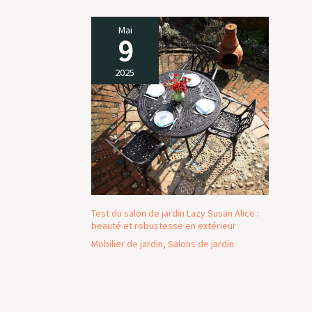
Mai
9
2025
Test du salon de jardin Lazy Susan Alice :
beauté et robustesse en extérieur
Mobilier de jardin
,
Salons de jardin