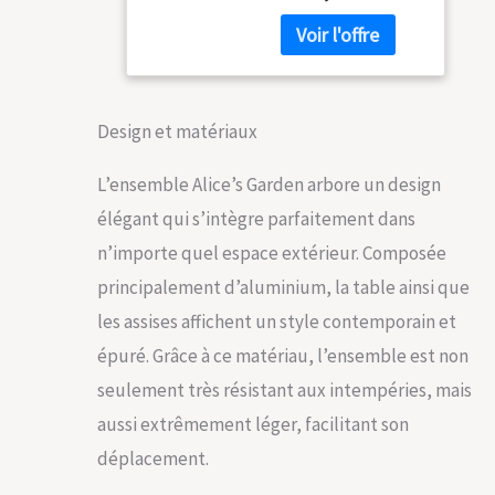
et chaises
150/210cm avec
empilables Fauteuils
rallonge et 6
et chaises
assises en
empilables
textilène
Design et matériaux
L’ensemble Alice’s Garden arbore un design
élégant qui s’intègre parfaitement dans
n’importe quel espace extérieur. Composée
principalement d’aluminium, la table ainsi que
les assises affichent un style contemporain et
épuré. Grâce à ce matériau, l’ensemble est non
seulement très résistant aux intempéries, mais
aussi extrêmement léger, facilitant son
déplacement.