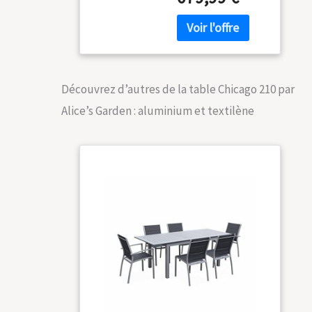
très léger Fauteuils
en Aluminium
et chaises
150/210cm avec
empilables Fauteuils
rallonge et 6
et chaises
assises en
empilables
textilène
Découvrez d’autres de la table Chicago 210 par
Alice’s Garden : aluminium et textilène