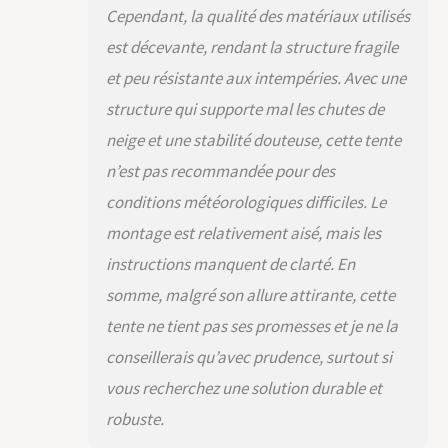
tente selon vos
Cependant, la qualité des matériaux utilisés
souhaits ; les parois
est décevante, rendant la structure fragile
latérales avec de
grandes fenêtres
et peu résistante aux intempéries. Avec une
apportent de la
structure qui supporte mal les chutes de
lumière dans la tente
Solide et stable :
neige et une stabilité douteuse, cette tente
pour que rien ne
n’est pas recommandée pour des
vienne entraver
votre fête, le pavillon
conditions météorologiques difficiles. Le
de jardin est fixé au
montage est relativement aisé, mais les
sol à l'aide des pieds
; 4 haubans sur le
instructions manquent de clarté. En
pavillon assurent une
somme, malgré son allure attirante, cette
bonne stabilité
tente ne tient pas ses promesses et je ne la
Montage facile :
grâce au système
conseillerais qu’avec prudence, surtout si
d'emboîtement ou
vous recherchez une solution durable et
de clic, la tente de
jardin est prête en
robuste.
peu de temps ;