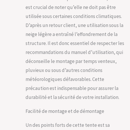
votre fête, le pavillon
est crucial de noter qu’elle ne doit pas être
de jardin est fixé au
sol à l'aide des pieds
utilisée sous certaines conditions climatiques.
; 4 haubans sur le
D’après un retour client, une utilisation sous la
pavillon assurent une
bonne stabilité
neige légère a entraîné l’effondrement de la
Montage facile :
structure. Il est donc essentiel de respecter les
grâce au système
d'emboîtement ou
recommandations du manuel d’utilisation, qui
de clic, la tente de
déconseille le montage par temps venteux,
jardin est prête en
pluvieux ou sous d’autres conditions
peu de temps ;
assemblez les
météorologiques défavorables. Cette
barres en acier
précaution est indispensable pour assurer la
galvanisé ; reliez-les
aux parois latérales
durabilité et la sécurité de votre installation.
et à la toile de toit
par des sangles
Facilité de montage et de démontage
Un des points forts de cette tente est sa