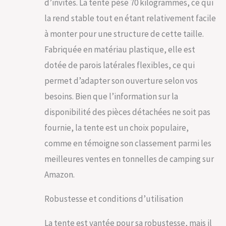
d’invités. La tente pèse 70 kilogrammes, ce qui
contre les UV et est
la rend stable tout en étant relativement facile
étanche ; la bâche
protège du soleil et
à monter pour une structure de cette taille.
des pluies légères.
Fabriquée en matériau plastique, elle est
Tente de
réception
dotée de parois latérales flexibles, ce qui
personnalisée : les
permet d’adapter son ouverture selon vos
parties latérales sont
amovibles et donc
besoins. Bien que l’information sur la
flexibles et rapides à
disponibilité des pièces détachées ne soit pas
installer ;
personnalisez la
fournie, la tente est un choix populaire,
tente selon vos
comme en témoigne son classement parmi les
souhaits ; les parois
latérales avec de
meilleures ventes en tonnelles de camping sur
grandes fenêtres
Amazon.
apportent de la
lumière dans la tente
Robustesse et conditions d’utilisation
Solide et stable :
pour que rien ne
vienne entraver
La tente est vantée pour sa robustesse, mais il