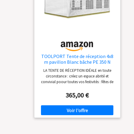
ancrer solidement la tente au sol, ainsi que la
notice de montage. Vous pourrez ainsi monter
rapidement et facilement votre tente de
réception. EN BREF : tente de réception
pavillon tente de jardin qui inclut la structure
en acier, la bâche de toit, les bâches de côté et
de pignons avec entrées, câbles de fixation,
piquets pour sol meuble et notice de montage.
TOOLPORT Tente de réception 4x8
m pavillon Blanc bâche PE 350 N
imperméable Tente de Jardin
LA TENTE DE RÉCEPTION IDÉALE en toute
circonstance : créez un espace abrité et
convivial poour toutes vos festivités : fêtes de
famille, soirée entre amis, barbecues. DES
BÂCHES DE QUALITÉ : la bâche de toit de cette
365,00 €
tente,est constituée d'une seule pièce, un
critère important pour une stabilité renforcée.
Résistance à la traction de la bâche 350 N*.
Bâches de côté d'un seul tenant – pratiques
pour un montage rapide. UNE STRUCTURE EN
TUBES SOUDÉS ACIER GALVANISÉ : la structure
de la tente est composée de tubes soudés