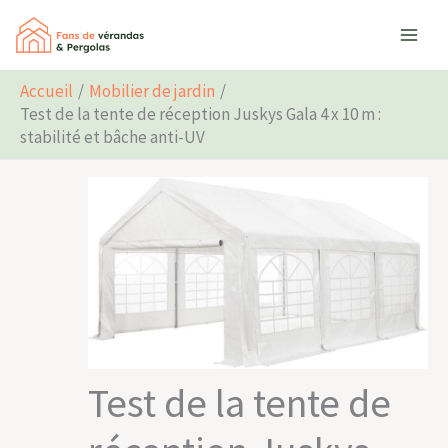
Aller
Rechercher
au
contenu
Accueil
Mobilier de jardin
Test de la tente de réception Juskys Gala 4 x 10 m :
stabilité et bâche anti-UV
Test de la tente de