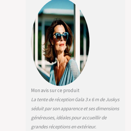
grandes entrées
avec fermeture Éclair
De l'ombre pour
la fête dans le jardin :
le chapiteau est doté
d'un toit en
polyéthylène de 180
g/m² ; la toile en PE
offre une protection
contre les UV et est
étanche ; la bâche
protège du soleil et
des pluies légères.
Tente de
Mon avis sur ce produit
réception
personnalisée : les
La tente de réception Gala 3 x 6 m de Juskys
parties latérales sont
séduit par son apparence et ses dimensions
amovibles et donc
flexibles et rapides à
généreuses, idéales pour accueillir de
installer ;
grandes réceptions en extérieur.
personnalisez la