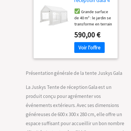
réception Gala 4
x 10 m - bâche
Grande surface
Anti-UV, parois
de 40 m² : le jardin se
latérales
transforme en terrain
Flexibles -
de fête ; grande
pavillon Stable,
590,00 €
tente de réception
Grand - Outdoor
de 4 x 10 m pour une
Party Garten -
ombre agréable ;
Tente chapiteau
beaucoup de place
Blanc
pour les tables
hautes et le mobilier
Présentation générale de la tente Juskys Gala
de brasserie ; 2
grandes entrées
avec fermeture Éclair
La Juskys Tente de réception Gala est un
De l'ombre pour
produit conçu pour agrémenter vos
la fête dans le jardin :
le chapiteau est doté
événements extérieurs. Avec ses dimensions
d'un toit en
généreuses de 600 x 300 x 280 cm, elle offre un
polyéthylène de 180
g/m² ; la toile en PE
espace suffisant pour accueillir un bon nombre
offre une protection