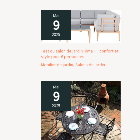
Mai
9
2025
Test du salon de jardin Rima III : confort et
style pour 6 personnes
Mobilier de jardin
,
Salons de jardin
Mai
9
2025