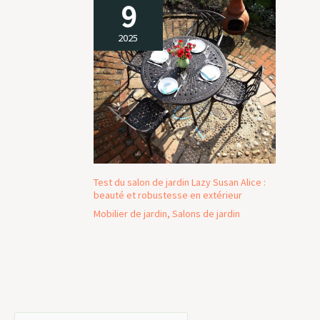
9
2025
Test du salon de jardin Lazy Susan Alice :
beauté et robustesse en extérieur
Mobilier de jardin
,
Salons de jardin