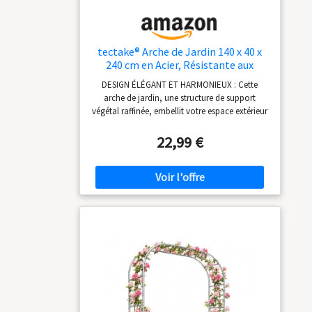
tectake® Arche de Jardin 140 x 40 x
240 cm en Acier, Résistante aux
intempéries, Montage Facile et
DESIGN ÉLÉGANT ET HARMONIEUX : Cette
Maintien Stable, Diamètre des
arche de jardin, une structure de support
Barres 1,2 cm, Arceaux à Rosiers,
végétal raffinée, embellit votre espace extérieur
Tuteur pour Plantes grimpantes
avec son design esthétique en acier laqué vert
foncé. Elle ajoute une touche décorative tout
22,99 €
en mettant parfaitement en valeur vos plantes
grimpantes, offrant un charme naturel et une
élégance durable. SOUTIEN OPTIMAL POUR
VOS PLANTES GRIMPANTES : En tant qu'arche
pour plantes robuste, cette arche garantit un
maintien excellent pour les plantes grimpantes
grâce à sa conception légère mais résistante.
Elle aide à canaliser la croissance de vos
plantes, favorisant un jardin bien ordonné et
florissant. RÉSISTANCE AUX INTEMPÉRIES :
Cette structure de jardin durable est conçue un
acier laqué qui résiste aux aléas climatiques,
comme la pluie ou le vent, ce qui en fait un