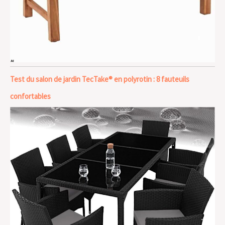
Test du salon de jardin TecTake® en polyrotin : 8 fauteuils
confortables