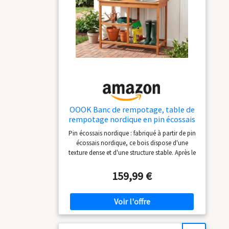
avec 1 an de service après-vente.Si vous avez
des questions lors de l'utilisation, veuillez nous
contacter à tout moment.Nous ferons de notre
mieux pour vous aider à résoudre le problème.
OOOK Banc de rempotage, table de
rempotage nordique en pin écossais
avec plateau coulissant, évier
Pin écossais nordique : fabriqué à partir de pin
amovible, poste de travail pour
écossais nordique, ce bois dispose d'une
extérieur, terrasse, pelouse, poste de
texture dense et d'une structure stable. Après le
travail de jardin en bois
trempage et le traitement de peinture, sa
résistance à l'humidité, aux insectes et aux
159,99 €
fissures est améliorée. Il conserve la sensation
chaude et le grain naturel du bois massif, ce
qui le rend respectueux de l'environnement et
durable pour une utilisation en extérieur
Dimensions du produit : le banc de rempotage