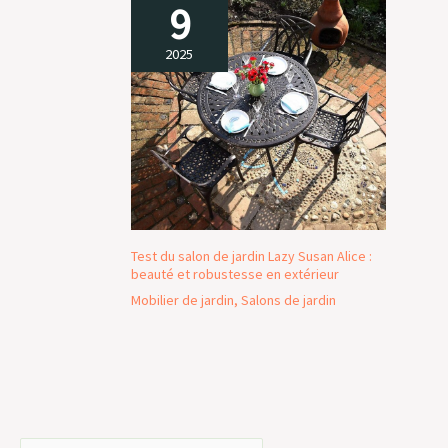
9
2025
Test du salon de jardin Lazy Susan Alice :
beauté et robustesse en extérieur
Mobilier de jardin
,
Salons de jardin