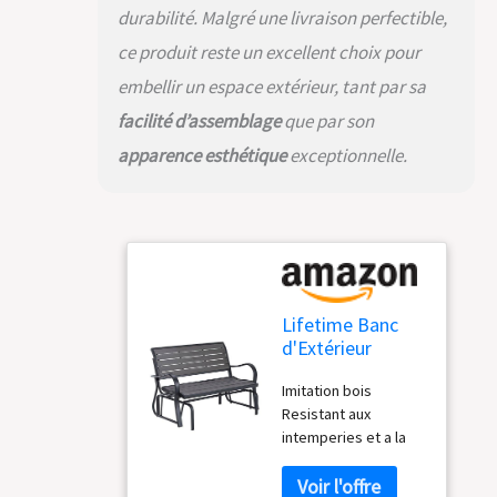
durabilité. Malgré une livraison perfectible,
ce produit reste un excellent choix pour
embellir un espace extérieur, tant par sa
facilité d’assemblage
que par son
apparence esthétique
exceptionnelle.
Lifetime Banc
d'Extérieur
Coulissant,
Imitation bois
Balancelle PEHD,
Resistant aux
Gris 60276
intemperies et a la
rouille