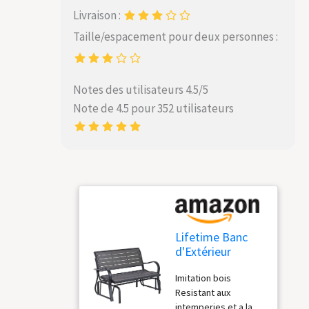
Livraison :
Taille/espacement pour deux personnes :
Notes des utilisateurs 4.5/5
Note de 4.5 pour 352 utilisateurs
Lifetime Banc
d'Extérieur
Coulissant,
Imitation bois
Balancelle PEHD,
Resistant aux
Gris 60276
intemperies et a la