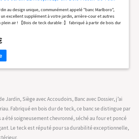
rdin au design unique, communément appelé "banc Marlboro",
 un excellent supplément à votre jardin, arrière-cour et autres
n plein air ! 【Bois de teck durable :】 fabriqué à partir de bois dur
mement durable, ce banc a été chevronné, séché au four puis
t pour lui donner un aspect très lisse. Le bois de teck est connu
€
ité exceptionnelle et sa résistance aux intempéries. 【Expérience
ortable :】 le siège comprend des accoudoirs et un dossier,
xpérience d'assise confortable. 【Design élégant :】 le design
exquis du banc apportera une touche de charme unique à votre
 extérieur. Matériau : bois dur de teck finement poncé avec
e d'eau;Dimensions : 127 x 58,5 x 92,5 cm (l x P x H);Coussin inclus :
de Jardin, Siège avec Accoudoirs, Banc avec Dossier, j’ai
au. Fabriqué en bois dur de teck, ce banc se distingue par
ois a été soigneusement chevronné, séché au four et poncé
gant. Le teck est réputé pour sa durabilité exceptionnelle,
térieur.