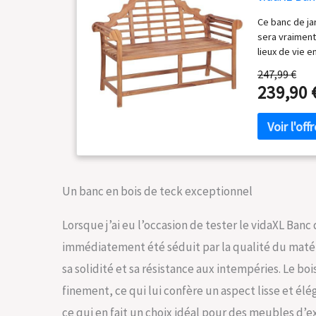
Ce banc de ja
sera vraiment
lieux de vie e
de teck extrê
247,99 €
poncé finemen
239,90 
pour sa solid
d'assise conf
offrant une e
classique et 
espace de vie
finition à bas
non
Un banc en bois de teck exceptionnel
Lorsque j’ai eu l’occasion de tester le vidaXL Banc 
immédiatement été séduit par la qualité du matéri
sa solidité et sa résistance aux intempéries. Le b
finement, ce qui lui confère un aspect lisse et élé
ce qui en fait un choix idéal pour des meubles d’ex