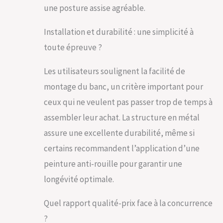
différents motifs au
une posture assise agréable.
choix, le design
spécial attire
Installation et durabilité : une simplicité à
l'attention et ajoute
une touche de
toute épreuve ?
couleur à l'espace
extérieur.
Les utilisateurs soulignent la facilité de
ENTRETIEN ET
montage du banc, un critère important pour
INSTALLATION
FACILES : Il suffit
ceux qui ne veulent pas passer trop de temps à
d'essuyer le banc
assembler leur achat. La structure en métal
avec un chiffon
humide et il est
assure une excellente durabilité, même si
livré avec des
certains recommandent l’application d’une
instructions
d'assemblage
peinture anti-rouille pour garantir une
claires pour que
longévité optimale.
vous puissiez
l'assembler
Quel rapport qualité-prix face à la concurrence
facilement.
?