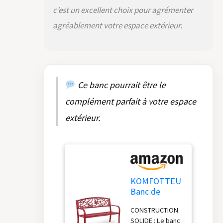
ce banquette de
c’est un excellent choix pour agrémenter
parc en métal un
agréablement votre espace extérieur.
endroit
confortable pour
se reposer.
DESIGN ELEGANT
: Le dossier du
banc est
Ce banc pourrait être le
disponible avec
complément parfait à votre espace
différents motifs
au choix, le
extérieur.
design spécial
attire l'attention
et ajoute une
touche de
couleur à
l'espace
KOMFOTTEU
extérieur.
Banc de
ENTRETIEN ET
Jardin 2
INSTALLATION
CONSTRUCTION
Places,
FACILES : Il suffit
SOLIDE : Le banc
Banquette de