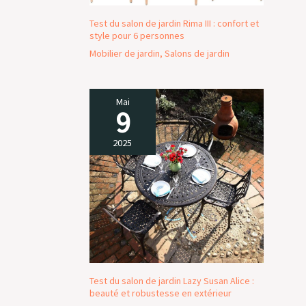
Test du salon de jardin Rima III : confort et
style pour 6 personnes
Mobilier de jardin
,
Salons de jardin
Mai
9
2025
Test du salon de jardin Lazy Susan Alice :
beauté et robustesse en extérieur