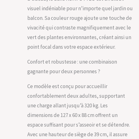
d'un revêtement en
visuel indéniable pour n’importe quel jardin ou
poudre pour une
balcon. Sa couleur rouge ajoute une touche de
meilleure durabilité
et peut résister au
vivacité qui contraste magnifiquement avec le
soleil et à la pluie
vert des plantes environnantes, créant ainsi un
pendant une
longue période.
point focal dans votre espace extérieur.
SIÈGE
CONFORTABLE : Le
Confort et robustesse : une combinaison
siège large, les
accoudoirs
gagnante pour deux personnes ?
ergonomiques et le
dossier de soutien
Ce modèle est conçu pour accueillir
font de ce
confortablement deux adultes, supportant
banquette de parc
en métal un endroit
une charge allant jusqu’à 320 kg. Les
confortable pour
dimensions de 127 x 60 x 88 cm offrent un
se reposer. DESIGN
ELEGANT : Le
espace suffisant pour s’asseoir et se détendre.
dossier du banc
Avec une hauteur de siège de 39 cm, il assure
est disponible avec