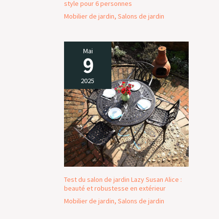
style pour 6 personnes
Mobilier de jardin
,
Salons de jardin
Mai
9
2025
Test du salon de jardin Lazy Susan Alice :
beauté et robustesse en extérieur
Mobilier de jardin
,
Salons de jardin