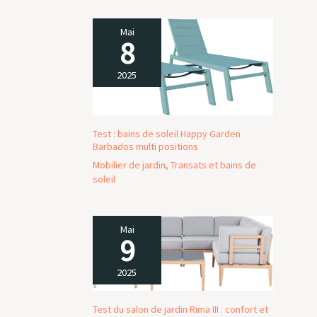
entretenir
environnement, de la terrasse à la véranda, en
passant par le jardin et le balcon.
Mai
8
2025
Test : bains de soleil Happy Garden
Barbados multi positions
Mobilier de jardin
,
Transats et bains de
soleil
Mai
9
2025
Test du salon de jardin Rima III : confort et