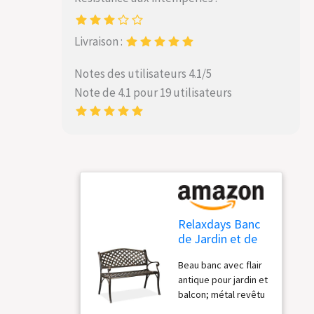
Livraison :
Notes des utilisateurs 4.1/5
Note de 4.1 pour 19 utilisateurs
Relaxdays Banc
de Jardin et de
Balcon, 2 sièges,
Beau banc avec flair
Design Antique,
antique pour jardin et
en Aluminium
balcon; métal revêtu
HlP 82x102x60
résistant aux
cm, Noir Bronze