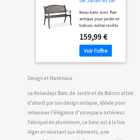
de Jardin et de
Balcon, 2 sièges,
Beau banc avec flair
Design Antique,
antique pour jardin et
en Aluminium
balcon; métal revêtu
HlP 82x102x60
résistant aux
cm, Noir Bronze
159,99 €
températures Banc
solide 2 places pour
profiter du soleil -
idéal pour lire et
prendre le thé
Accoudoirs larges et
Design et Matériaux
dossiers hauts;
balançoire comme
endroit idéal de
Le Relaxdays Banc de Jardin et de Balcon attire
détente Banc pour
d’abord par son design antique, idéale pour
balcon de grande
qualité et à longue
rehausser l’élégance d’un espace extérieur.
vie; design recourbé
Fabriqué en aluminium, ce banc est à la fois
en noir avec fini
bronzé Banc stable
léger et résistant aux éléments, une
en aluminium dans un