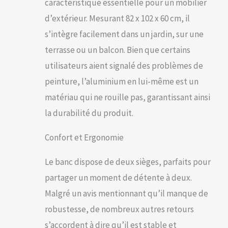
caractéristique essentielle pour un mobilier
look vintage chic;
dimensions:env. 82 x
d’extérieur. Mesurant 82 x 102 x 60 cm, il
102 x 60 cm
s’intègre facilement dans un jardin, sur une
terrasse ou un balcon. Bien que certains
utilisateurs aient signalé des problèmes de
peinture, l’aluminium en lui-même est un
matériau qui ne rouille pas, garantissant ainsi
la durabilité du produit.
Confort et Ergonomie
Le banc dispose de deux sièges, parfaits pour
partager un moment de détente à deux.
Malgré un avis mentionnant qu’il manque de
robustesse, de nombreux autres retours
s’accordent à dire qu’il est stable et