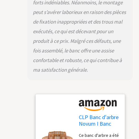
forts indéniables. Néanmoins, le montage
250 cm | Profondeur
totale : 250 cm |
peut s’avérer laborieux en raison des pièces
Hauteur totale : 92
de fixation inappropriées et des trous mal
cm | Diamètre total :
Ø 250 cm | Hauteur
exécutés, ce qui est décevant pour un
d'assise : 45 cm |
produit à ce prix. Malgré ces défauts, une
Profondeur d'assise :
44 cm | Hauteur max.
fois assemblé, le banc offre une assise
Diamètre de l'arbre :
confortable et robuste, ce qui contribue à
Ø max. 132 cm |
Veuillez consulter la
ma satisfaction générale.
description du
produit pour d'autres
indications de taille
Matériau : teck
CLP Banc d'arbre
Novum I Banc
Rond avec 8
Ce banc d'arbre a été
Places assises I