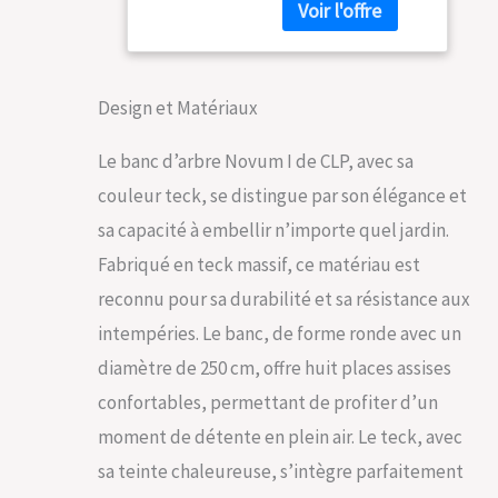
dans le jardin. Le
Taille:250 cm
banc à 360 degrés
dispose de huit
places assises au
Design et Matériaux
total. Le banc en teck
facile à entretenir
est particulièrement
Le banc d’arbre Novum I de CLP, avec sa
résistant aux
couleur teck, se distingue par son élégance et
intempéries et
résiste toute l'année
sa capacité à embellir n’importe quel jardin.
au vent et aux
Fabriqué en teck massif, ce matériau est
intempéries. Laissez-
vous convaincre par
reconnu pour sa durabilité et sa résistance aux
les avantages de ce
intempéries. Le banc, de forme ronde avec un
modèle. 200 cm :
Largeur totale : 200
diamètre de 250 cm, offre huit places assises
cm | Profondeur
confortables, permettant de profiter d’un
totale : 200 cm |
Hauteur totale : 89,5
moment de détente en plein air. Le teck, avec
cm | Diamètre total :
sa teinte chaleureuse, s’intègre parfaitement
Ø 200 cm | Hauteur