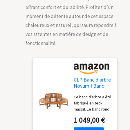
offrant confort et durabilité. Profitez d’un
moment de détente autour de cet espace
chaleureux et naturel, qui saura répondre à
vos attentes en matière de design et de
fonctionnalité.
CLP Banc d'arbre
Novum I Banc
Rond avec 8
Ce banc d'arbre a été
Places assises I
fabriqué en teck
Banc en Bois
massif. Le banc rond
Naturel avec
est naturel et vous
Dossier en Teck
1 049,00 €
offre à tout moment
Massif,
un endroit ombragé
Couleur:Teck,