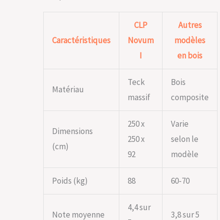
CLP
Autres
Caractéristiques
Novum
modèles
I
en bois
Teck
Bois
Matériau
massif
composite
250 x
Varie
Dimensions
250 x
selon le
(cm)
92
modèle
Poids (kg)
88
60-70
4,4 sur
Note moyenne
3,8 sur 5