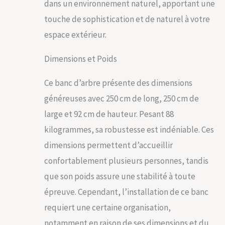
d'assise : 45,5 cm |
dans un environnement naturel, apportant une
Profondeur d'assise :
touche de sophistication et de naturel à votre
44 cm | Hauteur max.
espace extérieur.
Diamètre de l'arbre :
Ø max. 90 cm |
Veuillez consulter la
Dimensions et Poids
description du
produit pour d'autres
Ce banc d’arbre présente des dimensions
indications de taille
250 : Largeur totale :
généreuses avec 250 cm de long, 250 cm de
250 cm | Profondeur
large et 92 cm de hauteur. Pesant 88
totale : 250 cm |
kilogrammes, sa robustesse est indéniable. Ces
Hauteur totale : 92
cm | Diamètre total :
dimensions permettent d’accueillir
Ø 250 cm | Hauteur
confortablement plusieurs personnes, tandis
d'assise : 45 cm |
Profondeur d'assise :
que son poids assure une stabilité à toute
44 cm | Hauteur max.
épreuve. Cependant, l’installation de ce banc
Diamètre de l'arbre :
Ø max. 132 cm |
requiert une certaine organisation,
Veuillez consulter la
notamment en raison de ses dimensions et du
description du