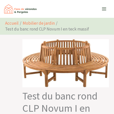
Aller
Rechercher
au
contenu
Accueil
Mobilier de jardin
Test du banc rond CLP Novum I en teck massif
Test du banc rond
CLP Novum I en