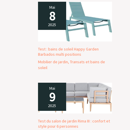
toute fête de jardin ! MATÉRIAU DURABLE :
Mai
L'eucalyptus est une matière première
8
économe en ressources et est convaincante
avant tout par sa grande dureté et son extrême
2025
résistance aux parasites et aux champignons.
Ainsi, avec un minimum d'entretien, vous
pourrez profiter très longtemps de ce beau
banc circulaire.
Test : bains de soleil Happy Garden
Barbados multi positions
Mobilier de jardin
,
Transats et bains de
soleil
Mai
9
2025
Test du salon de jardin Rima III : confort et
style pour 6 personnes