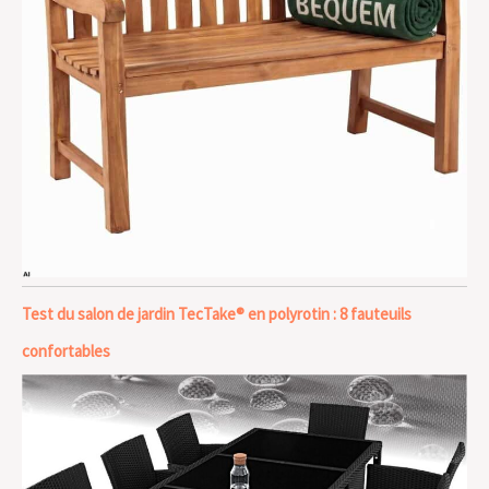
Test du salon de jardin TecTake® en polyrotin : 8 fauteuils
confortables