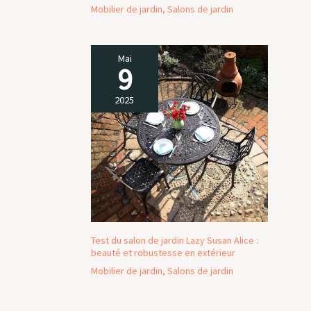
Mobilier de jardin
,
Salons de jardin
Mai
9
2025
Test du salon de jardin Lazy Susan Alice :
beauté et robustesse en extérieur
Mobilier de jardin
,
Salons de jardin