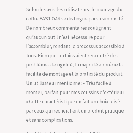
piscine, etc.
Imperméables et
Selon les avis des utilisateurs, le montage du
résistantes à la
coffre EAST OAK se distingue par sa simplicité.
décoloration : ces
boîtes de rangement
De nombreux commentaires soulignent
sont fabriquées en
qu’aucun outil n’est nécessaire pour
résine améliorée
(SGS 1000plus), qui
l’assembler, rendant le processus accessible à
protège l'extérieur
tous. Bien que certains aient rencontré des
de la décoloration et
garde l'intérieur au
problèmes de rigidité, la majorité apprécie la
sec quelles que
facilité de montage et la praticité du produit.
soient les conditions
météorologiques
Un utilisateur mentionne : « Très facile à
Siège/table
monter, parfait pour mes coussins d’extérieur.
supplémentaire : À
l'exception du
» Cette caractéristique en fait un choix prisé
rangement, la petite
par ceux qui recherchent un produit pratique
boîte peut
également être
et sans complications.
utilisée comme banc
de jardin ou table de