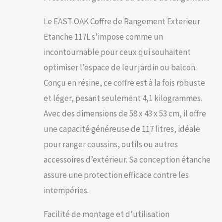
votre intérieur et
Intempéries,
votre extérieur. Elle
Protection UV,
Le EAST OAK Coffre de Rangement Exterieur
peut être utilisée
58×43×53CM
Etanche 117L s’impose comme un
pour ranger des
coussins, des jouets,
incontournable pour ceux qui souhaitent
des appareils de
optimiser l’espace de leur jardin ou balcon.
piscine, etc
Compacte mais
Conçu en résine, ce coffre est à la fois robuste
polyvalente : la boîte
et léger, pesant seulement 4,1 kilogrammes.
de rangement EAST
OAK avec couvercle
Avec des dimensions de 58 x 43 x 53 cm, il offre
mesure 58 x 43 x 53
une capacité généreuse de 117 litres, idéale
cm. Ce petit espace
de rangement de 117
pour ranger coussins, outils ou autres
L est un excellent
accessoires d’extérieur. Sa conception étanche
compagnon pour
votre espace
assure une protection efficace contre les
intérieur/extérieur. Il
intempéries.
peut contenir des
oreillers, des jouets,
des appareils de
Facilité de montage et d’utilisation