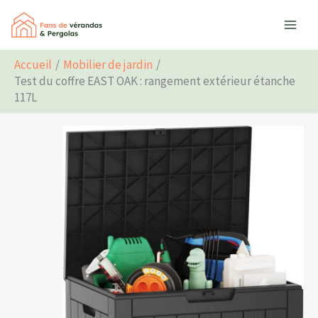
Aller
Rechercher
au
contenu
Accueil
Mobilier de jardin
Test du coffre EAST OAK : rangement extérieur étanche
117L