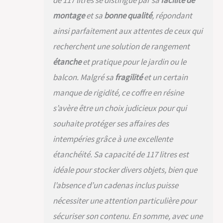
peut contenir des
montage
et sa
bonne qualité
, répondant
oreillers, des jouets,
des appareils de
ainsi parfaitement aux attentes de ceux qui
piscine, etc.
recherchent une solution de rangement
Imperméables et
résistantes à la
étanche
et pratique pour le jardin ou le
décoloration : ces
balcon. Malgré sa
fragilité
et un certain
boîtes de rangement
sont fabriquées en
manque de rigidité, ce coffre en résine
résine améliorée
s’avère être un choix judicieux pour qui
(SGS 1000plus), qui
protège l'extérieur
souhaite protéger ses affaires des
de la décoloration et
intempéries grâce à une excellente
garde l'intérieur au
sec quelles que
étanchéité. Sa capacité de 117 litres est
soient les conditions
idéale pour stocker divers objets, bien que
météorologiques
Siège/table
l’absence d’un cadenas inclus puisse
supplémentaire : À
nécessiter une attention particulière pour
l'exception du
sécuriser son contenu. En somme, avec une
rangement, la petite