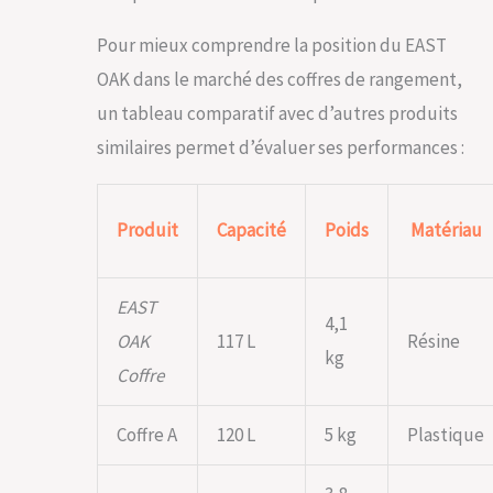
serrures doivent
être achetées
Pour mieux comprendre la position du EAST
séparément).
OAK dans le marché des coffres de rangement,
un tableau comparatif avec d’autres produits
similaires permet d’évaluer ses performances :
Produit
Capacité
Poids
Matériau
EAST
4,1
OAK
117 L
Résine
kg
Coffre
Coffre A
120 L
5 kg
Plastique