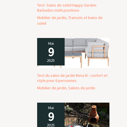
de rangement terrasse s'intègre
Test : bains de soleil Happy Garden
harmonieusement à tous les environnements,
Barbados multi positions
du balcon à la grande terrasse.
Mobilier de jardin
,
Transats et bains de
soleil
Mai
9
2025
Test du salon de jardin Rima III : confort et
style pour 6 personnes
Mobilier de jardin
,
Salons de jardin
Mai
9
2025