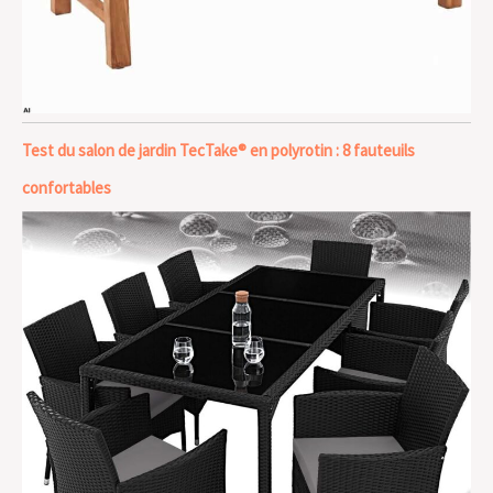
Test du salon de jardin TecTake® en polyrotin : 8 fauteuils
confortables