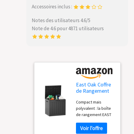
Accessoires inclus :
Notes des utilisateurs 4.6/5
Note de 4.6 pour 4871 utilisateurs
East Oak Coffre
de Rangement
Exterieur
Compact mais
Etanche 117L,
polyvalent : la boîte
Coffres de
de rangement EAST
Jardin, Malle
OAK avec couvercle
Rangement in-
mesure 58L × 43l ×
et extérieur,
53H cm. Ce petit