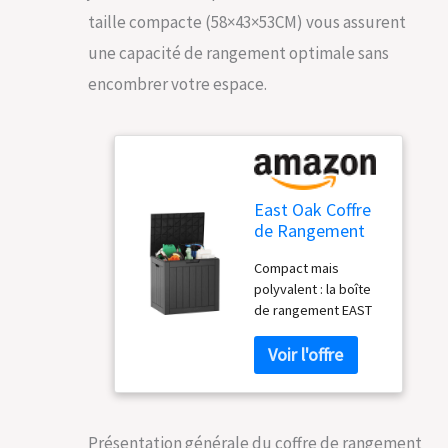
taille compacte (58×43×53CM) vous assurent
une capacité de rangement optimale sans
encombrer votre espace.
East Oak Coffre
de Rangement
Exterieur
Compact mais
Etanche 117L,
polyvalent : la boîte
Coffres de
de rangement EAST
Jardin, Malle
OAK avec couvercle
Rangement in-
mesure 58L × 43l ×
et extérieur,
53H cm. Ce petit
Boite de
rangement de 117 l
Rangement pour
est un excellent
Balcon, Piscine,
compagnon pour
Résistant Aux
Présentation générale du coffre de rangement