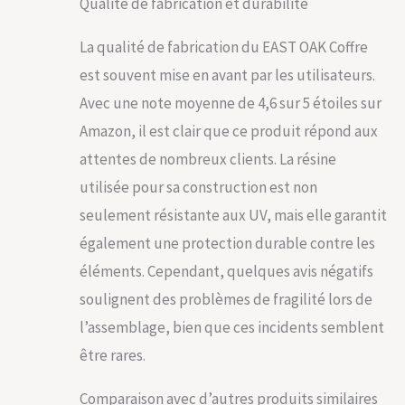
Qualité de fabrication et durabilité
jardin, avec une
capacité de charge
La qualité de fabrication du EAST OAK Coffre
de 80 kg. Il peut
s'agir d'un coffre de
est souvent mise en avant par les utilisateurs.
rangement ou de
Avec une note moyenne de 4,6 sur 5 étoiles sur
votre mobilier de
jardin. Portable et
Amazon, il est clair que ce produit répond aux
sûre La boîte de
attentes de nombreux clients. La résine
rangement est
utilisée pour sa construction est non
équipée de deux
poignées de chaque
seulement résistante aux UV, mais elle garantit
côté, vous pouvez
également une protection durable contre les
donc la transporter
facilement seule ou
éléments. Cependant, quelques avis négatifs
avec un ami. Lorsque
soulignent des problèmes de fragilité lors de
vous êtes en
déplacement, vous
l’assemblage, bien que ces incidents semblent
pouvez même
être rares.
verrouiller la boîte
pour garantir votre
sécurité (les
Comparaison avec d’autres produits similaires