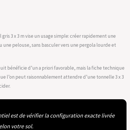
 gris 3 x 3 m vise un usage simple: créer rapidement une
ou une pelouse, sans basculer vers une pergola lourde et
it bénéficie d’un a priori favorable, mais la fiche technique
 que l’on peut raisonnablement attendre d’une tonnelle 3 x 3
cider.
iel est de vérifier la configuration exacte livrée
elon votre sol.