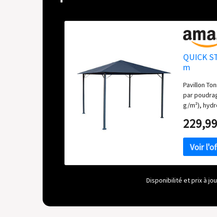
QUICK STA
m
Pavillon Ton
par poudrag
g/m²), hydr
pluie et d'o
229,99
hauteur de 
du châssis :
en métal : 5
mm. Hauteu
Disponibilité et prix à j