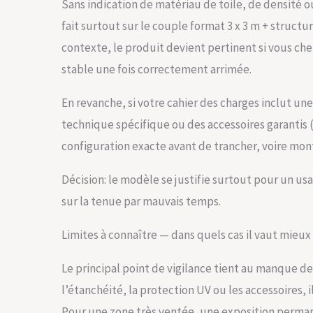
Sans indication de matériau de toile, de densité ou
fait surtout sur le couple format 3 x 3 m + structu
contexte, le produit devient pertinent si vous c
stable une fois correctement arrimée.
En revanche, si votre cahier des charges inclut u
technique spécifique ou des accessoires garantis (m
configuration exacte avant de trancher, voire mon
Décision: le modèle se justifie surtout pour un us
sur la tenue par mauvais temps.
Limites à connaître — dans quels cas il vaut mieux
Le principal point de vigilance tient au manque de 
l’étanchéité, la protection UV ou les accessoires, i
Pour une zone très ventée, une exposition perman