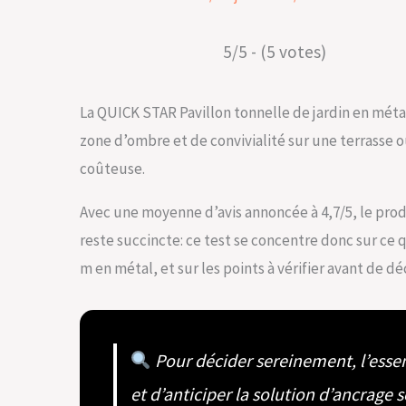
5/5 - (5 votes)
La QUICK STAR Pavillon tonnelle de jardin en métal
zone d’ombre et de convivialité sur une terrasse 
coûteuse.
Avec une moyenne d’avis annoncée à 4,7/5, le produ
reste succincte: ce test se concentre donc sur ce
m en métal, et sur les points à vérifier avant de dé
Pour décider sereinement, l’essent
et d’anticiper la solution d’ancrage s