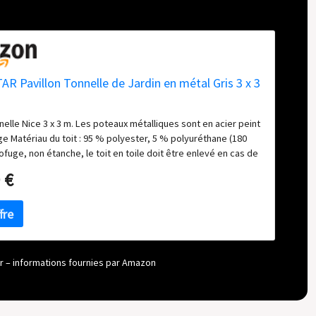
R Pavillon Tonnelle de Jardin en métal Gris 3 x 3
nelle Nice 3 x 3 m. Les poteaux métalliques sont en acier peint
e Matériau du toit : 95 % polyester, 5 % polyuréthane (180
ofuge, non étanche, le toit en toile doit être enlevé en cas de
rages continus. Dimensions du toit (l x p) : env. 300/300,
 €
bulle env. 263 cm. Mesurer jambe à jambe: 250x250cm Couleur
 anthracite RAL 7043. Couleur du toit : Gris RAL 7012 Poteaux
0 x 50 mm. Structure de toit 42 x 14 mm, entretoises 17 x 17
r de passage env. 190 cm.
our – informations fournies par Amazon