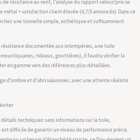
 de résistance au vent, l’analyse du rapport valeur/prix se
re métal + satisfaction client élevée (4,7/5 annoncés). Dans ce
herchez une tonnelle simple, esthétique et suffisamment
ne résistance documentée aux intempéries, une toile
oustiquaires, rideaux, gouttières), il faudra vérifier la
ter en gamme vers des références plus détaillées.
age d’ombre et d’abri saisonnier, avec une attente réaliste
 éviter
détails techniques: sans informations sur la toile,
l est difficile de garantir un niveau de performance précis.
ente ou un besoin d’étanchéité stricte, ce flou devient un