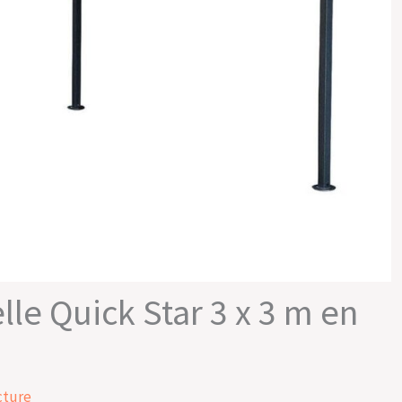
lle Quick Star 3 x 3 m en
cture