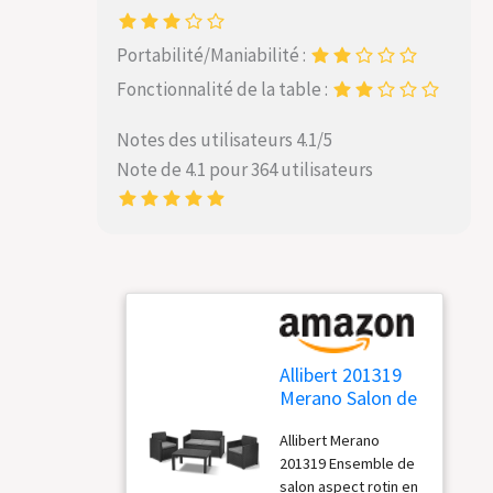
Portabilité/Maniabilité :
Fonctionnalité de la table :
Notes des utilisateurs 4.1/5
Note de 4.1 pour 364 utilisateurs
Allibert 201319
Merano Salon de
Jardin détente
Allibert Merano
avec 2 fauteuils
201319 Ensemble de
+ 1 canapé + 1
salon aspect rotin en
Table Basse en