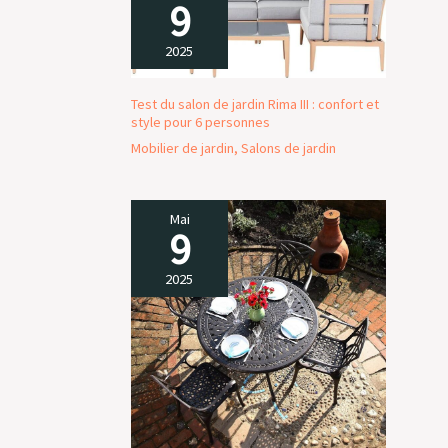
9
2025
Test du salon de jardin Rima III : confort et
style pour 6 personnes
Mobilier de jardin
,
Salons de jardin
Mai
9
2025