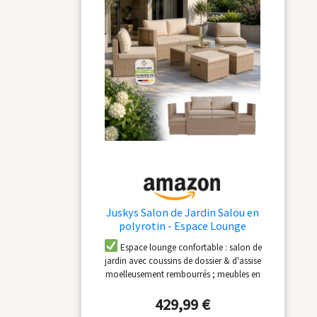
Juskys Salon de Jardin Salou en
polyrotin - Espace Lounge
d'extérieur résistant aux intempéries
Espace lounge confortable : salon de
pour 6 Personnes - Coin Salon avec
jardin avec coussins de dossier & d'assise
Table & Coussins - pour Jardin,
moelleusement rembourrés ; meubles en
Balcon, terrasse - Crème/Sable
polyrotin élastique ; pour un grand confort
429,99 €
pendant de nombreuses heures
Meubles
résistants aux intempéries : salon en toile de