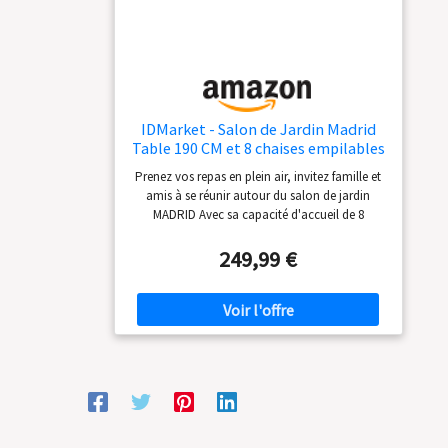
robuste
IDMarket - Salon de Jardin Madrid
Table 190 CM et 8 chaises empilables
Gris Anthracite
Prenez vos repas en plein air, invitez famille et
amis à se réunir autour du salon de jardin
MADRID Avec sa capacité d'accueil de 8
personnes, profitez de moments chaleureux
pour échanger ! Facilité d'installation et de
249,99 €
rangement grâce à ses 8 chaises empilables -
facile à entretenir Composé d'un plateau de
table en verre trempé, le salon MADRID apporte
modernité et design ! Dimensions table : L. 190
x l. 80 x H. 73 cm - Dimensions chaise : L. 51.5 x
l. 68 x H. 84 cm