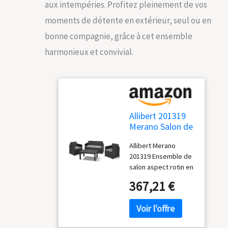
aux intempéries. Profitez pleinement de vos
moments de détente en extérieur, seul ou en
bonne compagnie, grâce à cet ensemble
harmonieux et convivial.
Allibert 201319
Merano Salon de
Jardin détente
Allibert Merano
avec 2 fauteuils
201319 Ensemble de
+ 1 canapé + 1
salon aspect rotin en
Table Basse en
plastique Marque:
Plastique Aspect
367,21 €
Allibert
rotin Graphite