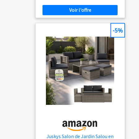
polyrotin & acier à revêtement poudre ;
robuste & résistant aux intempéries ; housses
amovibles & lavables ; idéal pour une
utilisation en extérieur
Matériaux haute
-5%
longévité : mobilier de jardin à châssis en acier
robuste (revêtement poudre) ; résistant aux
rayures et à l'usure ; pour une capacité de
charge élevée, jusqu'à 160 kg par place assise
Design élégant : salon de jardin au design
rectiligne & au tressage en polyrotin tendance ;
aspect moderne & élégant ; très estéhtique
dans tout espace extérieur
Entretien facile :
coin lounge en matériau facile d'entretien ; le
polyrotin se nettoie d'un simple coup de
chiffon humide ; plateau en verre facile à
nettoyer ; housses lavables en tissu polyester
robuste
Juskys Salon de Jardin Salou en