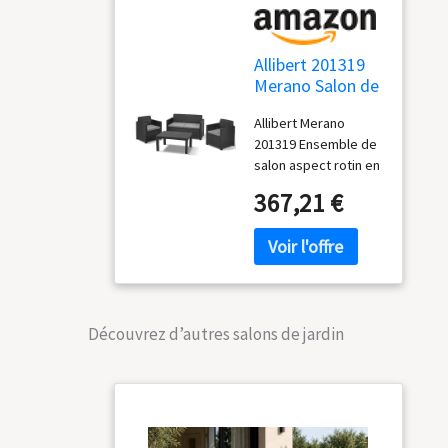
Allibert 201319
Merano Salon de
Jardin détente
Allibert Merano
avec 2 fauteuils
201319 Ensemble de
+ 1 canapé + 1
salon aspect rotin en
Table Basse en
plastique Marque:
Plastique Aspect
367,21 €
Allibert
rotin Graphite
Découvrez d’autres salons de jardin