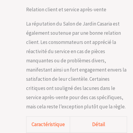
d'épaisseur et un
Relation client et service après-vente
dossier de 12 cm, ils
apportent un confort
La réputation du Salon de Jardin Casaria est
d'assise sans pareil
et vous offrent un
également soutenue par une bonne relation
agréable moment de
client. Les consommateurs ont apprécié la
détente.
réactivité du service en cas de pièces
manquantes ou de problèmes divers,
manifestant ainsi un fort engagement envers la
satisfaction de leur clientèle. Certaines
critiques ont souligné des lacunes dans le
service après-vente pour des cas spécifiques,
mais cela reste l’exception plutôt que la règle.
Caractéristique
Détail