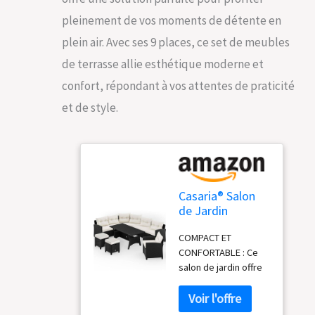
pleinement de vos moments de détente en
plein air. Avec ses 9 places, ce set de meubles
de terrasse allie esthétique moderne et
confort, répondant à vos attentes de praticité
et de style.
Casaria® Salon
de Jardin
Lounge en résine
COMPACT ET
tressée
CONFORTABLE : Ce
salon de jardin offre
un espace généreux
et peut accueillir
jusqu'à 8 personnes.