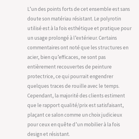
de trace. Les
housses des
L’un des points forts de cet ensemble est sans
coussins sont
doute son matériau résistant. Le polyrotin
pourvues de
fermetures éclair
utilisé est à la fois esthétique et pratique pour
afin que vous
un usage prolongé à l’extérieur. Certains
puissiez les retirer et
les laver lorsqu'elles
commentaires ont noté que les structures en
sont sales. Le
acier, bien qu’efficaces, ne sont pas
polyratin et WPC
peuvent être
entièrement recouvertes de peinture
facilement nettoyés
protectrice, ce qui pourrait engendrer
avec un chiffon
quelques traces de rouille avec le temps.
humide. CONFORT
D'ASSISE OPTIMAL :
Cependant, la majorité des clients estiment
Les modules de cet
que le rapport qualité/prix est satisfaisant,
ensemble de jardin
sont équipés
plaçant ce salon comme un choix judicieux
d'accoudoirs et de
pour ceux en quête d’un mobilier à la fois
coussins
confortables. Avec
design et résistant.
une assise de 7 cm