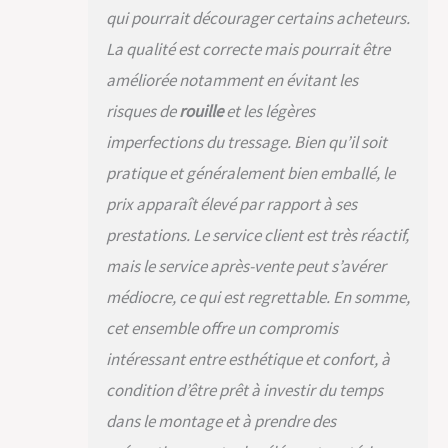
l'extérieur, comme à
qui pourrait décourager certains acheteurs.
l'intérieur, selon
votre besoin. FACILE
La qualité est correcte mais pourrait être
À ENTRETENIR : Les
améliorée notamment en évitant les
coussins sont
hydrofuges, ils
risques de
rouille
et les légères
empêchent
imperfections du tressage. Bien qu’il soit
l'infiltration
immédiate de
pratique et généralement bien emballé, le
liquides et vous
prix apparaît élevé par rapport à ses
permettent de les
prestations. Le service client est très réactif,
essuyer sans laisser
de trace. Les
mais le service après-vente peut s’avérer
housses des
médiocre, ce qui est regrettable. En somme,
coussins sont
pourvues de
cet ensemble offre un compromis
fermetures éclair
intéressant entre esthétique et confort, à
afin que vous
puissiez les retirer et
condition d’être prêt à investir du temps
les laver lorsqu'elles
dans le montage et à prendre des
sont sales. Le
polyratin et WPC