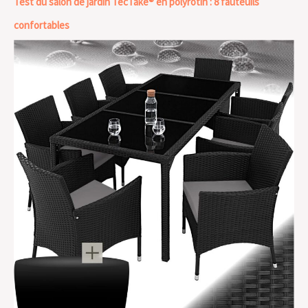
Test du salon de jardin TecTake® en polyrotin : 8 fauteuils
confortables