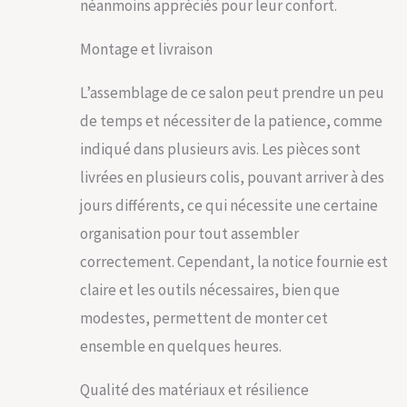
néanmoins appréciés pour leur confort.
POLYVALENT : Le
salon de jardin avec
canapé d'angle
Montage et livraison
s'utilise aussi bien
sur votre terrasse,
L’assemblage de ce salon peut prendre un peu
que sur votre balcon,
de temps et nécessiter de la patience, comme
dans votre jardin ou
votre véranda. Il peut
indiqué dans plusieurs avis. Les pièces sont
être utilisé à
livrées en plusieurs colis, pouvant arriver à des
l'extérieur, comme à
l'intérieur, selon
jours différents, ce qui nécessite une certaine
votre besoin. FACILE
organisation pour tout assembler
À ENTRETENIR : Les
coussins sont
correctement. Cependant, la notice fournie est
hydrofuges, ils
claire et les outils nécessaires, bien que
empêchent
l'infiltration
modestes, permettent de monter cet
immédiate de
ensemble en quelques heures.
liquides et vous
permettent de les
Qualité des matériaux et résilience
essuyer sans laisser