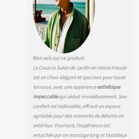
composé de
polyrotin, un cadre
en acier
thermolaqué, d'un
plateau de bois WPC
et de coussins en
polyester. Résistant
aux intempéries, aux
UV et à la saleté, il
Mon avis sur ce produit
convient
Le Casaria Salon de Jardin en résine tressée
parfaitement pour
votre extérieur.
est un choix élégant et spacieux pour toute
POLYVALENT : Le
terrasse, avec une apparence
esthétique
salon de jardin avec
canapé d'angle
impeccable
qui séduit immédiatement. Son
s'utilise aussi bien
confort est indéniable, offrant un espace
sur votre terrasse,
que sur votre balcon,
agréable pour des moments de détente en
dans votre jardin ou
extérieur. Pourtant, l’expérience est
votre véranda. Il peut
être utilisé à
entachée par un montage long et fastidieux