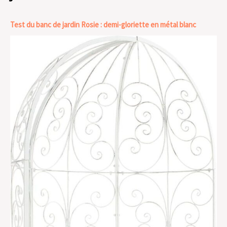
Test du banc de jardin Rosie : demi-gloriette en métal blanc