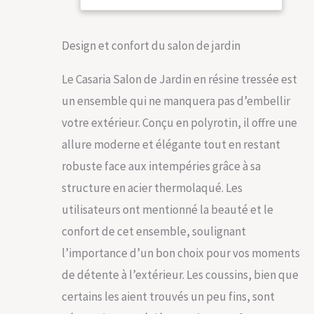
Invitez vos amis à
partager un repas ou
un moment détendu
Design et confort du salon de jardin
autour de votre
nouvel ensemble de
Le Casaria Salon de Jardin en résine tressée est
jardin ! MEUBLE DE
un ensemble qui ne manquera pas d’embellir
JARDIN HAUTE
QUALITÉ : Le salon de
votre extérieur. Conçu en polyrotin, il offre une
jardin lounge est
allure moderne et élégante tout en restant
composé de
polyrotin, un cadre
robuste face aux intempéries grâce à sa
en acier
structure en acier thermolaqué. Les
thermolaqué, d'un
plateau de bois WPC
utilisateurs ont mentionné la beauté et le
et de coussins en
confort de cet ensemble, soulignant
polyester. Résistant
aux intempéries, aux
l’importance d’un bon choix pour vos moments
UV et à la saleté, il
de détente à l’extérieur. Les coussins, bien que
convient
parfaitement pour
certains les aient trouvés un peu fins, sont
votre extérieur.