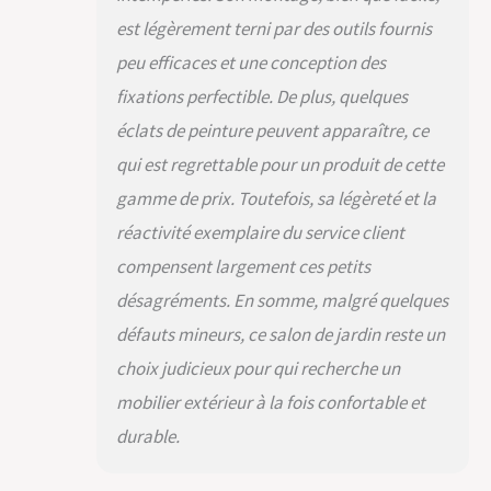
métaux, ils ne
rouillent pas.
est légèrement terni par des outils fournis
MONTAGE FACILE: nos
peu efficaces et une conception des
clients nous disent
continuellement que
fixations perfectible. De plus, quelques
nos instructions de
éclats de peinture peuvent apparaître, ce
montage sont claires
et précises et que la
qui est regrettable pour un produit de cette
construction est
gamme de prix. Toutefois, sa légèreté et la
simple. GARANTIE DE
réactivité exemplaire du service client
3 ANS : Nous
garantissons la
compensent largement ces petits
qualité et la
désagréments. En somme, malgré quelques
durabilité de nos
meubles de jardin
défauts mineurs, ce salon de jardin reste un
pendant trois ans, ce
choix judicieux pour qui recherche un
qui vous permet
d'avoir l'esprit
mobilier extérieur à la fois confortable et
tranquille et
durable.
l'assurance d'un
investissement
durable.