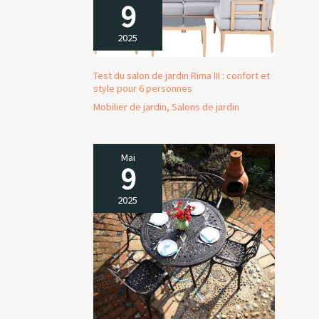
9
2025
Test du salon de jardin Rima III : confort et
style pour 6 personnes
Mobilier de jardin
,
Salons de jardin
Mai
9
2025