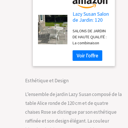
Lazy Susan Salon
de Jardin: 120
cm Table Alice
SALONS DE JARDIN
Ronde en Blanc
DE HAUTE QUALITÉ :
avec 4 Chaises
La combinaison
Rose en
parfaite de la
Aluminium
fonction et du
résistant aux
confort. Nos
intempéries |
meubles sont des
Facile à
produits artisanaux
Assembler
de haute qualité. Ils
Esthétique et Design
sont
traditionnellement
L’ensemble de jardin Lazy Susan composé de la
coulés à la main avec
table Alice ronde de 120 cm et de quatre
du sable dans un
aluminium solide et
chaises Rose se distingue par son esthétique
durable. FINITION
raffinée et son design élégant. La couleur
RÉSISTANTE: nos
meubles de jardin en