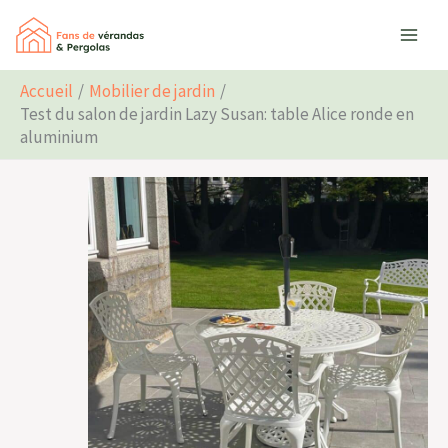
Aller
Rechercher
au
contenu
Accueil
Mobilier de jardin
Test du salon de jardin Lazy Susan: table Alice ronde en
aluminium