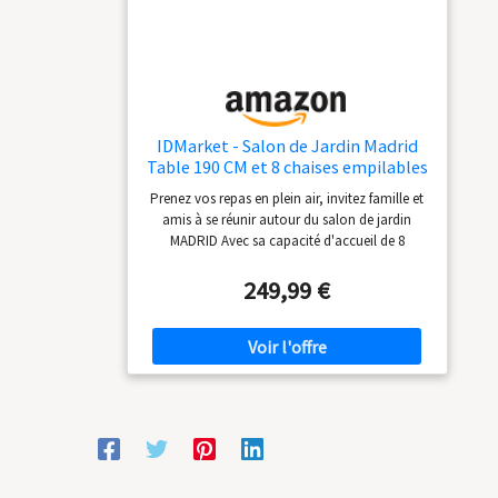
nettoyer ; housses lavables en tissu polyester
robuste
IDMarket - Salon de Jardin Madrid
Table 190 CM et 8 chaises empilables
Gris Anthracite
Prenez vos repas en plein air, invitez famille et
amis à se réunir autour du salon de jardin
MADRID Avec sa capacité d'accueil de 8
personnes, profitez de moments chaleureux
pour échanger ! Facilité d'installation et de
249,99 €
rangement grâce à ses 8 chaises empilables -
facile à entretenir Composé d'un plateau de
table en verre trempé, le salon MADRID apporte
modernité et design ! Dimensions table : L. 190
x l. 80 x H. 73 cm - Dimensions chaise : L. 51.5 x
l. 68 x H. 84 cm