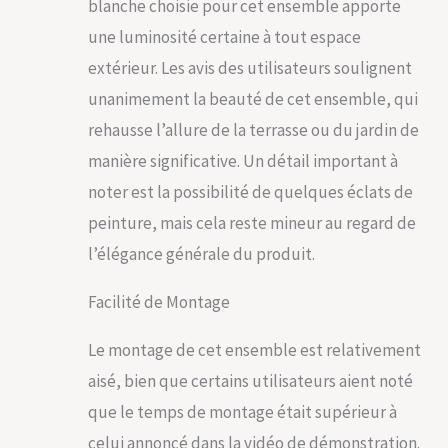
blanche choisie pour cet ensemble apporte
métal sont fabriqués
une luminosité certaine à tout espace
à partir d'fonte
d'aluminium au sable
extérieur. Les avis des utilisateurs soulignent
de qualité supérieure
unanimement la beauté de cet ensemble, qui
avec une finition à
revêtement en
rehausse l’allure de la terrasse ou du jardin de
poudre très durable
manière significative. Un détail important à
et facile à nettoyer.
CONSTRUCTION
noter est la possibilité de quelques éclats de
DURABLE:
peinture, mais cela reste mineur au regard de
contrairement à la
plupart des meubles
l’élégance générale du produit.
de jardin en bois et
en teck, les meubles
Facilité de Montage
de jardin en fonte
d'aluminium ne se
Le montage de cet ensemble est relativement
déforment pas ou ne
pourrissent pas, et
aisé, bien que certains utilisateurs aient noté
contrairement à
que le temps de montage était supérieur à
beaucoup d'autres
métaux, ils ne
celui annoncé dans la vidéo de démonstration.