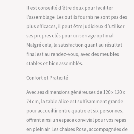
rouillent pas.
Il est conseillé d’être deux pour faciliter
MONTAGE FACILE: nos
clients nous disent
l’assemblage. Les outils fournis ne sont pas des
continuellement que
plus efficaces, il peut être judicieux d’utiliser
nos instructions de
montage sont claires
ses propres clés pour un serrage optimal.
et précises et que la
Malgré cela, la satisfaction quant au résultat
construction est
simple. GARANTIE DE
final est au rendez-vous, avec des meubles
3 ANS : Nous
stables et bien assemblés.
garantissons la
qualité et la
Confort et Praticité
durabilité de nos
meubles de jardin
pendant trois ans, ce
Avec ses dimensions généreuses de 120 x 120 x
qui vous permet
74 cm, la table Alice est suffisamment grande
d'avoir l'esprit
tranquille et
pour accueillir entre quatre et six personnes,
l'assurance d'un
offrant ainsi un espace convivial pour vos repas
investissement
durable.
en plein air. Les chaises Rose, accompagnées de