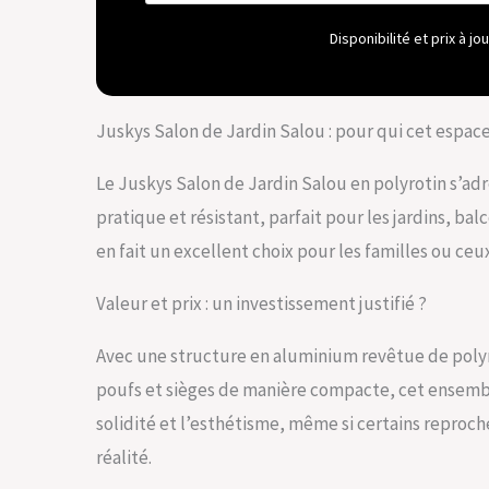
élégant : sa
tendance ; 
Disponibilité et prix à j
extérieur
le polyroti
verre facil
Juskys Salon de Jardin Salou : pour qui cet espace 
Le Juskys Salon de Jardin Salou en polyrotin s’adr
pratique et résistant, parfait pour les jardins, bal
en fait un excellent choix pour les familles ou ceu
Valeur et prix : un investissement justifié ?
Avec une structure en aluminium revêtue de poly
poufs et sièges de manière compacte, cet ensemble
solidité et l’esthétisme, même si certains reproch
réalité.