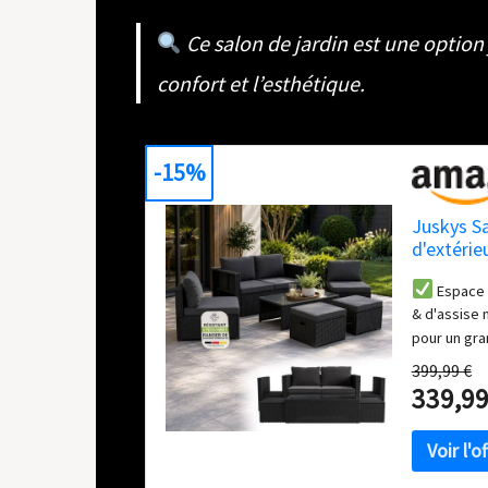
Ce salon de jardin est une option 
confort et l’esthétique.
-15%
Juskys Sa
d'extérie
Coin Salo
Espace l
terrasse 
& d'assise 
pour un gr
résistants a
399,99 €
revêtement 
339,99
amovibles & 
Matériaux ha
(revêtement
capacité de