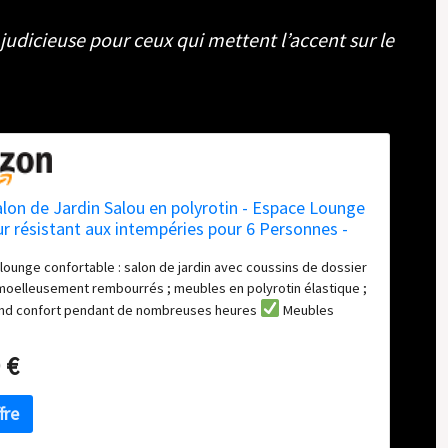
judicieuse pour ceux qui mettent l’accent sur le
lon de Jardin Salou en polyrotin - Espace Lounge
ur résistant aux intempéries pour 6 Personnes -
n avec Table & Coussins - pour Jardin, Balcon,
ounge confortable : salon de jardin avec coussins de dossier
- Noir
moelleusement rembourrés ; meubles en polyrotin élastique ;
and confort pendant de nombreuses heures
Meubles
ux intempéries : salon en toile de polyrotin & acier à
poudre ; robuste & résistant aux intempéries ; housses
 €
lavables ; idéal pour une utilisation en extérieur
ute longévité : mobilier de jardin à châssis en acier robuste
 poudre) ; résistant aux rayures et à l'usure ; pour une
 charge élevée, jusqu'à 160 kg par place assise
Design