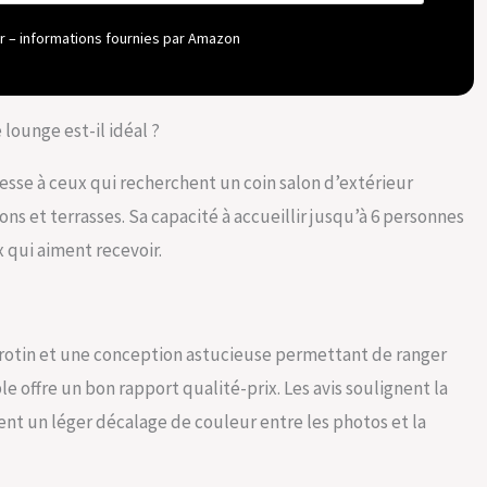
lon de jardin au design rectiligne & au tressage en polyrotin
aspect moderne & élégant ; très estéhtique dans tout espace
our – informations fournies par Amazon
Entretien facile : coin lounge en matériau facile d'entretien ;
n se nettoie d'un simple coup de chiffon humide ; plateau en
e à nettoyer ; housses lavables en tissu polyester robuste
lounge est-il idéal ?
esse à ceux qui recherchent un coin salon d’extérieur
cons et terrasses. Sa capacité à accueillir jusqu’à 6 personnes
x qui aiment recevoir.
rotin et une conception astucieuse permettant de ranger
 offre un bon rapport qualité-prix. Les avis soulignent la
ent un léger décalage de couleur entre les photos et la