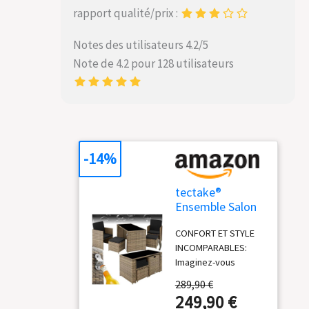
rapport qualité/prix :
Notes des utilisateurs 4.2/5
Note de 4.2 pour 128 utilisateurs
-14%
tectake®
Ensemble Salon
de Jardin
CONFORT ET STYLE
Exterieur 4
INCOMPARABLES:
Places en Poly
Imaginez-vous
Rotin 2 Fauteuil
relaxant dans votre
Salon, 2
289,90 €
jardin avec notre
Tabouret Pouf
249,90 €
salon de jardin
et 1 Table de