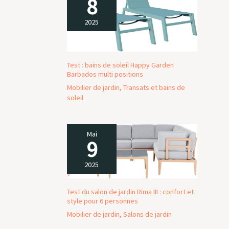
8
détendre et moins
de temps à
2025
assembler. En
quelques étapes
faciles, créez votre
coin de paradis avec
Test : bains de soleil Happy Garden
notre mobilier de
Barbados multi positions
jardin. Invitez vos
Mobilier de jardin
,
Transats et bains de
amis et famille à
soleil
partager des
moments
inoubliables autour
Mai
de votre nouveau
9
salon de jardin
modulable.
2025
Test du salon de jardin Rima III : confort et
style pour 6 personnes
Mobilier de jardin
,
Salons de jardin