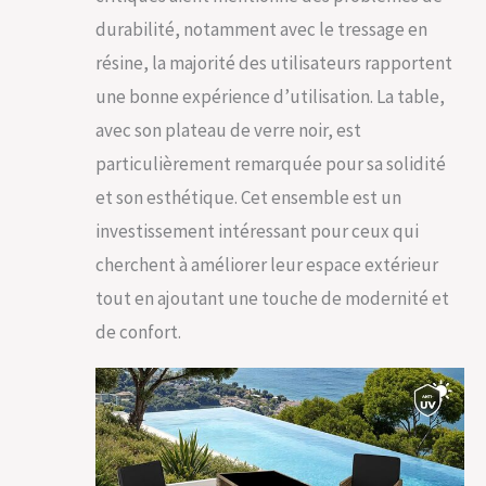
nouvel espace
durabilité, notamment avec le tressage en
extérieur ? Notre
résine, la majorité des utilisateurs rapportent
salon exterieur est
conçu pour un
une bonne expérience d’utilisation. La table,
montage simple et
avec son plateau de verre noir, est
rapide, vous
permettant de
particulièrement remarquée pour sa solidité
passer plus de
et son esthétique. Cet ensemble est un
temps à vous
détendre et moins
investissement intéressant pour ceux qui
de temps à
cherchent à améliorer leur espace extérieur
assembler. En
quelques étapes
tout en ajoutant une touche de modernité et
faciles, créez votre
de confort.
coin de paradis avec
notre mobilier de
jardin. Invitez vos
amis et famille à
partager des
moments
inoubliables autour