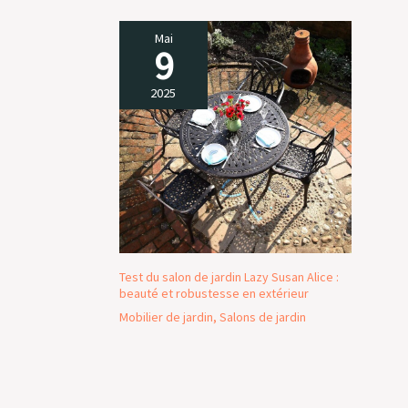
Mai
9
2025
Test du salon de jardin Lazy Susan Alice :
beauté et robustesse en extérieur
Mobilier de jardin
,
Salons de jardin