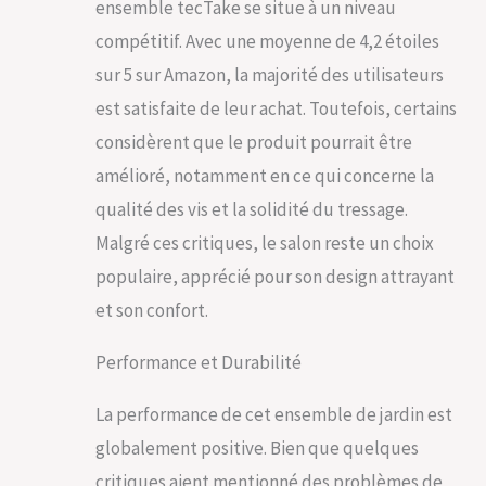
C'est pourquoi notre
ensemble tecTake se situe à un niveau
salon jardin exterieur
compétitif. Avec une moyenne de 4,2 étoiles
est conçu pour un
nettoyage sans
sur 5 sur Amazon, la majorité des utilisateurs
effort. Les housses
est satisfaite de leur achat. Toutefois, certains
lavables permettent
considèrent que le produit pourrait être
un entretien facile,
garantissant que
amélioré, notamment en ce qui concerne la
votre salon reste
qualité des vis et la solidité du tressage.
impeccable. Et quand
il s'agit de le ranger,
Malgré ces critiques, le salon reste un choix
notre salon de jardin
populaire, apprécié pour son design attrayant
encastrable se
compacte pour un
et son confort.
stockage peu
encombrant, libérant
Performance et Durabilité
de l'espace dans
votre jardin ou
La performance de cet ensemble de jardin est
balcon. MONTAGE
SIMPLE, PLAISIR
globalement positive. Bien que quelques
IMMÉDIAT: Prêt à
critiques aient mentionné des problèmes de
profiter de votre