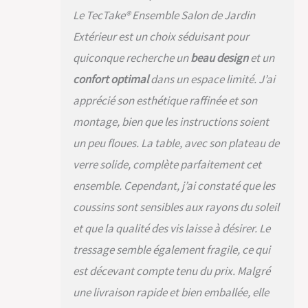
DURABILITÉ: Vous
Le TecTake® Ensemble Salon de Jardin
cherchez une
solution durable pour
Extérieur est un choix séduisant pour
vos moments en
quiconque recherche un
beau design
et un
plein air ? Notre salon
confort optimal
dans un espace limité. J’ai
de jardin est
construit avec une
apprécié son esthétique raffinée et son
structure robuste en
montage, bien que les instructions soient
acier, assurant une
longue durée de vie.
un peu floues. La table, avec son plateau de
Les capuchons en
verre solide, complète parfaitement cet
plastique protègent
votre sol, tandis que
ensemble. Cependant, j’ai constaté que les
les chaises
coussins sont sensibles aux rayons du soleil
confortables avec
leur poignée
et que la qualité des vis laisse à désirer. Le
pratique offrent une
tressage semble également fragile, ce qui
facilité d'utilisation
quotidienne. Parfait
est décevant compte tenu du prix. Malgré
pour des moments
une livraison rapide et bien emballée, elle
inoubliables en