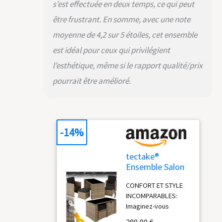
famille ou entre amis
s’est effectuée en deux temps, ce qui peut
sur votre table de
être frustrant. En somme, avec une note
jardin extérieur.
DESIGN ASTUCIEUX
moyenne de 4,2 sur 5 étoiles, cet ensemble
ET ÉLÉGANT: Notre
est idéal pour ceux qui privilégient
table chaise
encastrable est une
l’esthétique, même si le rapport qualité/prix
véritable merveille
pourrait être amélioré.
de design. Imaginez
une table de jardin
avec un plateau
amovible en verre de
sécurité, intégrant un
-14%
ouvre-bouteille pour
vos soirées festives.
tectake®
L'ensemble table et
Ensemble Salon
chaise de jardin crée
de Jardin
une ambiance
CONFORT ET STYLE
Exterieur 4
accueillante et
INCOMPARABLES:
Places en Poly
pratique, idéale pour
Imaginez-vous
Rotin 2 Fauteuil
des repas en plein
relaxant dans votre
Salon, 2
air. Avec son design
289,90 €