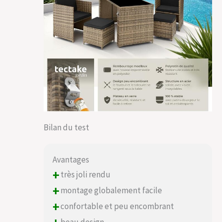
de votre nouveau
salon de jardin
modulable.
Bilan du test
Avantages
+
très joli rendu
+
montage globalement facile
+
confortable et peu encombrant