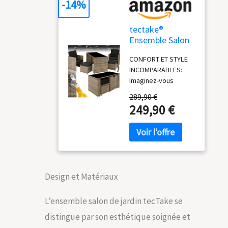
-14%
tectake®
Ensemble Salon
de Jardin
CONFORT ET STYLE
Exterieur 4
INCOMPARABLES:
Places en Poly
Imaginez-vous
Rotin 2 Fauteuil
relaxant dans votre
Salon, 2
289,90 €
jardin avec notre
Tabouret Pouf
249,90 €
salon de jardin
et 1 Table de
extérieur. Conçu pour
Jardin, Coussins
votre confort
Inclus, Mobilier
maximal, chaque
de Jardin pour
fauteuil salon offre
Amenagement
une assise douce
Balcon Terrasse
Design et Matériaux
avec un rembourrage
Veranda
hydrofuge. Laissez-
vous séduire par le
L’ensemble salon de jardin tecTake se
charme intemporel
distingue par son esthétique soignée et
du Poly rotin