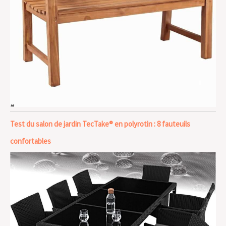
Test du salon de jardin TecTake® en polyrotin : 8 fauteuils
confortables