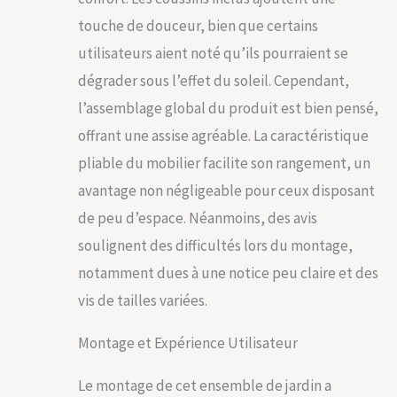
plastique protègent
touche de douceur, bien que certains
votre sol, tandis que
utilisateurs aient noté qu’ils pourraient se
les chaises
confortables avec
dégrader sous l’effet du soleil. Cependant,
leur poignée
l’assemblage global du produit est bien pensé,
pratique offrent une
facilité d'utilisation
offrant une assise agréable. La caractéristique
quotidienne. Parfait
pliable du mobilier facilite son rangement, un
pour des moments
inoubliables en
avantage non négligeable pour ceux disposant
famille ou entre amis
de peu d’espace. Néanmoins, des avis
sur votre table de
jardin extérieur.
soulignent des difficultés lors du montage,
DESIGN ASTUCIEUX
notamment dues à une notice peu claire et des
ET ÉLÉGANT: Notre
table chaise
vis de tailles variées.
encastrable est une
véritable merveille
Montage et Expérience Utilisateur
de design. Imaginez
une table de jardin
Le montage de cet ensemble de jardin a
avec un plateau