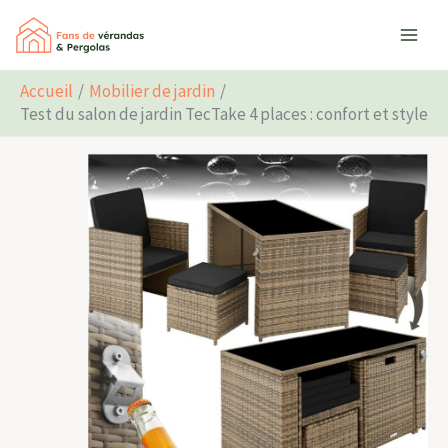
Aller
Rechercher
au
contenu
Accueil
Mobilier de jardin
Test du salon de jardin TecTake 4 places : confort et style