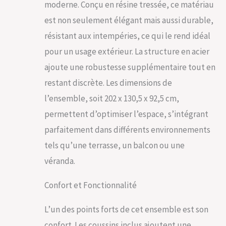
résistant aux UV,
moderne. Conçu en résine tressée, ce matériau
parfait pour des
est non seulement élégant mais aussi durable,
après-midis
ensoleillés. Avec son
résistant aux intempéries, ce qui le rend idéal
allure élégante, cet
pour un usage extérieur. La structure en acier
ensemble meuble
salon deviendra
ajoute une robustesse supplémentaire tout en
rapidement le cœur
restant discrète. Les dimensions de
de votre espace
extérieur.
l’ensemble, soit 202 x 130,5 x 92,5 cm,
ROBUSTESSE ET
permettent d’optimiser l’espace, s’intégrant
DURABILITÉ: Vous
parfaitement dans différents environnements
cherchez une
solution durable pour
tels qu’une terrasse, un balcon ou une
vos moments en
véranda.
plein air ? Notre salon
de jardin est
construit avec une
Confort et Fonctionnalité
structure robuste en
acier, assurant une
L’un des points forts de cet ensemble est son
longue durée de vie.
confort. Les coussins inclus ajoutent une
Les capuchons en