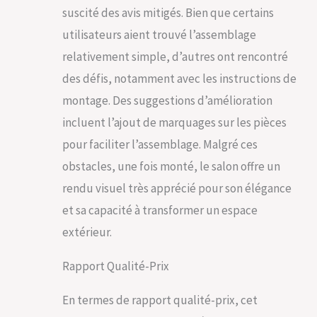
amovible en verre de
suscité des avis mitigés. Bien que certains
sécurité, intégrant un
utilisateurs aient trouvé l’assemblage
ouvre-bouteille pour
vos soirées festives.
relativement simple, d’autres ont rencontré
L'ensemble table et
des défis, notamment avec les instructions de
chaise de jardin crée
une ambiance
montage. Des suggestions d’amélioration
accueillante et
incluent l’ajout de marquages sur les pièces
pratique, idéale pour
des repas en plein
pour faciliter l’assemblage. Malgré ces
air. Avec son design
obstacles, une fois monté, le salon offre un
intelligent, gagnez
de l'espace et
rendu visuel très apprécié pour son élégance
ajoutez une touche
et sa capacité à transformer un espace
d'élégance à votre
extérieur. FACILITÉ
extérieur.
D'ENTRETIEN ET
STOCKAGE
Rapport Qualité-Prix
PRATIQUE: Nous
savons que votre
En termes de rapport qualité-prix, cet
temps est précieux.