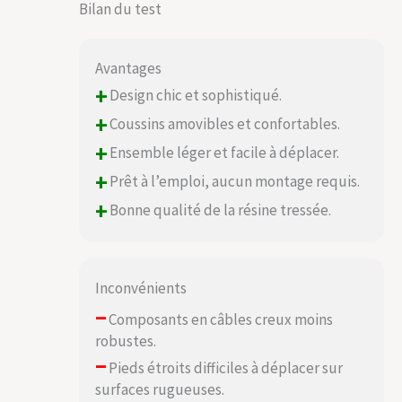
Bilan du test
nouvel espace
extérieur. Un
ensemble meuble
salon qui combine
Avantages
élégance et
+
Design chic et sophistiqué.
facilité, pour une
+
détente
Coussins amovibles et confortables.
immédiate.
+
Ensemble léger et facile à déplacer.
CONFORT TOUT EN
+
ÉLÉGANCE:
Prêt à l’emploi, aucun montage requis.
Asseyez-vous et
+
Bonne qualité de la résine tressée.
détendez-vous sur
les chaises
confortables de
cet ensemble table
Inconvénients
chaise jardin. Que
ce soit pour des
–
Composants en câbles creux moins
moments
robustes.
conviviaux autour
–
de la table de jardin
Pieds étroits difficiles à déplacer sur
ou pour des
surfaces rugueuses.