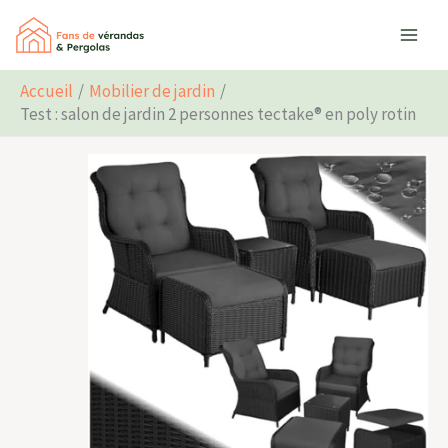
Aller
Rechercher
au
contenu
Accueil
Mobilier de jardin
Test : salon de jardin 2 personnes tectake® en poly rotin