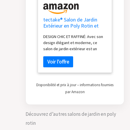
tectake® Salon de Jardin
Extérieur en Poly Rotin et
Aluminium 2 Personnes
DESIGN CHIC ET RAFFINÉ: Avec son
Ensemble Fauteuil salon,
design élégant et moderne, ce
Tabouret pouf & Table de
salon de jardin extérieur est un
Jardin, Coussins inclus,
véritable accroche-regard. Le
Mobilier de jardin pour
tressage en résine tressée haut de
Amenagement Balcon
gamme, non seulement résiste aux
Terrasse
UV mais ajoute également une
touche de sophistication. Complet
Disponibilité et prix à jour – informations fournies
avec des coussins épais
imperméables et des housses
par Amazon
lavables, ce salon promet confort
et style pour vos moments de
détente en plein air. STRUCTURE
Découvrez d’autres salons de jardin en poly
DURABLE ET LÉGÈRE: Conçu pour
durer, le cadre en aluminium de ce
rotin
salon de jardin assure à la fois