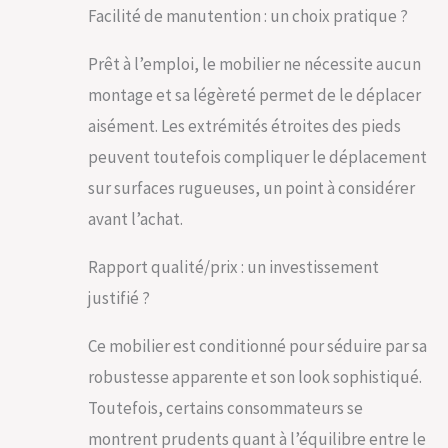
ce mobilier vous
Facilité de manutention : un choix pratique ?
permet de profiter
de votre extérieur
Prêt à l’emploi, le mobilier ne nécessite aucun
en toute saison
sans souci.
montage et sa légèreté permet de le déplacer
ENTRETIEN
aisément. Les extrémités étroites des pieds
MINIMAL, PLAISIR
MAXIMAL: Oubliez
peuvent toutefois compliquer le déplacement
les heures de
sur surfaces rugueuses, un point à considérer
nettoyage
fastidieuses! Ce
avant l’achat.
salon de jardin est
synonyme
Rapport qualité/prix : un investissement
d'entretien facile.
Les housses
justifié ?
amovibles et
lavables de ces
Ce mobilier est conditionné pour séduire par sa
chaises de jardin
robustesse apparente et son look sophistiqué.
assurent une
fraîcheur continue,
Toutefois, certains consommateurs se
et la table avec son
montrent prudents quant à l’équilibre entre le
plateau en verre