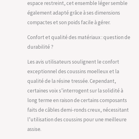
espace restreint, cet ensemble léger semble
promet confort et
style pour vos
également adapté grâce à ses dimensions
moments de
compactes et son poids facile à gérer.
détente en plein
air. STRUCTURE
DURABLE ET
Confort et qualité des matériaux : question de
LÉGÈRE: Conçu
durabilité ?
pour durer, le
cadre en aluminium
Les avis utilisateurs soulignent le confort
de ce salon de
jardin assure à la
exceptionnel des coussins moelleux et la
fois robustesse et
qualité de la résine tressée. Cependant,
légèreté. Les pieds
sont équipés
certaines voix s’interrogent sur la solidité à
d'embouts en
long terme en raison de certains composants
plastique
protecteurs pour
faits de câbles demi-ronds creux, nécessitant
éviter les rayures
l’utilisation des coussins pour une meilleure
sur vos sols. En
plus, la résistance
assise.
aux intempéries de