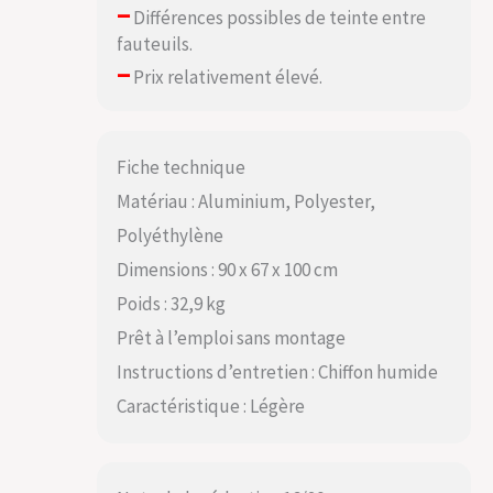
instants de
–
Différences possibles de teinte entre
tranquillité sur le
fauteuils.
fauteuil de jardin,
–
ce salon offre un
Prix relativement élevé.
confort inégalé.
Les coussins épais
et l'ergonomie
soignée invitent à
Fiche technique
des heures de
Matériau : Aluminium, Polyester,
détente sous le
Polyéthylène
ciel ouvert.
Dimensions : 90 x 67 x 100 cm
Poids : 32,9 kg
Prêt à l’emploi sans montage
Instructions d’entretien : Chiffon humide
Caractéristique : Légère