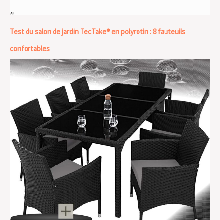
Test du salon de jardin TecTake® en polyrotin : 8 fauteuils
confortables