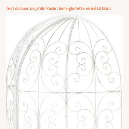
Test du banc de jardin Rosie : demi-gloriette en métal blanc