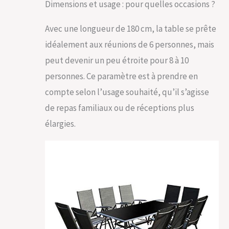
maximale.
Dimensions et usage : pour quelles occasions ?
STRUCTURE
PLIABLE ET LÉGÈRE
Avec une longueur de 180 cm, la table se prête
– FACILE À RANGER
idéalement aux réunions de 6 personnes, mais
ET À DÉPLACER Les
fauteuils pliables et
peut devenir un peu étroite pour 8 à 10
légers facilitent le
personnes. Ce paramètre est à prendre en
rangement
saisonnier ou les
compte selon l’usage souhaité, qu’il s’agisse
réaménagements
de repas familiaux ou de réceptions plus
d’espace. Idéal
pour un usage
élargies.
flexible sans effort.