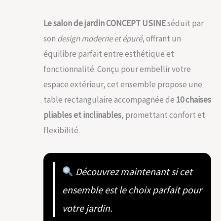
Le salon de jardin CONCEPT USINE
séduit par
son
design moderne et épuré
, offrant un
équilibre parfait entre esthétique et
fonctionnalité. Conçu pour embellir votre
espace extérieur, cet ensemble propose une
table rectangulaire accompagnée de
10 chaises
pliables et inclinables
, promettant confort et
flexibilité.
Découvrez maintenant si cet
ensemble est le choix parfait pour
votre jardin.