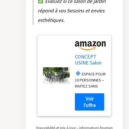
Évaluez si ce salon de jardin
répond à vos besoins et envies
esthétiques.
CONCEPT
USINE Salon
de Jardin
ESPACE POUR
Rimini 10
10 PERSONNES –
Places
INVITEZ SANS
Aluminium
LIMITES Profitez
Plateau Verre
d’une table
Gris
spacieuse et
élégante conçue
pour accueillir
jusqu’à 10
Disponibilité et prix à jour – informations fournies
convives dans un