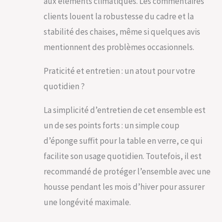
aux éléments climatiques. Les commentaires
envies grâce aux 7
niveaux
clients louent la robustesse du cadre et la
d’inclinaison.
stabilité des chaises, même si quelques avis
Chaque invité peut
trouver sa position
mentionnent des problèmes occasionnels.
idéale pour
manger, discuter
Praticité et entretien : un atout pour votre
ou se détendre.
quotidien ?
MATÉRIAUX
DURABLES –
RÉSISTANT AUX
La simplicité d’entretien de cet ensemble est
INTEMPÉRIES
un de ses points forts : un simple coup
L’aluminium et la
toile en polyester
d’éponge suffit pour la table en verre, ce qui
gainée de PVC
facilite son usage quotidien. Toutefois, il est
garantissent une
excellente
recommandé de protéger l’ensemble avec une
résistance aux UV,
housse pendant les mois d’hiver pour assurer
à la pluie et au
une longévité maximale.
temps, pour une
durabilité