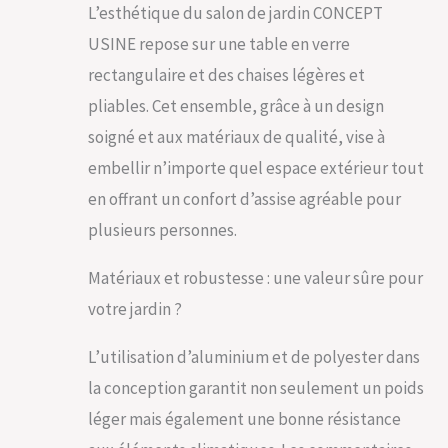
L’esthétique du salon de jardin CONCEPT
TABLE EN
ALUMINIUM ET
USINE repose sur une table en verre
VERRE POLI – UN
rectangulaire et des chaises légères et
DESIGN HAUT DE
GAMME Avec son
pliables. Cet ensemble, grâce à un design
plateau en verre
soigné et aux matériaux de qualité, vise à
poli et sa structure
en aluminium, la
embellir n’importe quel espace extérieur tout
table RIMINI allie
en offrant un confort d’assise agréable pour
modernité,
robustesse et
plusieurs personnes.
brillance pour
sublimer votre
Matériaux et robustesse : une valeur sûre pour
terrasse ou jardin.
CHAISES
votre jardin ?
INCLINABLES SUR 7
POSITIONS –
L’utilisation d’aluminium et de polyester dans
CONFORT
la conception garantit non seulement un poids
PERSONNALISÉ
Réglez chaque
léger mais également une bonne résistance
fauteuil selon vos