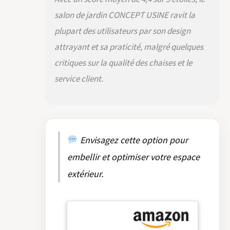
CHAISES
salon de jardin CONCEPT USINE ravit la
INCLINABLES SUR
7 POSITIONS –
plupart des utilisateurs par son design
CONFORT
attrayant et sa praticité, malgré quelques
PERSONNALISÉ
Réglez chaque
critiques sur la qualité des chaises et le
fauteuil selon vos
service client.
envies grâce aux
7 niveaux
d’inclinaison.
Chaque invité
peut trouver sa
position idéale
Envisagez cette option pour
pour manger,
embellir et optimiser votre espace
discuter ou se
détendre.
extérieur.
MATÉRIAUX
DURABLES –
RÉSISTANT AUX
INTEMPÉRIES
L’aluminium et la