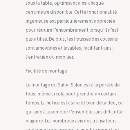
sous la table, optimisant ainsi chaque
estéhtique dans tout
espace extérieur
centimètre disponible. Cette fonctionnalité
Entretien facile : coin
ingénieuse est particulièrement appréciée
lounge en matériau
facile d'entretien ; le
pour réduire l’encombrement lorsqu’il n’est
polyrotin se nettoie
pas utilisé. De plus, les housses des coussins
d'un simple coup de
chiffon humide ;
sont amovibles et lavables, facilitant ainsi
plateau en verre
l’entretien du mobilier.
facile à nettoyer ;
housses lavables en
Facilité de montage
tissu polyester
robuste
Le montage du Salon Salou est à la portée de
tous, même si cela peut prendre un certain
temps. La notice est claire et bien détaillée, ce
qui aide à assembler l’ensemble sans difficulté
majeure. Les nombreux avis des utilisateurs
soulignent que, malgré le nombre important