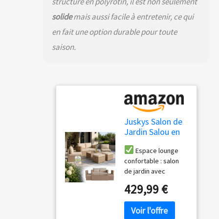
structure en polyrotin, il est non seulement
tissu polyester
robuste
solide
mais aussi facile à entretenir, ce qui
en fait une option durable pour toute
saison.
Juskys Salon de
Jardin Salou en
polyrotin -
Espace lounge
Espace Lounge
confortable : salon
d'extérieur
de jardin avec
résistant aux
coussins de dossier
intempéries pour
429,99 €
& d'assise
6 Personnes -
moelleusement
Coin Salon avec
rembourrés ;
Table & Coussins