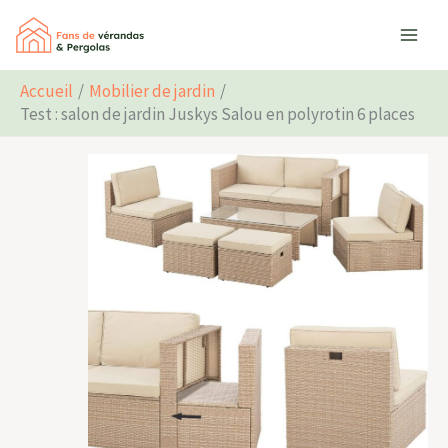
Aller
Rechercher
au
contenu
Accueil
Mobilier de jardin
Test : salon de jardin Juskys Salou en polyrotin 6 places