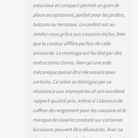
charge élevée,
astucieux et compact permet un gain de
jusqu'à 160 kg par
place exceptionnel, parfait pour les jardins,
place assise
Design élégant :
balcons ou terrasses. Le confort est au
salon de jardin au
rendez-vous grâce aux coussins inclus, bien
design rectiligne &
au tressage en
que la couleur diffère parfois de celle
polyrotin tendance ;
annoncée. Le montage est facilité par des
aspect moderne &
élégant ; très
instructions claires, bien qu’une aide
estéhtique dans tout
mécanique puisse être nécessaire pour
espace extérieur
Entretien facile : coin
certains. Ce salon se distingue par sa
lounge en matériau
résistance aux intempéries et son excellent
facile d'entretien ; le
rapport qualité-prix, même si l’absence de
polyrotin se nettoie
d'un simple coup de
coffres de rangement pour les coussins et le
chiffon humide ;
manque de visserie constaté sur certaines
plateau en verre
facile à nettoyer ;
livraisons peuvent être décevants. Avec sa
housses lavables en