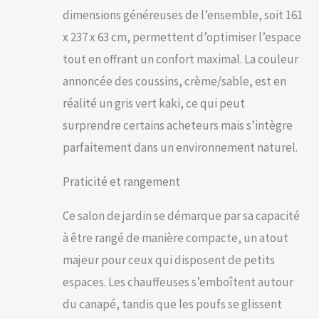
dimensions généreuses de l’ensemble, soit 161
lavables ; idéal pour
une utilisation en
x 237 x 63 cm, permettent d’optimiser l’espace
extérieur
tout en offrant un confort maximal. La couleur
Matériaux haute
longévité : mobilier
annoncée des coussins, crème/sable, est en
de jardin à châssis en
réalité un gris vert kaki, ce qui peut
acier robuste
(revêtement poudre)
surprendre certains acheteurs mais s’intègre
; résistant aux
parfaitement dans un environnement naturel.
rayures et à l'usure ;
pour une capacité de
charge élevée,
Praticité et rangement
jusqu'à 160 kg par
place assise
Ce salon de jardin se démarque par sa capacité
Design élégant :
à être rangé de manière compacte, un atout
salon de jardin au
design rectiligne &
majeur pour ceux qui disposent de petits
au tressage en
espaces. Les chauffeuses s’emboîtent autour
polyrotin tendance ;
aspect moderne &
du canapé, tandis que les poufs se glissent
élégant ; très