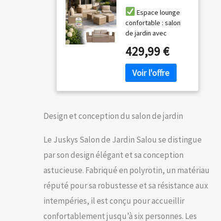
polyrotin -
Espace lounge
Espace Lounge
confortable : salon
d'extérieur
de jardin avec
résistant aux
coussins de dossier
intempéries pour
429,99 €
& d'assise
6 Personnes -
moelleusement
Coin Salon avec
rembourrés ;
Table & Coussins
meubles en polyrotin
- pour Jardin,
élastique ; pour un
Balcon, terrasse
grand confort
- Crème/Sable
Design et conception du salon de jardin
pendant de
nombreuses heures
Meubles
Le Juskys Salon de Jardin Salou se distingue
résistants aux
par son design élégant et sa conception
intempéries : salon
en toile de polyrotin
astucieuse. Fabriqué en polyrotin, un matériau
& acier à revêtement
réputé pour sa robustesse et sa résistance aux
poudre ; robuste &
résistant aux
intempéries, il est conçu pour accueillir
intempéries ;
confortablement jusqu’à six personnes. Les
housses amovibles &