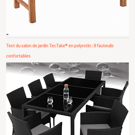
Test du salon de jardin TecTake® en polyrotin : 8 fauteuils
confortables