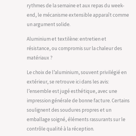
permet de ne pas
rythmes de la semaine et aux repas du week-
être corrosive et
end, le mécanisme extensible apparaît comme
ainsi de ne pas
rouiller. Notre
un argument solide.
mobilier est solide
et résistant, prêt à
Aluminium et textilène: entretien et
s'adapter à
résistance, ou compromis sur la chaleur des
n'importe quelle
situation
matériaux ?
météorologique !
SPÉCIFICATIONS DU
Le choix de l’aluminium, souvent privilégié en
SALON DE JARDIN :
Dim. table : 90/180L
extérieur, se retrouve ici dans les avis:
x 89l x 74H cm ; -
l’ensemble est jugé esthétique, avec une
Dim. chaise : 56l x
57P x 87H cm ; -
impression générale de bonne facture. Certains
Dim. assise : 41l x
soulignent des soudures propres et un
47P x 43H cm ; -
Charge max.
emballage soigné, éléments rassurants sur le
recommandée : 150
contrôle qualité à la réception.
kg (chaise), 75 kg