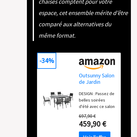
chaises comptent pour votre
espace, cet ensemble mérite d’être
comparé aux alternatives du
même format.
-34%
Outsunny Salon
de Jardin
extérieur en
DESIGN : Passez de
Aluminium et
belles soirées
textilène Table
d'été avec ce salon
Extensible 90 à
de jardin extérieur
180 cm 6
697,90 €
en aluminium et
chaises
459,90 €
textilène aux
empilables - 6
courbes légères et
Personnes -