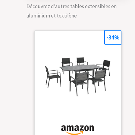
composé d'une
recommandée :
Découvrez d’autres tables extensibles en
table
150 kg (chaise),
aluminium et textilène
rectangulaire et
75 kg (table).
de 6 chaises.
Montage
TABLE
nécessaire.
EXTENSIBLE : Très
-34%
pratique, la table
mesure 90 x 89
cm mais peut
s'étendre jusqu'à
180 cm en un
instant, idéal
pour les réunions
de famille ou
recevoir ses
amis. GRAND
CONFORT :
L'assise et le
dossier des
chaises est
réalisé en