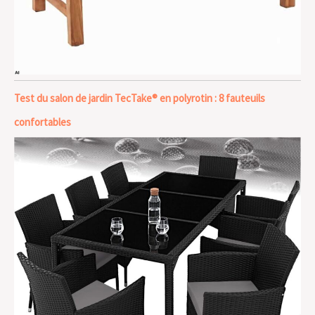
Test du salon de jardin TecTake® en polyrotin : 8 fauteuils
confortables