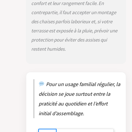
confort et leur rangement facile. En
matière souple
et confortable
contrepartie, il faut accepter un montage
de quoi vous
des chaises parfois laborieux et, si votre
donner envie de
rallonger tous
terrasse est exposée à la pluie, prévoir une
vos repas. On
protection pour éviter des assises qui
aime le côté
pratique des
restent humides.
accoudoirs qui
vous assure
encore plus de
confort.
ENSEMBLE
Pour un usage familial régulier, la
SOLIDE ET
DURABLE :
décision se joue surtout entre la
L'ensemble salon
de jardin est
praticité au quotidien et l’effort
conçu pour
initial d’assemblage.
l'extérieur. En
effet sa structure
en aluminium lui