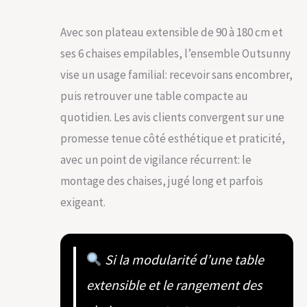
Avec son plateau extensible de 90 à 180 cm et
ses 6 chaises empilables, l’ensemble Outsunny
vise un usage familial: recevoir sans encombrer,
puis retrouver une table compacte au
quotidien. Les avis clients convergent sur une
promesse tenue côté esthétique et praticité,
avec un point de vigilance récurrent: le
montage des chaises, jugé long et parfois
exigeant.
Si la modularité d’une table
extensible et le rangement des