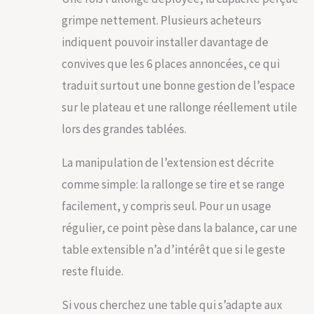
chaises est réalisé
grimpe nettement. Plusieurs acheteurs
en textilène
indiquent pouvoir installer davantage de
rembourré, une
matière souple et
convives que les 6 places annoncées, ce qui
confortable de
traduit surtout une bonne gestion de l’espace
quoi vous donner
envie de rallonger
sur le plateau et une rallonge réellement utile
tous vos repas. On
lors des grandes tablées.
aime le côté
pratique des
accoudoirs qui
La manipulation de l’extension est décrite
vous assure
comme simple: la rallonge se tire et se range
encore plus de
confort. ENSEMBLE
facilement, y compris seul. Pour un usage
SOLIDE ET
régulier, ce point pèse dans la balance, car une
DURABLE :
table extensible n’a d’intérêt que si le geste
L'ensemble salon
de jardin est conçu
reste fluide.
pour l'extérieur. En
effet sa structure
Si vous cherchez une table qui s’adapte aux
en aluminium lui