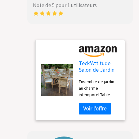
Note de 5 pour 1 utilisateurs
Teck'Attitude
Salon de Jardin
en Teck Massif
Ensemble de jardin
Kingston, 8
au charme
Places
intemporel Table
pour 8 à 10 convives
Fabrication artisanale
Pieds de la table à
assembler
Dimension des
fauteuils : l 50 x P 62 x