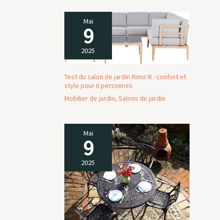
Mai
9
2025
Test du salon de jardin Rima III : confort et
style pour 6 personnes
Mobilier de jardin
,
Salons de jardin
Mai
9
2025