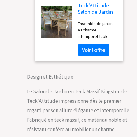
Teck'Attitude
Salon de Jardin
en Teck Massif
Ensemble de jardin
Kingston, 8
au charme
Places
intemporel Table
pour 8 à 10 convives
Fabrication artisanale
Pieds de la table à
assembler
Dimension des
fauteuils : l 50 x P 62 x
Design et Esthétique
H 93 cm. Dimension
de la table sans
Le Salon de Jardin en Teck Massif Kingston de
rallonge : L 180 x l 100
Teck’Attitude impressionne dès le premier
x h 75 cm, avec 1
rallonge : L 210 x l 100
regard par son allure élégante et intemporelle.
x h 75 cm et avec 2
Fabriqué en teck massif, ce matériau noble et
rallonges : L 240 x l
100 x h 75 cm.
résistant confère au mobilier un charme