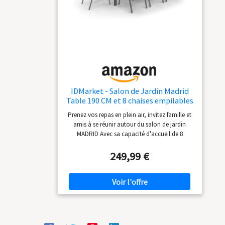
polyrotin se nettoie d'un simple coup de
chiffon humide ; plateau en verre facile à
nettoyer ; housses lavables en tissu polyester
robuste
IDMarket - Salon de Jardin Madrid
Table 190 CM et 8 chaises empilables
Gris Anthracite
Prenez vos repas en plein air, invitez famille et
amis à se réunir autour du salon de jardin
MADRID Avec sa capacité d'accueil de 8
personnes, profitez de moments chaleureux
pour échanger ! Facilité d'installation et de
249,99 €
rangement grâce à ses 8 chaises empilables -
facile à entretenir Composé d'un plateau de
table en verre trempé, le salon MADRID apporte
modernité et design ! Dimensions table : L. 190
x l. 80 x H. 73 cm - Dimensions chaise : L. 51.5 x
l. 68 x H. 84 cm