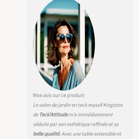
H 93 cm. Dimension
de la table sans
rallonge : L 180 x l 100
x h 75 cm, avec 1
rallonge : L 210 x l 100
x h 75 cm et avec 2
rallonges : L 240 x l
100 x h 75 cm.
Mon avis sur ce produit
Le salon de jardin en teck massif Kingston
de
Teck’Attitude
m’a immédiatement
séduite par son esthétique raffinée et sa
belle qualité
. Avec une table extensible et