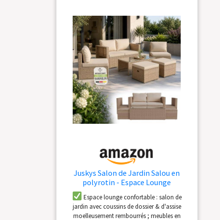
x h 75 cm, avec 1
rallonge : L 210 x l 100
x h 75 cm et avec 2
rallonges : L 240 x l
100 x h 75 cm.
Juskys Salon de Jardin Salou en
polyrotin - Espace Lounge
d'extérieur résistant aux intempéries
Espace lounge confortable : salon de
pour 6 Personnes - Coin Salon avec
jardin avec coussins de dossier & d'assise
Table & Coussins - pour Jardin,
moelleusement rembourrés ; meubles en
Balcon, terrasse - Crème/Sable