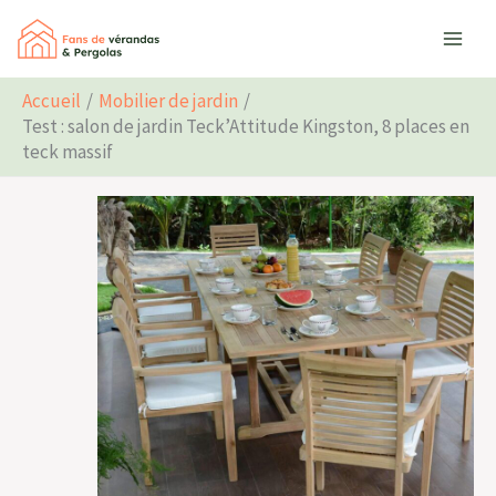
Aller
Rechercher
au
contenu
Accueil
Mobilier de jardin
Test : salon de jardin Teck’Attitude Kingston, 8 places en
teck massif