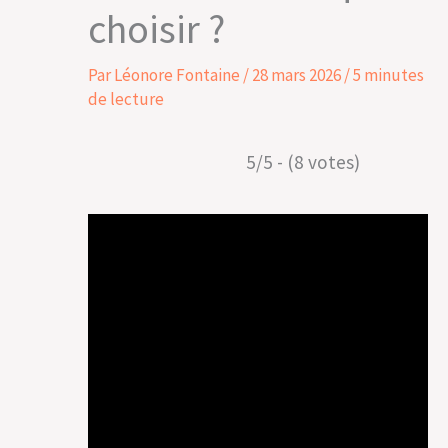
choisir ?
Par
Léonore Fontaine
/
28 mars 2026
/
5 minutes
de lecture
5/5 - (8 votes)