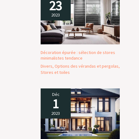
23
2023
Décoration épurée : sélection de stores
minimalistes tendance
Divers
,
Options des vérandas et pergolas
,
Stores et toiles
Déc
1
2023