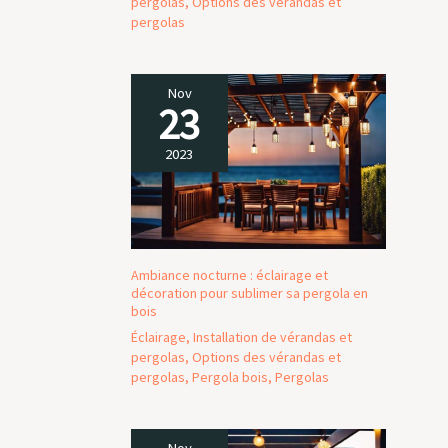
pergolas
,
Options des vérandas et
pergolas
Nov
23
2023
Ambiance nocturne : éclairage et
décoration pour sublimer sa pergola en
bois
Éclairage
,
Installation de vérandas et
pergolas
,
Options des vérandas et
pergolas
,
Pergola bois
,
Pergolas
Nov