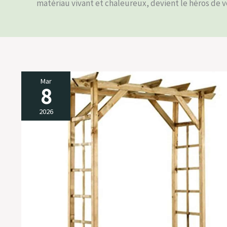
matériau vivant et chaleureux, devient le héros de vo
Mar
8
Test
de
2026
la
pergola
Burger
Passiflore
en
bois
: