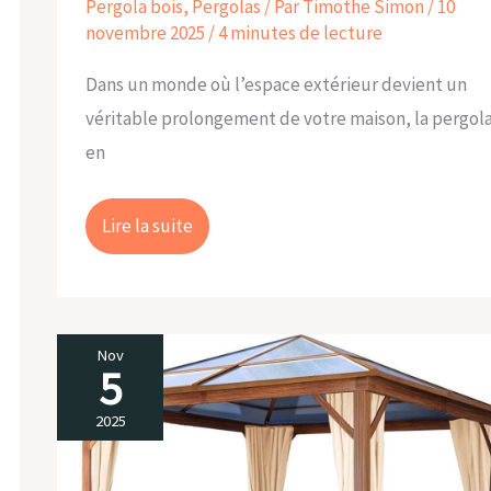
Pergola bois
,
Pergolas
/ Par
Timothe Simon
/
10
novembre 2025
/
4 minutes de lecture
Dans un monde où l’espace extérieur devient un
véritable prolongement de votre maison, la pergol
en
Lire la suite
Nov
5
Test
:
2025
tonnelle
TOOLPORT