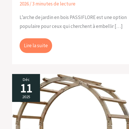
2026
/
3 minutes de lecture
L’arche de jardin en bois PASSIFLORE est une option
populaire pour ceux qui cherchent à embellir […]
Lire la suite
Déc
11
Avis
sur
2025
l’arche
à
roses