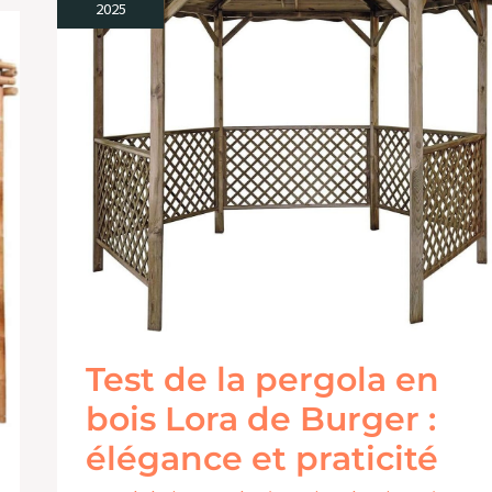
2025
la
pergola
en
bois
Lora
de
Burger
:
élégance
et
Test de la pergola en
praticité
bois Lora de Burger :
élégance et praticité