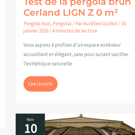
Test de la pergola brun
Cerland LIGN Z 0 m²
Pergola bois
,
Pergolas
/ Par
Aurélien Guillot
/
16
janvier 2026
/
4 minutes de lecture
Vous aspirez à profiter d’un espace extérieur
accueillant et élégant, sans pour autant sacrifier
l’esthétique naturelle
Lire la suite
Nov
10
Test
de