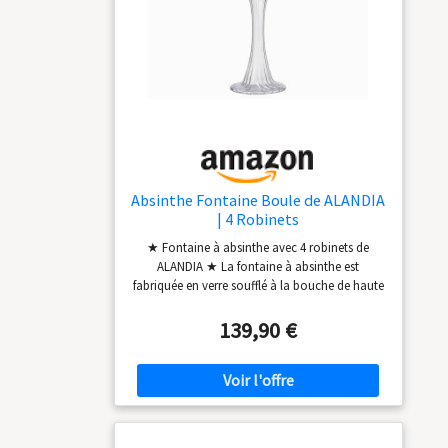
Absinthe Fontaine Boule de ALANDIA
| 4 Robinets
★ Fontaine à absinthe avec 4 robinets de
ALANDIA ★ La fontaine à absinthe est
fabriquée en verre soufflé à la bouche de haute
qualité (pas de verre pressé) ★ La fontaine à
absinthe a 4 robinets, donc 4 personnes
139,90 €
peuvent utiliser la fontaine en même temps ★
La capacité de la fontaine à absinthe est
d'environ 1000 ml (hauteur de la fontaine: 39
cm)
Comprend 1x instruction de
consommation pour le rituel classique de
l'absinthe (pour que vous prépariez votre