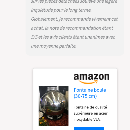
sur les pièces détachées soulève une légère
inquiétude pour le long terme.
Globalement, je recommande vivement cet
achat, la note de recommandation étant
5/5 et les avis clients étant unanimes avec
une moyenne parfaite.
Fontaine boule
(30-75 cm)
Köhko en acier
Fontaine de qualité
inoxydable, avec
supérieure en acier
éclairage LED.
inoxydable V2A.
Durchmesser =
Attirera tous les
60 cm