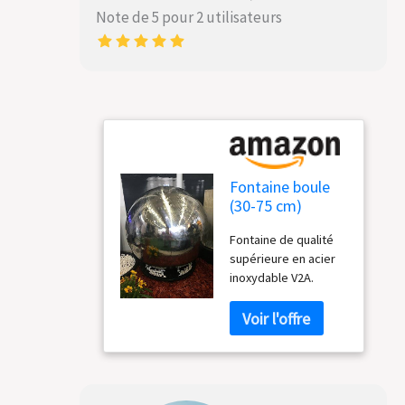
Note de 5 pour 2 utilisateurs
Fontaine boule
(30-75 cm)
Köhko en acier
Fontaine de qualité
inoxydable, avec
supérieure en acier
éclairage LED.
inoxydable V2A.
Durchmesser =
Attirera tous les
60 cm
regards dans votre
jardin, terrasse ou
salon. Avec éclairage
LED, circuit d'eau
fermé. La pompe et