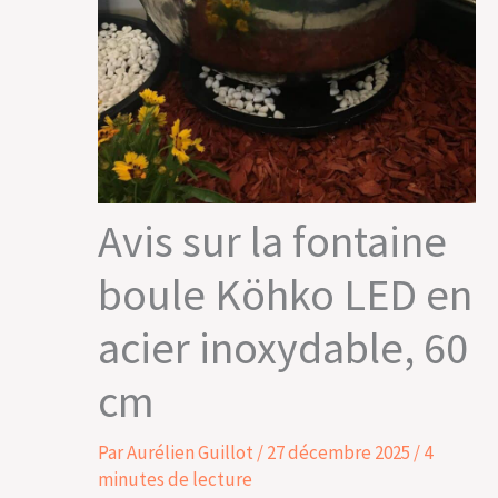
Avis sur la fontaine
boule Köhko LED en
acier inoxydable, 60
cm
Par
Aurélien Guillot
/
27 décembre 2025
/
4
minutes de lecture