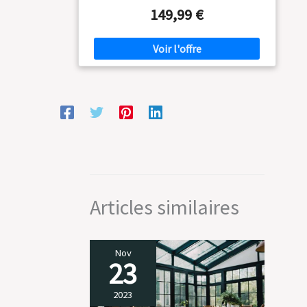
éclairage LED blanc froid, circuit d'eau fermé
149,99 €
La pompe et le bassin en polyéthylène sont
inclus
Articles similaires
Nov
23
2023