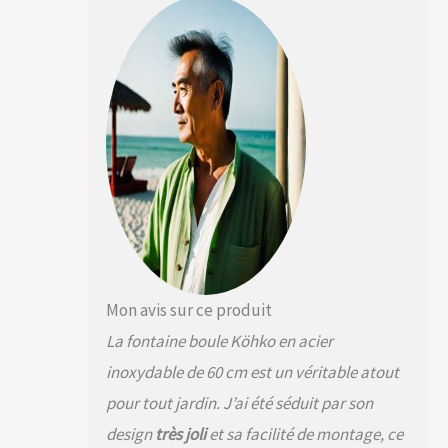
le bassin en
polyéthylène sont
inclus.
Mon avis sur ce produit
La fontaine boule Köhko en acier
inoxydable de 60 cm est un véritable atout
pour tout jardin. J’ai été séduit par son
design
très joli
et sa facilité de montage, ce