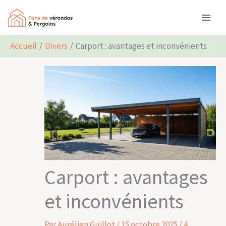
Aller
Rechercher
au
contenu
Accueil
Divers
Carport : avantages et inconvénients
Carport : avantages
et inconvénients
Par
Aurélien Guillot
/
15 octobre 2025
/
4