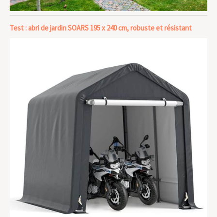
Test : abri de jardin SOARS 195 x 240 cm, robuste et résistant