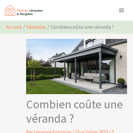
Aller
Rechercher
au
contenu
Accueil
Vérandas
Combien coûte une véranda ?
Combien coûte une
véranda ?
Par
Léonore Fontaine
/
15 octobre 2025
/
5