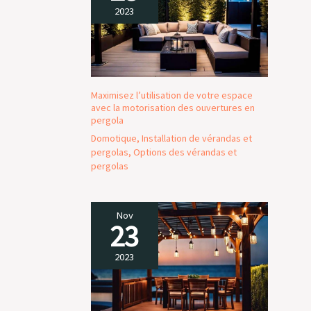
2023
Maximisez l’utilisation de votre espace
avec la motorisation des ouvertures en
pergola
Domotique
,
Installation de vérandas et
pergolas
,
Options des vérandas et
pergolas
Nov
23
2023