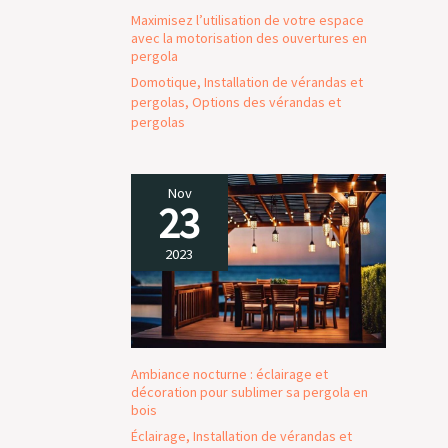
inoxydable, un
Maximisez l’utilisation de votre espace
matériau robuste qui
avec la motorisation des ouvertures en
permet à l'outil de
pergola
rester en bon état
Domotique
,
Installation de vérandas et
même au contact de
pergolas
,
Options des vérandas et
l'eau il présente une
pergolas
durée de vie
optimale - corps ABS
bi matière pour un
Nov
confort d'utilisation
23
optimal et une
meilleure prise en
2023
main
Ambiance nocturne : éclairage et
décoration pour sublimer sa pergola en
bois
Éclairage
,
Installation de vérandas et