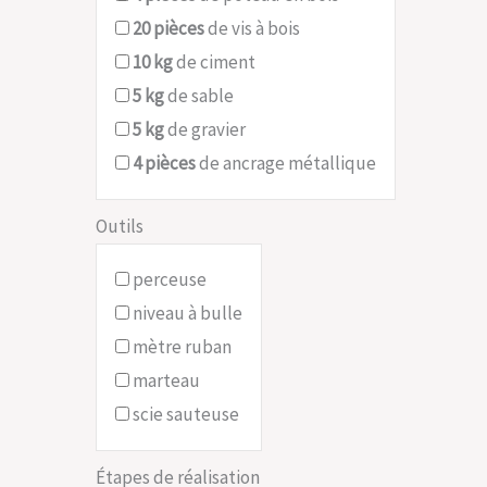
20
pièces
de vis à bois
10
kg
de ciment
5
kg
de sable
5
kg
de gravier
4
pièces
de ancrage métallique
Outils
perceuse
niveau à bulle
mètre ruban
marteau
scie sauteuse
Étapes de réalisation