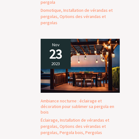
pergola
plastique),les lames
de scie peuvent être
Domotique
,
Installation de vérandas et
changées facilement
pergolas
,
Options des vérandas et
et rapidement en
pergolas
quelques secondes
sans aucun outil.
Interrupteur de
Nov
verrouillage pour un
23
confort accru et
moins de fatigue lors
2023
d'une coupe
prolongée GUIDE
LASER & GUIDAGE
PARALLÈLE: La scie
circulaire guidée au
laser avec la règle
Ambiance nocturne : éclairage et
décoration pour sublimer sa pergola en
rend la coupe plus
bois
droite, plus précise
et plus
Éclairage
,
Installation de vérandas et
pergolas
,
Options des vérandas et
professionnelle.
pergolas
,
Pergola bois
,
Pergolas
Guides parallèles