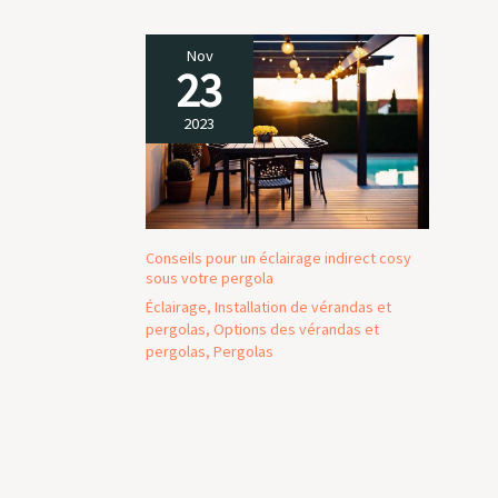
pour guidage
auxiliaire et contrôle
de la largeur de
Nov
23
coupe. Cordon
d'alimentation de 2 m
de long pour un
2023
travail mobile
facile.Le système de
dépoussiérage
garde le lieu de
travail propre
Conseils pour un éclairage indirect cosy
CONTENU DE
sous votre pergola
L'EMBALLAGE: 1x Scie
Électrique HYCHIKA,
Éclairage
,
Installation de vérandas et
6x Lames de Scie, 1x
pergolas
,
Options des vérandas et
pergolas
,
Pergolas
Règle Guide, 1 x Clé
Allen, 1 x Adaptateur
d'aspirateur, 1x
Manuel d'Instruction