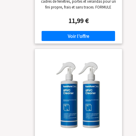
cadres de fenêtres, portes et vérandas pour un
Nettoyage PVC pour Toitures et
fini propre, frais et sans traces. FORMULE
Panneaux en Plexiglas | 500 ml
FURNITURE CLINIC ÉPROUVÉE : Nettoyant à
base d’eau spécialement conçu pour éliminer
11,99 €
saleté, graisse et traces de pollution sans
abîmer les joints ni les revêtements.
NETTOYAGE PUISSANT, ENTRETIEN DOUX :
Nettoie en profondeur le PVC, le verre et les
garnitures tout en protégeant la finition.
Élimine les taches et redonne une brillance
éclatante. RAPIDE ET FACILE À UTILISER : Il
suffit de vaporiser, d’essuyer avec un chiffon
humide, puis de lustrer à sec pour un résultat
sans traces. FORMULE SÛRE ET NON
AGRESSIVE : Nettoyant à base d’eau, non
toxique, sans produits chimiques agressifs.
Doux pour le PVC, le verre, les joints et les
revêtements.