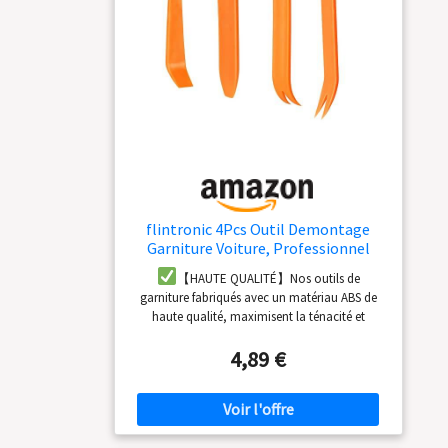
flintronic 4Pcs Outil Demontage
Garniture Voiture, Professionnel
Voiture Démontage Installation
【HAUTE QUALITÉ】Nos outils de
Outil Kit pour Voiture Radio Audio
garniture fabriqués avec un matériau ABS de
Garniture Intérieure Dash Tableau de
haute qualité, maximisent la ténacité et
Bord, Installateur Pry Outil
prolongent la durée de vie, respectueux de
4,89 €
l'environnement, non toxiques, ne se cassent
pas ou ne se fissurent pas facilement pendant
l'utilisation et ne rayent pas la peinture de
votre voiture.
【CONCEPTION
ERGONOMIQUE】Adopte une conception