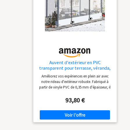
produits chimiques agressifs. Doux pour le
PVC, le verre, les joints et les revêtements.
Auvent d'extérieur en PVC
transparent pour terrasse, véranda,
tonnelle, résistant aux intempéries,
Améliorez vos expériences en plein air avec
panneaux zippés, housse blanche
notre rideau d'extérieur robuste. Fabriqué à
durable pour une protection contre
partir de vinyle PVC de 0,35 mm d'épaisseur, il
les intempéries
dispose d'ourlets blancs de 50 cm en haut et en
bas pour plus de durabilité. Les œillets
93,80 €
transparents en acier inoxydable assurent une
installation facile, tandis que les 2 fermetures
éclair centrales améliorent la fonctionnalité.
Idéal pour les terrasses, balcons et
événements, ce rideau polyvalent offre à la fois