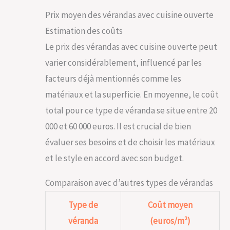
simple, ce banc en bois deviendra rapidement
Prix moyen des vérandas avec cuisine ouverte
un élément essentiel de votre mobilier de
jardin, vous permettant de transformer votre
Estimation des coûts
extérieur en un havre de paix en un rien de
Le prix des vérandas avec cuisine ouverte peut
temps. STYLE POLYVALENT POUR TOUT
ESPACE EXTÉRIEUR : Que vous possédiez une
varier considérablement, influencé par les
grande pelouse ou un cosy salon de jardin
pour balcon, notre banc bois brut s'intègre
facteurs déjà mentionnés comme les
parfaitement à tout type d'espace extérieur.
matériaux et la superficie. En moyenne, le coût
Son design épuré et sa fonctionnalité en font le
complément idéal à votre terrasse exterieur,
total pour ce type de véranda se situe entre 20
créant un espace invitant et stylé pour vos
000 et 60 000 euros. Il est crucial de bien
invités. UN INVESTISSEMENT POUR VOTRE
BIEN-ÊTRE : Investir dans notre banc de jardin
évaluer ses besoins et de choisir les matériaux
exterieur, c'est choisir un style de vie où confort
et beauté vont de pair. Idéal pour des après-
et le style en accord avec son budget.
midis de lecture au soleil ou des soirées
conviviales sous les étoiles, ce banc extérieur
Comparaison avec d’autres types de vérandas
transforme votre jardin en une extension de
votre espace de vie, offrant un nouveau lieu
Type de
Coût moyen
pour créer des souvenirs précieux.
véranda
(euros/m²)