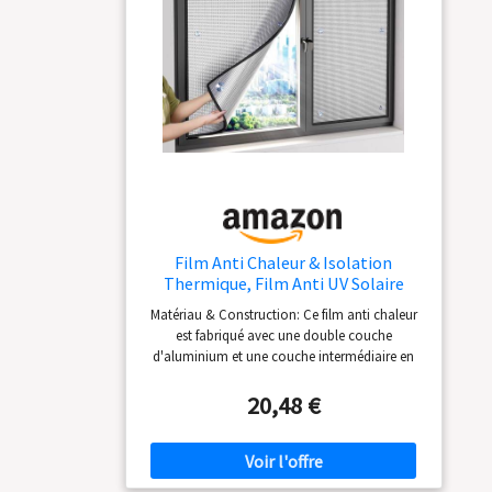
Film Anti Chaleur & Isolation
Thermique, Film Anti UV Solaire
Fenetre, Aluminium avec Ventouses
Matériau & Construction: Ce film anti chaleur
pour Fenêtres Domestiques,
est fabriqué avec une double couche
Lucarnes, Vérandas(W 40 x H 80 cm)
d'aluminium et une couche intermédiaire en
coton perlé. Son épaisseur totale de 6 mm lui
confère une excellente résistance à la déchirure
20,48 €
et des performances d'isolation thermique.
Protection Thermique & UV: En tant que pare
soleil fenetre maison, sa surface réfléchissante
bloque plus de 98% des rayons UV nocifs. Il