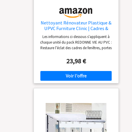
Nettoyant Rénovateur Plastique &
UPVC Furniture Clinic | Cadres &
Rebords de Fenêtres, Portes &
Les informations ci-dessous s'appliquent à
Vérandas | Plastiques Durs | Spray de
chaque unité du pack REDONNE VIE AU PVC :
Nettoyage PVC pour Toitures et
Restaure l’éclat des cadres de fenêtres, portes
Panneaux en Plexiglas | 500 ml
et vérandas pour un fini propre, frais et sans
traces. FORMULE FURNITURE CLINIC
23,98 €
ÉPROUVÉE : Nettoyant à base d’eau
spécialement conçu pour éliminer saleté,
graisse et traces de pollution sans abîmer les
joints ni les revêtements. NETTOYAGE
PUISSANT, ENTRETIEN DOUX : Nettoie en
profondeur le PVC, le verre et les garnitures
tout en protégeant la finition. Élimine les
taches et redonne une brillance éclatante.
RAPIDE ET FACILE À UTILISER : Il suffit de
vaporiser, d’essuyer avec un chiffon humide,
puis de lustrer à sec pour un résultat sans
traces. FORMULE SÛRE ET NON AGRESSIVE :
Nettoyant à base d’eau, non toxique, sans