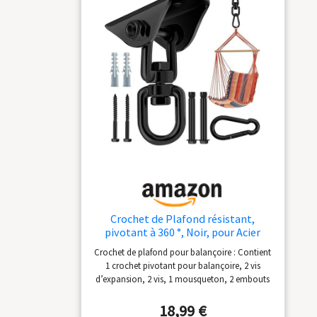
Crochet de Plafond résistant,
pivotant à 360 °, Noir, pour Acier
Inoxydable 304, Suspension pour
Crochet de plafond pour balançoire : Contient
Salle de Gym, Yoga, véranda en Bois
1 crochet pivotant pour balançoire, 2 vis
d’expansion, 2 vis, 1 mousqueton, 2 embouts
en plastique. Les crochets de hamac pivotants
à 360° pour le kit de plafond peuvent supporter
18,99 €