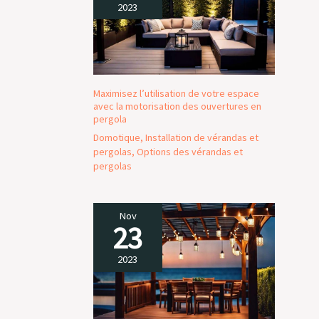
2023
Maximisez l’utilisation de votre espace
avec la motorisation des ouvertures en
pergola
Domotique
,
Installation de vérandas et
pergolas
,
Options des vérandas et
pergolas
Nov
23
2023