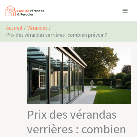
Aller
Rechercher
au
contenu
Accueil
Vérandas
Prix des vérandas verrières : combien prévoir ?
Prix des vérandas
verrières : combien