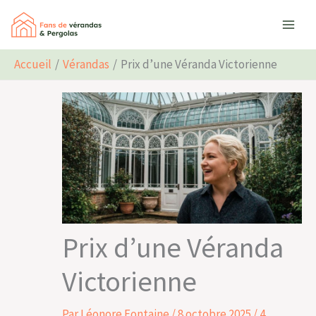
Aller
Rechercher
au
contenu
Accueil
Vérandas
Prix d’une Véranda Victorienne
Prix d’une Véranda
Victorienne
Par
Léonore Fontaine
/
8 octobre 2025
/
4