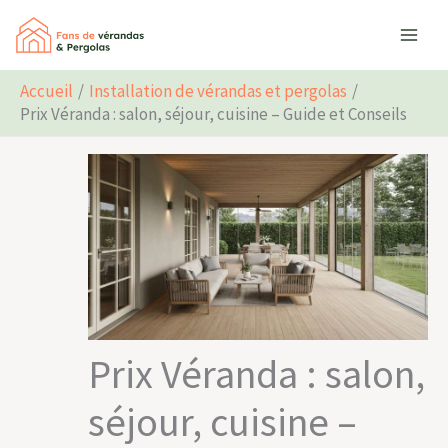
Aller
Rechercher
au
contenu
Accueil
Installation de vérandas et pergolas
Prix Véranda : salon, séjour, cuisine – Guide et Conseils
Prix Véranda : salon,
séjour, cuisine –