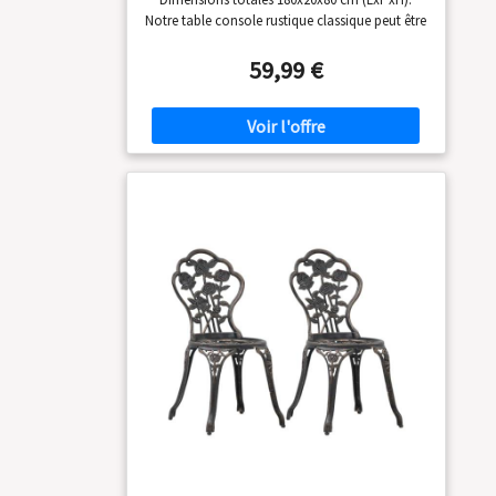
Notre table console rustique classique peut être
un complément parfait pour le salon, la
chambre, la salle à manger, la véranda, le
59,99 €
bureau, le couloir, etc. Table console avec
prise : équipée de 2 prises, 2 ports USB et d'un
câble d'alimentation de 150 cm, notre console
étroite est la console idéale pour les
téléphones portables, ordinateurs portables,
iPad, bouilloires et plus encore. Table de
chevet de haute qualité : Notre table basse est
fabriquée en MDF de haute qualité et avec un
cadre en métal à revêtement de poudre, la
surface est résistante à l'eau et à la rouille,
facile à nettoyer, stable, robuste et durable.
Table d'appoint étroite réglable : les pieds
antidérapants résistent non seulement aux
rayures, mais s'adaptent également à la
hauteur des sols irréguliers. De plus, le
placement des prises peut être fait au centre ou
sur les deux côtés du plateau de table selon
vos préférences. Table d'appoint étroite facile à
monter : livrée avec des instructions et des
accessoires matériels, aucun outil