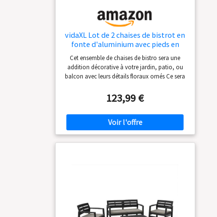
d'installation supplémentaire n'est nécessaire,
il suffit de l'assembler selon les instructions,
facile à nettoyer et à entretenir.
vidaXL Lot de 2 chaises de bistrot en
fonte d'aluminium avec pieds en
fonte – Résistant aux intempéries –
Cet ensemble de chaises de bistro sera une
Motif floral décoratif – Meubles de
addition décorative à votre jardin, patio, ou
jardin, terrasse, balcon, véranda
balcon avec leurs détails floraux ornés Ce sera
un plaisir d'avoir une tasse de thé avec vos
amis assis sur ces chaises .L'ensemble de bistro
123,99 €
est fabriqué en aluminium coulé, résistant aux
intempéries et très durable Les pieds en fonte
s'ajoutent à la solidité de l'ensemble Le motif
floral détaillé ajoutera une touche romantique
à n'importe quel jardin, patio ou véranda.La
livraison comprend 2 chaises de bistro.
Couleur : bronze;Matériau : Siège et dossier en
aluminium coulé + pieds en fonte;Dimensions :
41 x 49 x 81,5 cm (l x P x H)