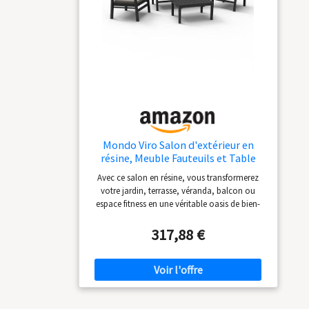
Mondo Viro Salon d'extérieur en
résine, Meuble Fauteuils et Table
Basse de Jardin et Véranda (Java)
Avec ce salon en résine, vous transformerez
votre jardin, terrasse, véranda, balcon ou
espace fitness en une véritable oasis de bien-
être. Notre salon d'extérieur est le choix parfait
pour ceux qui recherchent un ajout élégant et
317,88 €
fonctionnel à leur espace extérieur. Cet
ensemble de meubles d'extérieur est composé
d'un canapé, de deux fauteuils et d'une table
basse assortie. Le design moderne et
sophistiqué du salon s'adapte parfaitement à
toutes les décorations extérieures, tandis que