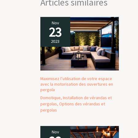
Articles similaires
Nov
23
2023
Maximisez l’utilisation de votre espace
avec la motorisation des ouvertures en
pergola
Domotique
,
Installation de vérandas et
pergolas
,
Options des vérandas et
pergolas
Nov