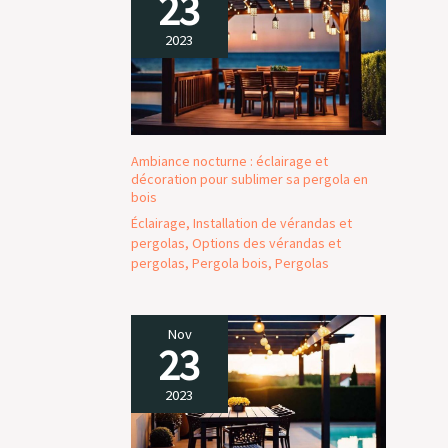
23
2023
Ambiance nocturne : éclairage et
décoration pour sublimer sa pergola en
bois
Éclairage
,
Installation de vérandas et
pergolas
,
Options des vérandas et
pergolas
,
Pergola bois
,
Pergolas
Nov
23
2023