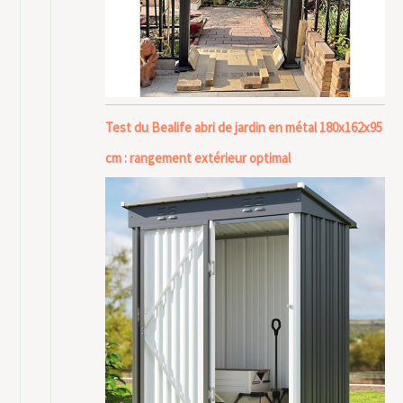
Test du Bealife abri de jardin en métal 180x162x95
cm : rangement extérieur optimal