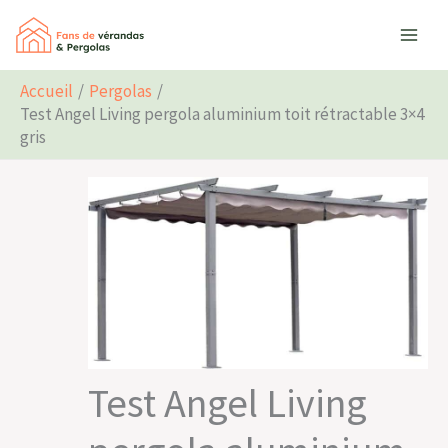
Aller
Rechercher
au
contenu
Accueil
Pergolas
Test Angel Living pergola aluminium toit rétractable 3×4
gris
Test Angel Living