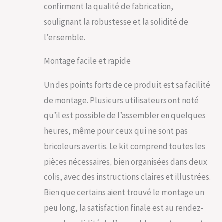
confirment la qualité de fabrication,
chaleureuse, idéale
pour profiter de
soulignant la robustesse et la solidité de
moments en plein air.
l’ensemble.
【Toile
imperméable】 Le
Montage facile et rapide
toit épais en
polyester
imperméable
Un des points forts de ce produit est sa facilité
protège
de montage. Plusieurs utilisateurs ont noté
efficacement contre
les UV et les
qu’il est possible de l’assembler en quelques
éclaboussures.
heures, même pour ceux qui ne sont pas
【Montage facile】
bricoleurs avertis. Le kit comprend toutes les
Des instructions
claires permettent
pièces nécessaires, bien organisées dans deux
un assemblage
colis, avec des instructions claires et illustrées.
simple et rapide.
【Garantie】 Ce
Bien que certains aient trouvé le montage un
pavillon élégant et
peu long, la satisfaction finale est au rendez-
pratique s'adapte à
toutes les