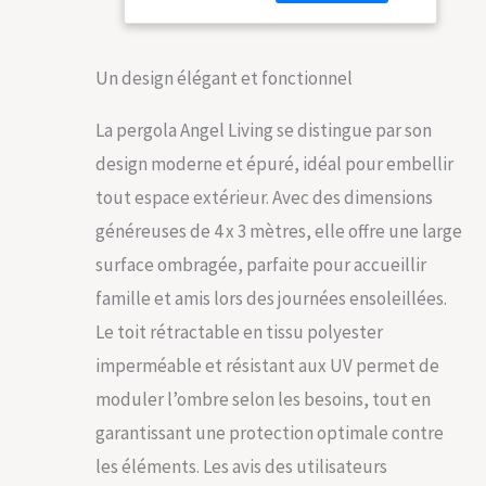
un usage extérieur.
Densité
Parfait pour les
Hydrofuge et
terrasses, cours ou
Résistant aux
jardins. Dimensions
UV, Abri Soleil
Un design élégant et fonctionnel
des tubes de
Pavillon de
support : 90 x 90 x 1
Jardin pour
La pergola Angel Living se distingue par son
mm. Dimensions de
Jardin Terrasse,
design moderne et épuré, idéal pour embellir
la poutre inférieure :
Gris
28 x 70 x 1 mm.
tout espace extérieur. Avec des dimensions
Dimensions des
généreuses de 4 x 3 mètres, elle offre une large
traverses rainurées :
28 x 70 x 1 mm.
surface ombragée, parfaite pour accueillir
【Auvent
famille et amis lors des journées ensoleillées.
rétractable】 Ce
pavillon de jardin est
Le toit rétractable en tissu polyester
équipé d'un auvent
imperméable et résistant aux UV permet de
rétractable pour un
ensoleillement
moduler l’ombre selon les besoins, tout en
modulable. Son
garantissant une protection optimale contre
design soigné offre
une ombre
les éléments. Les avis des utilisateurs
confortable et