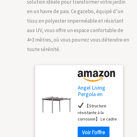
solution idéale pour transformer votre jardin
en un havre de paix. Ce gazebo, équipé d’un
tissu en polyester imperméable et résistant
aux UV, vous offre un espace confortable de
4×3 mètres, où vous pourrez vous détendre en
toute sérénité.
Angel Living
Pergola en
Aluminium,
【Structure
4x3M,
résistante à la
Coulissante
corrosion】 Le cadre
Rétractable,
en aluminium résiste
Tissu en
à la rouille, idéal pour
Polyester Haute