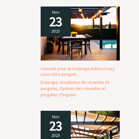
Nov
23
2023
Conseils pour un éclairage indirect cosy
sous votre pergola
Éclairage
,
Installation de vérandas et
pergolas
,
Options des vérandas et
pergolas
,
Pergolas
Nov
23
2023