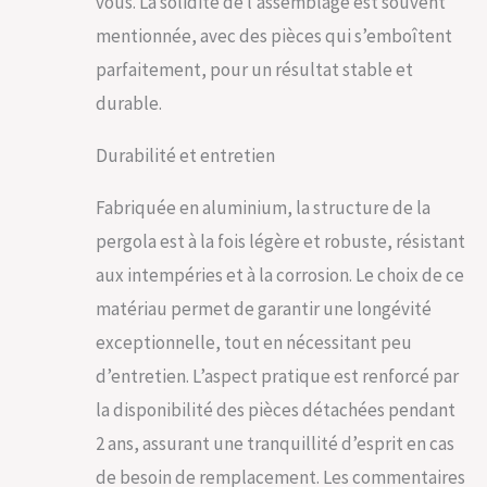
vous. La solidité de l’assemblage est souvent
décorations
mentionnée, avec des pièces qui s’emboîtent
extérieures.
Utilisable en espaces
parfaitement, pour un résultat stable et
commerciaux et
durable.
résidentiels. Garantie
de 2 ans. Pour toute
Durabilité et entretien
question, contactez-
nous.
Fabriquée en aluminium, la structure de la
pergola est à la fois légère et robuste, résistant
aux intempéries et à la corrosion. Le choix de ce
matériau permet de garantir une longévité
exceptionnelle, tout en nécessitant peu
d’entretien. L’aspect pratique est renforcé par
la disponibilité des pièces détachées pendant
2 ans, assurant une tranquillité d’esprit en cas
de besoin de remplacement. Les commentaires