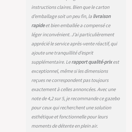
imperméable
instructions claires. Bien que le carton
protège
efficacement contre
d’emballage soit un peu fin, la
livraison
les UV et les
rapide
et bien emballée a compensé ce
éclaboussures.
【Montage facile】
léger inconvénient. J’ai particulièrement
Des instructions
apprécié le service après-vente réactif, qui
claires permettent
un assemblage
ajoute une tranquillité d’esprit
simple et rapide.
supplémentaire. Le
rapport qualité-prix
est
【Garantie】 Ce
pavillon élégant et
exceptionnel, même si les dimensions
pratique s'adapte à
reçues ne correspondent pas toujours
toutes les
décorations
exactement à celles annoncées. Avec une
extérieures.
note de 4,2 sur 5, je recommande ce gazebo
Utilisable en espaces
commerciaux et
pour ceux qui recherchent une solution
résidentiels. Garantie
esthétique et fonctionnelle pour leurs
de 2 ans. Pour toute
question, contactez-
moments de détente en plein air.
nous.