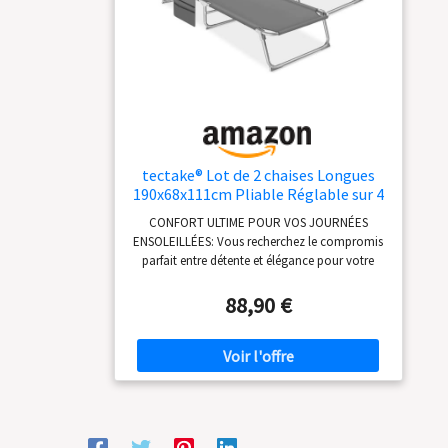
60 x 29 cm
tectake® Lot de 2 chaises Longues
190x68x111cm Pliable Réglable sur 4
Positions Résistante aux
CONFORT ULTIME POUR VOS JOURNÉES
intempéries Respirante avec Pare-
ENSOLEILLÉES: Vous recherchez le compromis
Soleil & Appui-tête Poignée de
parfait entre détente et élégance pour votre
Transport Jardin Camping – Gris
jardin ? Notre ensemble de deux chaises
longues jardin extérieur vous offre une
88,90 €
expérience inégalée. Profitez d'un dossier
réglable sur quatre positions pour lire ou vous
reposer, tandis que le pare-soleil ajustable
protège vos yeux des éclats du soleil.
Détendez-vous plus longtemps avec le confort
respirant de la toile en polyester. DESIGN
PRATIQUE ET PORTABLE: Simplifiez votre vie