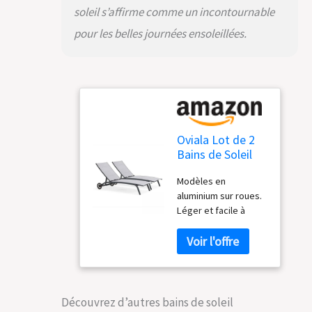
soleil s’affirme comme un incontournable
pour les belles journées ensoleillées.
Oviala Lot de 2
Bains de Soleil
en Aluminium
Modèles en
Gris
aluminium sur roues.
Léger et facile à
déplacer La toile en
textilène, matière
respirante. Ne
marque pas en cas
de transpiration.
Traitée anti UV
Découvrez d’autres bains de soleil