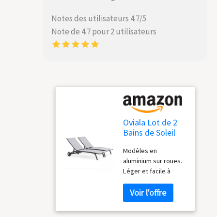
Notes des utilisateurs 4.7/5
Note de 4.7 pour 2 utilisateurs
Oviala Lot de 2
Bains de Soleil
en Aluminium
Modèles en
Gris
aluminium sur roues.
Léger et facile à
déplacer La toile en
textilène, matière
respirante. Ne
marque pas en cas