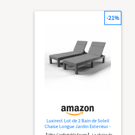
Dossier réglable sur
4 positions. Idéal
pour passer du mode
-21%
lecture au mode
sieste Dimensions
longueur 190 cm x
Largeur totale 70 cm
x Hauteur 83 cm.
Hauteur de l'assise
30 cm. Largeur du
textilène 60 cm. Ses
deux petites roues
vous permettent de
le positionner où
vous le souhaitez
Luxirest Lot de 2 Bain de Soleil
Chaise Longue Jardin Exterieur -
Dossier réglable - avec Coussin (Gris)
【Ultra Confortable Fourni】 La chaise de