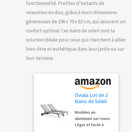
fonctionnalité. Profitez d’instants de
relaxation en duo, grâce à leurs dimensions
généreuses de 190 x 70 x 83 cm, qui assurent un
confort optimal. Ces bains de soleil sont la
solution idéale pour ceux qui cherchent à allier
bien-être et esthétique dans leur jardin ou sur
leur terrasse.
Oviala Lot de 2
Bains de Soleil
en Aluminium
Modèles en
Gris
aluminium sur roues.
Léger et facile à
déplacer La toile en