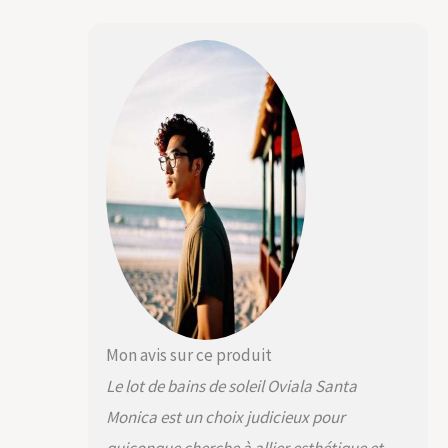
de transpiration.
Traitée anti UV
Dossier réglable sur
4 positions. Idéal
pour passer du mode
lecture au mode
sieste Dimensions
longueur 190 cm x
Largeur totale 70 cm
x Hauteur 83 cm.
Hauteur de l'assise
30 cm. Largeur du
textilène 60 cm. Ses
deux petites roues
vous permettent de
le positionner où
vous le souhaitez
Mon avis sur ce produit
Le lot de bains de soleil Oviala Santa
Monica est un choix judicieux pour