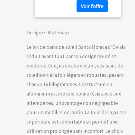
textilène, matière
respirante. Ne
marque pas en cas
de transpiration.
Traitée anti UV
Design et Matériaux
Dossier réglable sur
4 positions. Idéal
Le lot de bains de soleil Santa Monica d’Oviala
pour passer du mode
séduit avant tout par son design épuré et
lecture au mode
sieste Dimensions
moderne. Conçus en aluminium, ces bains de
longueur 190 cm x
soleil sont à la fois légers et robustes, pesant
Largeur totale 70 cm
x Hauteur 83 cm.
chacun 16 kilogrammes. La structure en
Hauteur de l'assise
aluminium assure une bonne résistance aux
30 cm. Largeur du
textilène 60 cm. Ses
intempéries, un avantage non négligeable
deux petites roues
pour un mobilier de jardin. La toile de la partie
vous permettent de
le positionner où
supérieure est confortable et permet une
vous le souhaitez
utilisation prolongée sans inconfort. Le choix